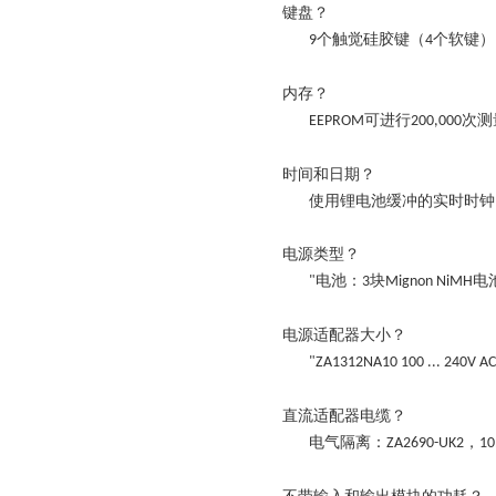
键盘？
个触觉硅胶键（
个软键）
9
4
内存？
可进行
次测
EEPROM
200,000
时间和日期？
使用锂电池缓冲的实时时钟
电源类型
？
电池：
块
电
"
3
Mignon NiMH
电源适配器大小？
"ZA1312NA10 100 ... 240V AC
直流适配器电缆？
电气隔离：
，
ZA2690-UK2
10