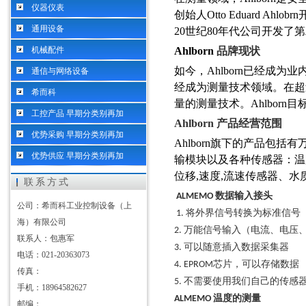
仪器仪表
创始人
Otto Eduard Ahlobrn
通用设备
20
世纪
80
年代公司开发了第
机械配件
Ahlborn
品牌现状
如今，
Ahlborn
已经成为业
通信与网络设备
经成为测量技术领域。在超
希而科
量的测量技术。
Ahlborn
目
工控产品 早期分类别再加
Ahlborn
产品经营范围
优势采购 早期分类别再加
Ahlborn
旗下的产品包括有
优势供应 早期分类别再加
输模块以及各种传感器：温
位移
,
速度
,
流速传感器、水
联系方式
数据输入接头
ALMEMO
公司：希而科工业控制设备（上
将外界信号转换为标准信号
1.
海）有限公司
万能信号输入（电流、电压
2.
联系人：包惠军
可以随意插入数据采集器
3.
电话：021-20363073
芯片，可以存储数据
4. EPROM
传真：
不需要使用我们自己的传感
5.
手机：18964582627
温度的测量
ALMEMO
邮编：