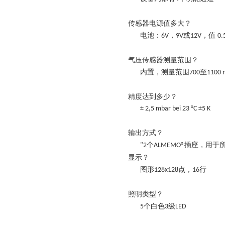
传感器电源值
多大？
电池：
，
或
，值
6V
9V
12V
0.
气压传感器测量范围
？
内置，测量范围
至
700
1100 
精度达
到多少
？
± 2,5 mbar bei 23 °C ±5 K
输出方式
？
个
插座，用于
"2
ALMEMO®
显示？
图形
点，
行
128x128
16
照明类型？
个白色
级
5
3
LED