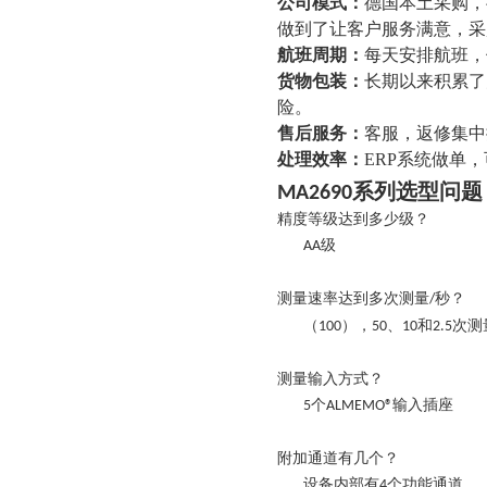
公司模式：
德国本土采购，
做到了让客户服务满意，采
航班周期：
每天安排航班，
货物包装：
长期以来积累了
险。
售后服务：
客服，返修集中
处理效率：
ERP系统做单
系列
选型
问题
MA2690
精度等级达
到多少级？
级
AA
测量速率达到
多次测量
秒
？
/
（
），
、
和
次测
100
50
10
2.5
测量输入方式
？
个
输入插座
5
ALMEMO®
附加通道有
几个
？
设备内部有
个功能通道
4