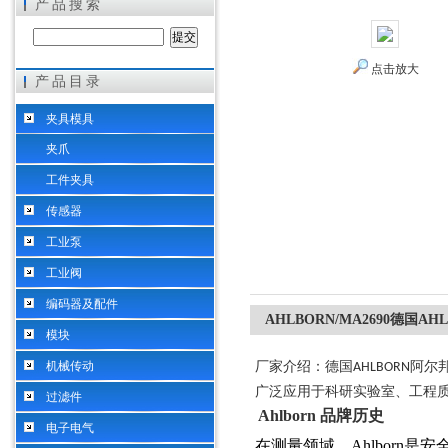
产品搜索
点击放大
产品目录
希而科工业控制设备（上海）有限公司
夹具模具
夹爪
工件夹具
传感器
工业泵
工业阀
编码器及配件
AHLBORN/MA2690德国AH
模块
机械传动
厂家介绍：德国
阿尔
AHLBORN
广泛应用于科研实验室、工程
过滤件
Ahlborn
品牌历史
电子电气
在测量领域，
Ahlborn
是安