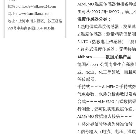
温度传感器包括各种
ALMEMO
邮箱：office39@silkroad24.com
围可从
℃到
℃，满足
-200
+1800
网址：
www.lxmsilkroad.com
温度传感器分类：
地址：上海市浦东新区川沙王桥路
热电偶式温度传感器：测量速
1.
999号中邦商务园1034-1035幢
温度传感器：测量精确但是测
2.
（热敏电阻传感器）：测
3.NTC
红外式温度传感器：无需接触
4.
―――数据采集产品
Ahlborn
德国
公司专业生产高质
Ahlborn
业、农业、化工等领域，而且
等传感器。
手持式
手持式
―――ALMEMO
气象参数、水质分析参数以及
台式
台式数据
―――ALMEMO
行测量，还可以实现数据传送
数据输入接头
ALMEMO
―――
将外界信号转换为标准信号
1.
信号输入（电流、电压、温度
2.