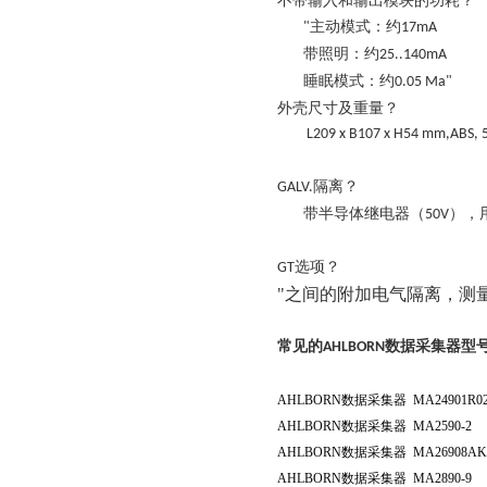
不带输入和输出模块的功耗？
主动模式：约
"
17mA
带照明：约
25..140mA
睡眠模式：约
0.05 Ma"
外壳尺寸及
重量？
L209 x B107 x H54 mm,ABS, 
隔离
？
GALV.
带半导体继电器（
），
50V
选项
？
GT
"之间的附加电气隔离，
测
常见的
数据采集器型
AHLBORN
AHLBORN
数据采集器
MA24901R02
AHLBORN
数据采集器
MA2590-2
AHLBORN
数据采集器
MA26908AK
AHLBORN
数据采集器
MA2890-9