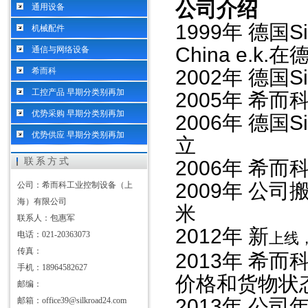
公司介绍
通用设备
1999
年 德国
S
机械配件
China e.k.
在
通信与网络设备
希而科
2002
年 德国
S
工控产品 早期分类别再加
2005
年 希而
优势采购 早期分类别再加
2006
年 德国
S
优势供应 早期分类别再加
立
联系方式
2006
年 希而
2009
年 公司
公司：希而科工业控制设备（上
海）有限公司
米
联系人：包惠军
2012
年 新
电话：021-20363073
上线
传真：
2013
年 希而
手机：18964582627
价格和货物状
邮编：
2013
年 公司
邮箱：office39@silkroad24.com