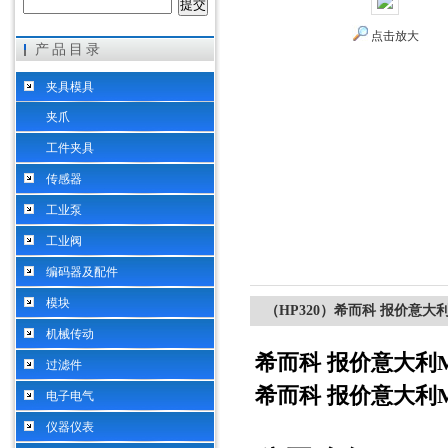
点击放大
产品目录
希而科工业控制设备（上海）有限公司
夹具模具
夹爪
工件夹具
传感器
工业泵
工业阀
编码器及配件
模块
（HP320）希而科 报价意大利
机械传动
希而科 报价意大利M
过滤件
希而科 报价意大利M
电子电气
仪器仪表