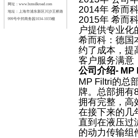
网址：
www.lxmsilkroad.com
2014
年 希而
地址：上海市浦东新区川沙王桥路
2015
年 希而
999号中邦商务园1034-1035幢
户提供专业化
希而科：德国
约了成本，提
客户服务满意
公司介绍
-
MP F
MP Filtri
的总
牌。总部拥有
拥有完整，高
在接下来的几
直到在液压过
的动力传输组