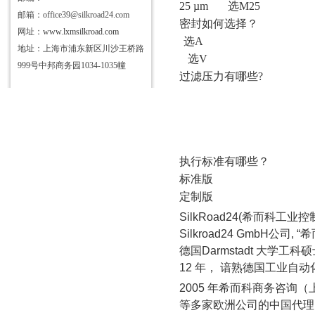
25 µm
选
M25
邮箱：office39@silkroad24.com
密封如何选择？
网址：
www.lxmsilkroad.com
选
A
地址：上海市浦东新区川沙王桥路
选
V
999号中邦商务园1034-1035幢
过滤压力有哪些
?
执行标准有哪些？
标准版
定制版
SilkRoad24(
希而科工业控
Silkroad24 GmbH
公司
, “
希
德国
Darmstadt
大学工科硕
12
年， 谙熟德国工业自动
2005
年希而科商务咨询（
等多家欧洲公司的中国代理