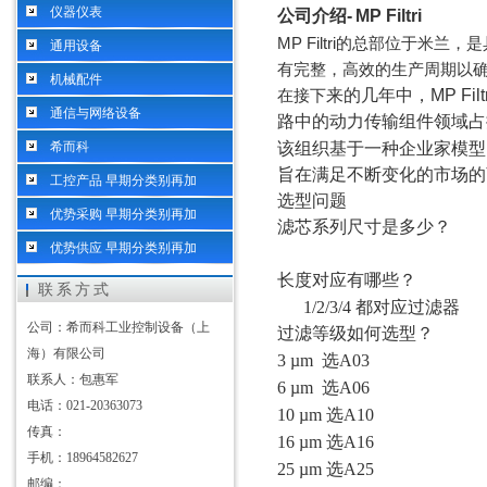
仪器仪表
公司介绍
-
MP Filtri
MP Filtri
的总部位于米兰，是
通用设备
有完整，高效的生产周期以
机械配件
来的几年中，
MP Filt
在接下
通信与网络设备
路中的动力传输组件领域占
希而科
该组织基于一种企业家模型
旨在满足不断变化的市场的
工控产品 早期分类别再加
选型问题
优势采购 早期分类别再加
滤芯系列尺寸是多少？
优势供应 早期分类别再加
长度对应有哪些？
联系方式
1/2/3/4
都对应过滤器
公司：希而科工业控制设备（上
过滤等级如何选型？
海）有限公司
3 µm
选
A03
联系人：包惠军
6 µm
选
A06
电话：021-20363073
10 µm
选
A10
传真：
16 µm
选
A16
手机：18964582627
25 µm
选
A25
邮编：