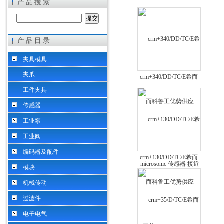
产品搜索
产品目录
希而科工业控制设备（上海）有限公司
夹具模具
夹爪
crm+340/DD/TC/E希而
科鲁工优势供应
工件夹具
microsonic 传感器 接近
传感器
开关crm+340/D/TC/E
工业泵
工业阀
编码器及配件
crm+130/DD/TC/E希而
模块
科鲁工优势供应
microsonic 传感器 接近
机械传动
开关crm+130/D/TC/E
过滤件
电子电气