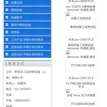
仪器仪表
crm+35/D/TC/E希而科鲁
通用设备
工优势供应microsonic
机械配件
传感器 接近开关
crm+25/IU/TC/E
通信与网络设备
希而科
工控产品 早期分类别再加
希而科鲁工优势供应
优势采购 早期分类别再加
microsonic 传感器 接近
优势供应 早期分类别再加
开关
联系方式
公司：希而科工业控制设备（上
海）有限公司
联系人：包惠军
P3276B128674优势供应
电话：021-20363073
Tecsis 压力传感器 数显
传真：
表P1454B046901
手机：18964582627
邮编：