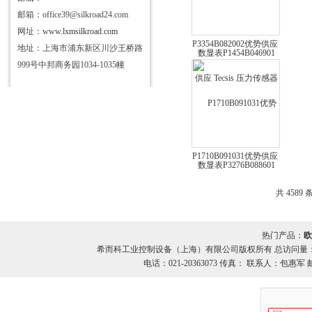
邮箱：office39@silkroad24.com
网址：
www.lxmsilkroad.com
P3354B082002优势供应
地址：上海市浦东新区川沙王桥路
Tecsis 压力传感器 数显
999号中邦商务园1034-1035幢
表P3276B088601
P1710B091031优势供应
Tecsis 压力传感器 数显
表P3297B078001
共 4589 
热门产品：
欧
希而科工业控制设备（上海）有限公司版权所有 总访问量
电话：021-20363073 传真： 联系人：包惠军 邮箱：o