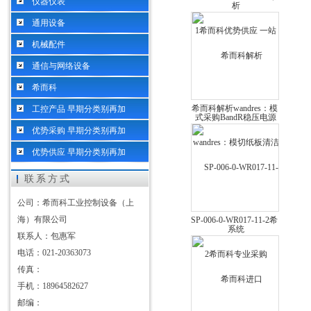
仪器仪表
而科优势供应 一站式采
通用设备
购BandR稳压电源
机械配件
通信与网络设备
希而科
希而科解析wandres：模
工控产品 早期分类别再加
切纸板清洁系统
优势采购 早期分类别再加
优势供应 早期分类别再加
联系方式
公司：希而科工业控制设备（上
海）有限公司
SP-006-0-WR017-11-2希
联系人：包惠军
而科专业采购Walther快
电话：021-20363073
速插拔式单向阀
传真：
手机：18964582627
邮编：