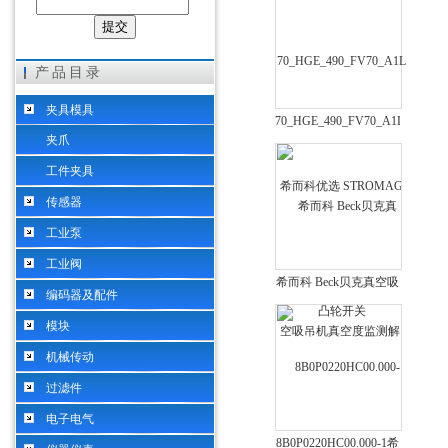
希而科工业控制设备（上海）有限公司
产品目录
夹具模具
70_HGE_490_FV70_A1L
夹爪
希而科优选 STROMAG
凸轮开关
工件夹具
传感器
工业泵
工业阀
希而科 Beck贝克真空吸
编码器及配件
吊机真空度监测解析
模块
机械传动
过滤件
电子电气
8B0P0220HC00.000-1希