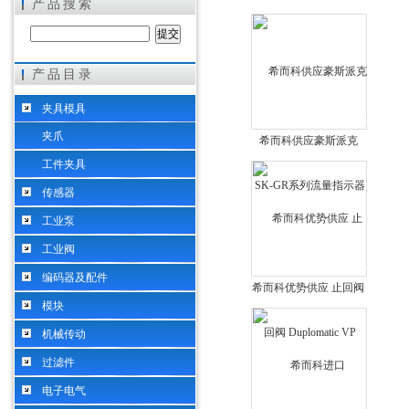
产品搜索
产品目录
希而科工业控制设备（上海）有限公司
夹具模具
夹爪
希而科供应豪斯派克
SK-GR系列流量指示器
工件夹具
传感器
工业泵
工业阀
编码器及配件
希而科优势供应 止回阀
模块
Duplomatic VP
机械传动
过滤件
电子电气