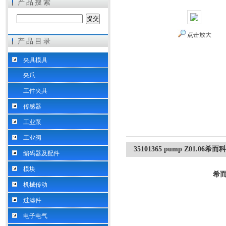
产品搜索
点击放大
产品目录
希而科工业控制设备（上海）有限公司
夹具模具
夹爪
工件夹具
传感器
工业泵
工业阀
35101365 pump Z01.
编码器及配件
模块
希
机械传动
过滤件
电子电气