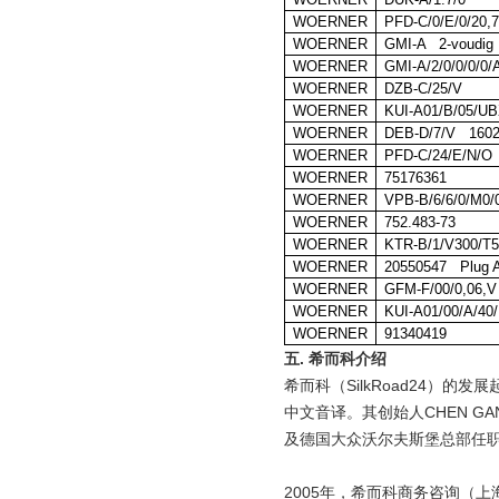
WOERNER
PFD-C/0/E/0/20,7
WOERNER
GMI-A 2-voudig
WOERNER
GMI-A/2/0/0/0/0/
WOERNER
DZB-C/25/V
WOERNER
KUI-A01/B/05/U
WOERNER
DEB-D/7/V 1602
WOERNER
PFD-C/24/E/N/O
WOERNER
75176361
WOERNER
VPB-B/6/6/0/M0/
WOERNER
752.483-73
WOERNER
KTR-B/1/V300/T5
WOERNER
20550547 Plug A
WOERNER
GFM-F/00/0,06,
WOERNER
KUI-A01/00/A/40
WOERNER
91340419
五
.
希而科介绍
希而科（
SilkRoad24
）的发展
中文音译。其创始人
CHEN GA
及德国大众沃尔夫斯堡总部任
2005
年，希而科商务咨询（上