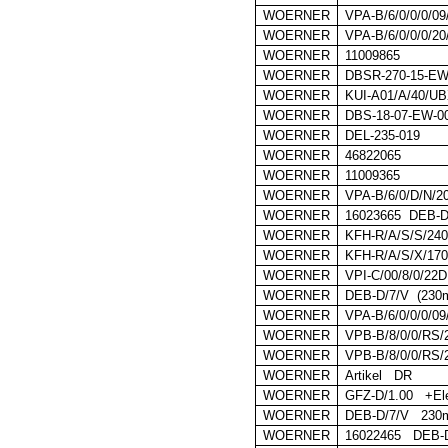
WOERNER
VPA-B/6/0/0/0/09
WOERNER
VPA-B/6/0/0/0/20
WOERNER
11009865
WOERNER
DBSR-270-15-EW
WOERNER
KUI-A01/A/40/U
WOERNER
DBS-18-07-EW-0
WOERNER
DEL-235-019
WOERNER
46822065
WOERNER
11009365
WOERNER
VPA-B/6/0/D/N/20
WOERNER
16023665
DEB-D
WOERNER
KFH-R/A/S/S/240
WOERNER
KFH-R/A/S/X/170
WOERNER
VPI-C/00/8/0/22
WOERNER
DEB-D/7/V
(23
WOERNER
VPA-B/6/0/0/0/09
WOERNER
VPB-B/8/0/0/RS/
WOERNER
VPB-B/8/0/0/RS/2
WOERNER
Artikel DR
WOERNER
GFZ-D/1.00 +Ele
WOERNER
DEB-D/7/V 23
WOERNER
16022465 DEB-D/