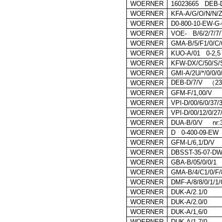
WOERNER
16023665 DEB-D/
WOERNER
KFA-A/G/O/N/N/Z
WOERNER
D0-800-10-EW-G-
WOERNER
VOE- B/6/2/7/7/7
WOERNER
GMA-B/5/F1/0/C/6
WOERNER
KUO-A/01 0-2,5
WOERNER
KFW-DX/C/50/S/
WOERNER
GMI-A/2U/*/0/0/0
DEB-D/7/V
（
2
WOERNER
WOERNER
GFM-F/1,00/V
WOERNER
VPI-D/00/6/0/37
WOERNER
VPI-D/00/12/0/27
WOERNER
DUA-B/0/V
nr
WOERNER
D 0-400-09-EW
WOERNER
GFM-L/6,1/D/V
WOERNER
DBSST-35-07-DW
WOERNER
GBA-B/05/0/0/1
WOERNER
GMA-B/4/C1/0/F/8
WOERNER
DMF-A/8/8/0/1/1
WOERNER
DUK-A/2.1/0
WOERNER
DUK-A/2.0/0
WOERNER
DUK-A/1,6/0
WOERNER
DUK-A/1.7/0