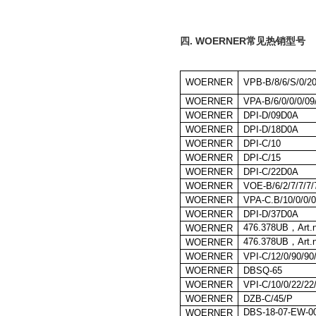
四
.
WOERNER
常见热销型号
WOERNER
VPB-B/8/6/S/0/20
WOERNER
VPA-B/6/0/0/0/09
WOERNER
DPI-D/09D0A
WOERNER
DPI-D/18D0A
WOERNER
DPI-C/10
WOERNER
DPI-C/15
WOERNER
DPI-C/22D0A
WOERNER
VOE-B/6/2/7/7/7/
WOERNER
VPA-C.B/10/0/0/0
WOERNER
DPI-D/37D0A
476.378UB
，
Art
WOERNER
476.378UB
，
Art
WOERNER
WOERNER
VPI-C/12/0/90/90
WOERNER
DBSQ-65
WOERNER
VPI-C/10/0/22/2
WOERNER
DZB-C/45/P
DBS-18-07-EW-
WOERNER