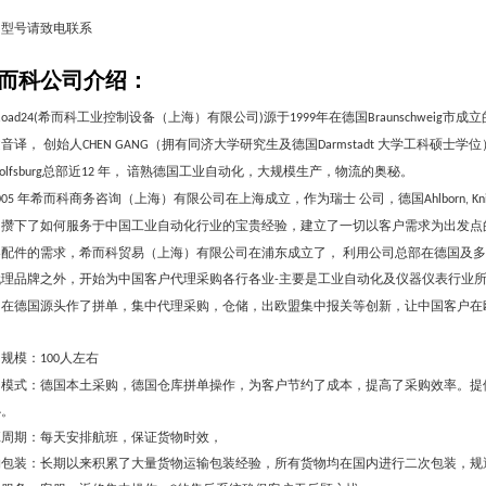
多型号请致电联系
而科公司介绍：
希而科工业控制设备（上海）有限公司
源于
年在德国
市成立
Road24(
)
1999
Braunschweig
音译， 创始人
（拥有同济大学研究生及德国
大学工科硕士学位
CHEN GANG
Darmstadt
总部近
年， 谙熟德国工业自动化，大规模生产，物流的奥秘。
olfsburg
12
年希而科商务咨询（上海）有限公司在上海成立，作为瑞士
公司，德国
005
Ahlborn, Kn
司攒下了如何服务于中国工业自动化行业的宝贵经验，建立了一切以客户需求为出发点
零配件的需求，希而科贸易（上海）有限公司在浦东成立了， 利用公司总部在德国及
代理品牌之外，开始为中国客户代理采购各行各业
主要是工业自动化及仪器仪表行业
-
们在德国源头作了拼单，集中代理采购，仓储，出欧盟集中报关等创新，让中国客户在
。
司规模：
人左右
100
司模式：德国本土采购，德国仓库拼单操作，为客户节约了成本，提高了采购效率。提
心。
班周期：每天安排航班，保证货物时效，
物包装：长期以来积累了大量货物运输包装经验，所有货物均在国内进行二次包装，规