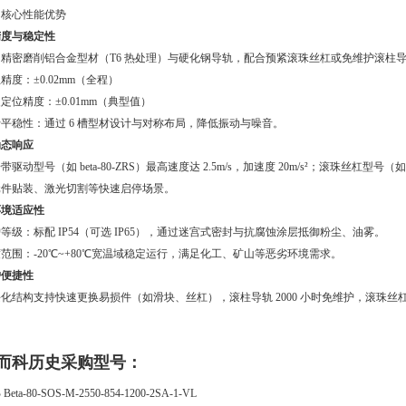
、核心性能优势
精度与稳定性
用精密磨削铝合金型材（T6 热处理）与硬化钢导轨，配合预紧滚珠丝杠或免维护滚柱
精度：±0.02mm（全程）
定位精度：±0.01mm（典型值）
平稳性：通过 6 槽型材设计与对称布局，降低振动与噪音。
动态响应
带驱动型号（如 beta-80-ZRS）最高速度达 2.5m/s，加速度 20m/s²；滚珠丝杠型号（如 b
元件贴装、激光切割等快速启停场景。
环境适应性
等级：标配 IP54（可选 IP65），通过迷宫式密封与抗腐蚀涂层抵御粉尘、油雾。
范围：-20℃~+80℃宽温域稳定运行，满足化工、矿山等恶劣环境需求。
护便捷性
化结构支持快速更换易损件（如滑块、丝杠），滚柱导轨 2000 小时免维护，滚珠丝杠注
而科历史采购型号：
 Beta-80-SOS-M-2550-854-1200-2SA-1-VL