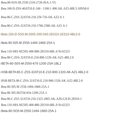
 Beta-80-SOS-M-2550-2316-2720-4SA-1-VL
 Beta 100-D-ZSS-40AT10-E-160 - 1100-1 490-AK-AZ1-6BL5-10NS8-0
 Beta 80-C-ZSS-32AT10-210-250-710-AK-AZ2-S-1
 Beta 80-C-ZSS-32AT10-210-1760-2580-AK-AZ1-S-1
 Beta 100-D-SSS-M-2005-200-540-2EO10-1ES10-4BL5-0
 Beta 80-505-M 2550-1494-1860-25A-1
 Beta 110-SRS-M2505-400-880-2EO10-6BL-0 Nr.62323
 Beta 80-C-ZSS-32AT10-E-210-800-1220-AK-AZ1-4BL2-0
 BETA-80-S0S-M-2550-670-1200-2SA-1
BL2
 HSB-BETA 80-C-ZSS-32AT10-E-210-900-1320-AK-AZ1-4BL2-0
 HSB-BETA 80-C-ZSS-32AT10-E-210-900-1320-AK-AZ2-4BL2-0
Beta 80-505-M 2550-1494-1860-25A-1
 Beta 80-505-M2550-834-1200-25A-1
 Beta 80-C-ZS5-32AT10-210-1325-1805-AK-AZ6-GX/D-2E010-1
 Beta 110-SRS-M2505-400-880-2EO10-6BL-0 Nr.62323
 Beta-80-SOS-M-2550-1494-1860-25A-1