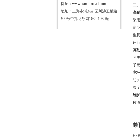
网址：
www.lxmsilkroad.com
二
地址：上海市浦东新区川沙王桥路
高
999号中邦商务园1034-1035幢
采
定位
重复
运行
高
同步
子
宽
防护
温度
维
模块
希
HSB