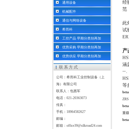
经
通用设备
范
机械配件
通信与网络设备
此
希而科
试
E
工控产品 早期分类别再加
优势采购 早期分类别再加
产
优势供应 早期分类别再加
H
涵
联系方式
一
公司：希而科工业控制设备（上
HS
海）有限公司
等
联系人：包惠军
bet
电话：021-20363073
ZR
传真：
bet
手机：18964582627
重
邮编：
bet
邮箱：office39@silkroad24.com