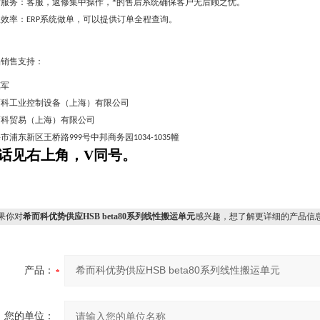
后服务：客服，返修集中操作，*的售后系统确保客户无后顾之忧。
理效率：
系统做单，可以提供订单全程查询。
ERP
品销售支持：
惠军
而科工业控制设备（上海）有限公司
而科贸易（上海）有限公司
海市浦东新区王桥路
号中邦商务园
幢
999
1034-1035
话见右上角，V同号。
果你对
希而科优势供应HSB beta80系列线性搬运单元
感兴趣，想了解更详细的产品信
产品：
您的单位：