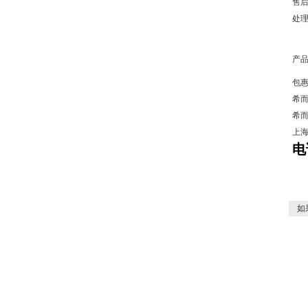
售
处
产
包
希
希
上
电
如