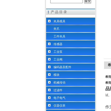
产品目录
希而科工业控制设备（上海）有限公司
夹具模具
夹爪
工件夹具
传感器
工业泵
工业阀
希
编码器及配件
模块
希而
机械传动
希而
品
过滤件
试
电子电气
仪器仪表
作