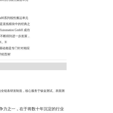
ta80系列线性搬运单元
ta 是直线模块中的经典之
omation GmbH 成功
以来不断得到进一步发展，
本。®
元的基础都是专门针对相应
的铝型材
备与机器的全链条研发制造，核心服务于
钣金测试、表面测
心竞争力之一，在于将数十年沉淀的行业