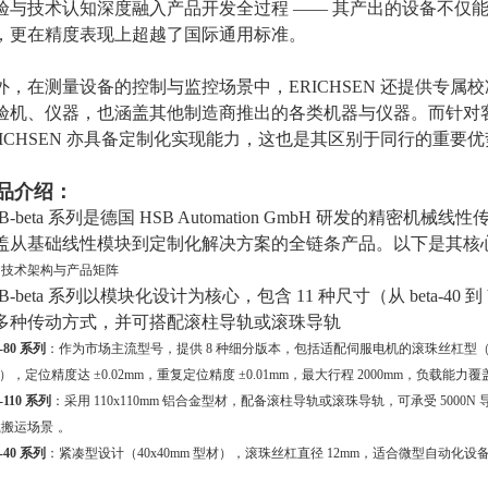
验与技术认知深度融入产品开发全过程 —— 其产出的设备不仅
，更在精度表现上超越了国际通用标准。
外，在测量设备的控制与监控场景中，ERICHSEN 还提供专
验机、仪器，也涵盖其他制造商推出的各类机器与仪器。而针对
RICHSEN 亦具备定制化实现能力，这也是其区别于同行的重要
品介绍：
SB-beta 系列是德国 HSB Automation GmbH 研发的精
盖从基础线性模块到定制化解决方案的全链条产品。以下是其核
、技术架构与产品矩阵
B-beta 系列以模块化设计为核心，包含 11 种尺寸（从 beta-40 
多种传动方式，并可搭配滚柱导轨或滚珠导轨
a-80 系列
：作为市场主流型号，提供 8 种细分版本，包括适配伺服电机的滚珠丝杠型（如 beta
S），定位精度达 ±0.02mm，重复定位精度 ±0.01mm，最大行程 2000mm，负载能力覆
a-110 系列
：采用 110x110mm 铝合金型材，配备滚柱导轨或滚珠导轨，可承受 5000N 
载搬运场景
。
a-40 系列
：紧凑型设计（40x40mm 型材），滚珠丝杠直径 12mm，适合微型自动化