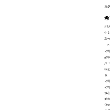
更
希
Silk
中文
车
W
2
公
品
其
我
低
公
公
放
航
货