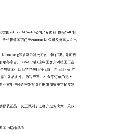
的德国
公司
“希而科"也是“
"的
Silkroad24 GmbH
,
Silk
）曾任职德国西门子
公司及德国大众汽
Automotive
等多家欧洲公司的中国代理，希而科
ick, honsberg
的服务宗旨。
年为顺应中国客户对德国工业
2006
多年与德国供应商贸易来往的优势，希而科公司在
所需的备品备件。为适应客户小金额订单的需求，
欧洲零配件采购中除货价外的附加费用大幅度降
供
原装正品，真正做到了让客户服务满意，采购
避国内运输风险。