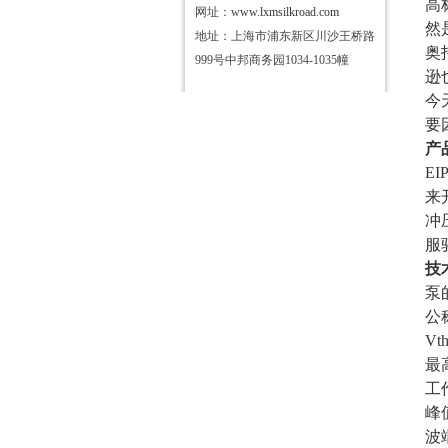
高
网址：
www.lxmsilkroad.com
然
地址：上海市浦东新区川沙王桥路
奥
999号中邦商务园1034-1035幢
逊
今
要
产
E
来
冲
服
技
泵
公
Vt
最
工
峰
波