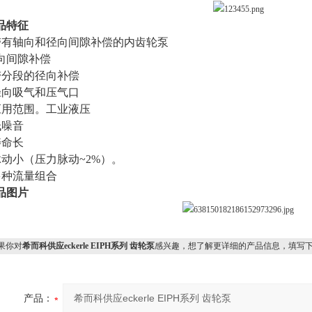
品特征
 带有轴向和径向间隙补偿的内齿轮泵
向间隙补偿
 带分段的径向补偿
 径向吸气和压气口
 应用范围。工业液压
低噪音
寿命长
 脉动小（压力脉动~2%）。
 多种流量组合
品图片
果你对
希而科供应eckerle EIPH系列 齿轮泵
感兴趣，想了解更详细的产品信息，填写
产品：