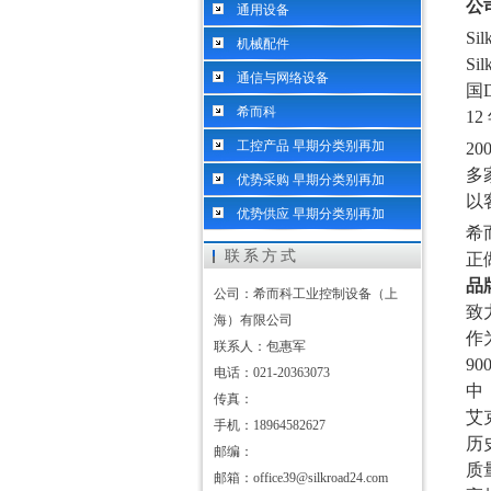
公
通用设备
S
机械配件
S
通信与网络设备
国
希而科
1
工控产品 早期分类别再加
2
多
优势采购 早期分类别再加
以
优势供应 早期分类别再加
希
联系方式
正
品
公司：希而科工业控制设备（上
致
海）有限公司
作
联系人：包惠军
90
电话：021-20363073
中
传真：
艾
手机：18964582627
历
邮编：
质
邮箱：office39@silkroad24.com