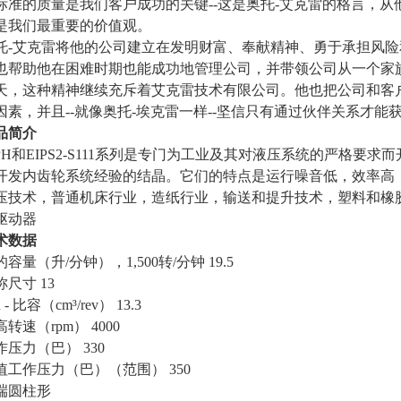
标准的质量是我们客户成功的关键
--这是奥托-艾克雷的格言，
是我们最重要的价值观。
托
-艾克雷将他的公司建立在发明财富、奉献精神、勇于承担风
也帮助他在困难时期也能成功地管理公司，并带领公司从一个家
天，这种精神继续充斥着艾克雷技术有限公司
。他也把公司和客
因素，并且--就像奥托-埃克雷一样--坚信只有通过伙伴关系才能
品简介
IPH和EIPS2-S111系列是专门为工业及其对液压系统的严格
开发内齿轮系统经验的结晶。它们的特点是运行噪音低，效率高
压技术，普通机床行业，造纸行业，输送和提升技术，塑料和橡
驱动器
术数据
的容量（升
/分钟），1,500转/分钟 19.5
称尺寸
13
h - 比容（cm³/rev） 13.3
高转速（
rpm） 4000
作压力（巴）
330
值工作压力（巴）（范围）
350
端圆柱形