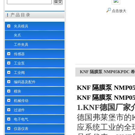
点击放大
产品目录
希而科工业控制设备（上海）有限公司
夹具模具
夹爪
工件夹具
传感器
工业泵
KNF 隔膜泵 NMP05KPDC
工业阀
编码器及配件
KNF 隔膜泵 NMP
模块
KNF 隔膜泵 NMP
机械传动
1.KNF
德国厂家
过滤件
德国弗莱堡市的
电子电气
应系统工业的全
仪器仪表