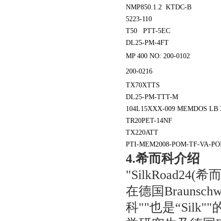
NMP850.1.2 KTDC-B
5223-110
T50 PTT-5EC
DL25-PM-4FT
MP 400 NO: 200-0102
200-0216
TX70XTTS
DL25-PM-TTT-M
104L15XXX-009 MEMDOS LB 
TR20PET-14NF
TX220ATT
PTI-MEM2008-POM-TF-VA-P
4.
希而科介绍
"SilkRoad24(
希
在德国
Braunschw
科
""
也是
“Silk""