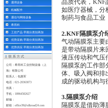
品质代表，
KNF
通用设备
如医疗器械，分
机械配件
制药与食品工业
通信与网络设备
希而科
2.KNF
隔膜泵介
工控产品 早期分类别再加
优势采购 早期分类别再加
气动隔膜泵主要
优势供应 早期分类别再加
是带动隔膜片来
液压传动和气压
联系方式
隔膜泵的工作部
公司：希而科工业控制设备（上
海）有限公司
体、吸入阀和排
联系人：包惠军
成的驱动机构与
电话：021-20363073
传真：
手机：18964582627
3.
隔膜泵介绍
邮编：
隔膜泵是借助薄
邮箱：office39@silkroad24.com