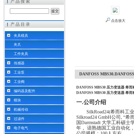
产品搜索
点击放大
产品目录
希而科工业控制设备（上海）有限公司
夹具模具
夹爪
工件夹具
传感器
工业泵
DANFOSS MBS30.DANFO
工业阀
DANFOSS MBS30 压力变送器 希而
编码器及配件
DANFOSS MBS30 压力变送器 希而
模块
一
.
公司介绍
机械传动
SilkRoad24(希而
Silkroad24 GmbH公
过滤件
国Darmstadt 大学工科硕
年， 谙熟德国工业自动化
电子电气
公司规模：
100人左右