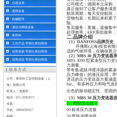
仪器仪表
公司模式：德国本土采购，
真正做到了让客户服务满意
通用设备
航班周期：每天安排航班，
货物包装：长期以来积累了
机械配件
险。
通信与网络设备
售后服务：客服，返修集中
处理效率：
ERP系统做单
希而科
二
.
品牌介绍
（
1）
DANFOSS
品牌历史
工控产品 早期分类别再加
丹佛斯
(上海)投资有
适的气候环境，在确保更少
优势采购 早期分类别再加
（
2）MBS 30 压力变送器
优势供应 早期分类别再加
MBS 3000 型紧凑型
力测量。
联系方式
带有集成脉冲缓冲器的紧凑
压力峰值）的液压应用，即
公司：希而科工业控制设备（上
灵活的压力变送器方案涵盖
bar。 有多种压力和电气
海）有限公司
出色的振动稳定性、坚固的
联系人：包惠军
电话：021-20363073
（
3）MBS 30 压力变送器
1，
类型
怎么选？
传真：
00
标准压力连接
手机：18964582627
50
带脉冲缓冲器
邮编：