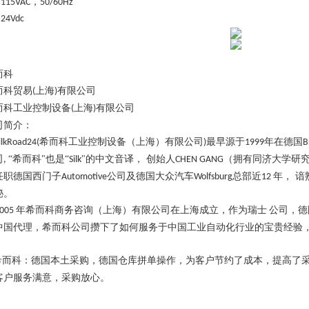
，
 115VAC
50/60Hz
 24Vdc
而科
而科贸易
上海
有限公司
(
)
而科工业控制设备
上海
有限公司
(
)
司简介：
希而科工业控制设备（上海）有限公司
最早源于
年在德国
kRoad24(
)
1999
B
司
“希而科"也是“
"的中文音译， 创始人
（拥有同济大学研
,
Silk
CHEN GANG
任职德国西门子
公司及德国大众汽车
总部近
年， 
Automotive
Wolfsburg
12
秘。
年希而科商务咨询（上海）有限公司在上海成立，作为瑞士
公司，德
05
中国代理，希而科公司攒下了如何服务于中国工业自动化行业的宝贵经验
。
而科：德国本土采购，德国仓库拼单操作，为客户节约了成本，提高了
客户服务满意，采购放心。