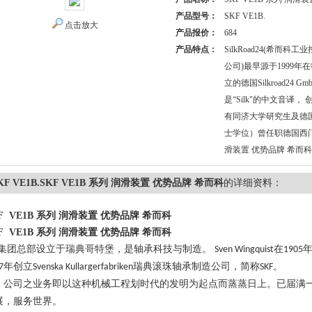
产品型号：
SKF VE1B.
点击放大
产品报价：
684
产品特点：
SilkRoad24(希而
公司)最早源于1999年在德国
立的德国Silkroad24 G
是“Silk"的中文音译， 
有同济大学研究生及德国Da
士学位）曾任职德国西门子S
滑装置 优势品牌 希而科
KF VE1B.SKF VE1B 系列 润滑装置 优势品牌 希而科
的详细资料：
F VE1B 系列 润滑装置 优势品牌 希而科
F VE1B 系列 润滑装置 优势品牌 希而科
集团总部设立于瑞典哥特堡，是轴承科技与制造。
在
Sven Wingquist
1905
年创立
瑞典滚珠轴承制造公司，简称
。
7
Svenska Kullargerfabriken
SKF
公司之业务即以这种机械工程
划时代的发明为起点而蒸蒸日上。已届满
展，服务世界。