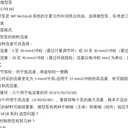
微型泵
EC/VE1B)
型泵是
系统的主要元件向润滑点供油。选择微型泵，应考虑
SKF VectoLub
流速
设置模式
 微型泵的材料流速
两种流速可供选择：
低流量：
至
冲程（通过计量调节环）或
至
冲程（通
3
30 mm3/
10
30 mm3/
高流量：
至
冲程（通过环或指轮）流量以每冲程
为单位；
30
90 mm3/
mm3
式
 调节指轮：对于低流速，将旋钮转一整圈
轮对应的流量变化为
中风
适用于
冲程的高流量。有可能阻
5 mm3/
;
15 mm3/
量和高流量。
 计量环：六个用于低流量的环
(0/3/5/10/15/20)
四个环用于高流速（
）。要获得每个泵的最大流量，根本不适合
0/30/45/60
泵的材料可能很重要。微型泵有两种不锈钢（主体）和黄铜（组件）或仅
系列 选型问题？
 VE1B
控制类型有那几种？