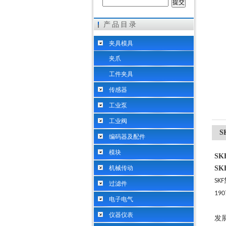
产品目录
希而科工业控制设备（上海）有限公司
夹具模具
夹爪
工件夹具
传感器
工业泵
工业阀
S
编码器及配件
模块
SK
机械传动
SK
SKF
过滤件
190
电子电气
仪器仪表
发