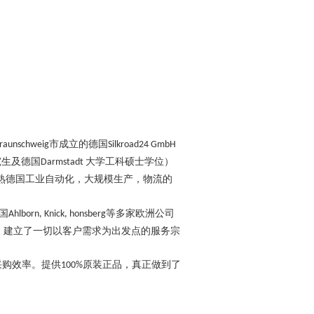
市成立的德国
raunschweig
Silkroad24 GmbH
究生及德国
大学工科硕士学位）
Darmstadt
谙熟德国工业自动化，大规模生产，物流的
国
等多家欧洲公司
Ahlborn, Knick, honsberg
，建立了一切以客户需求为出发点的服务宗
采购效率。提供
原装正品，真正做到了
100%