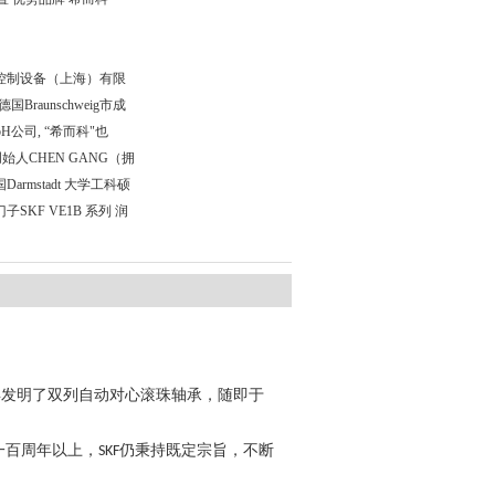
科工业控制设备（上海）有限
Braunschweig市成
mbH公司, “希而科"也
创始人CHEN GANG（拥
rmstadt 大学工科硕
KF VE1B 系列 润
年发明了双列自动对心滚珠轴承，随即于
一百周年以上，
仍秉持既定宗旨，不断
SKF