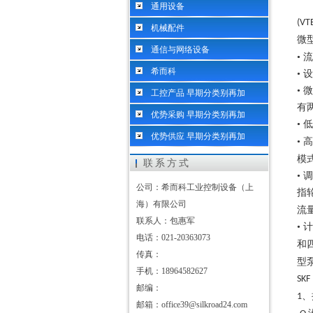
通用设备
(VT
机械配件
微
通信与网络设备
• 
希而科
• 
•
工控产品 早期分类别再加
有
优势采购 早期分类别再加
• 
优势供应 早期分类别再加
• 
模
联系方式
•
公司：希而科工业控制设备（上
指
海）有限公司
流
联系人：包惠军
•
电话：021-20363073
和
传真：
型
手机：18964582627
SKF
邮编：
、
1
邮箱：office39@silkroad24.com