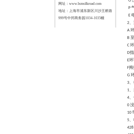
O
网址：
www.lxmsilkroad.com
P
地址：上海市浦东新区川沙王桥路
E
999号中邦商务园1034-1035幢
、
2
A
B
C
指
D
环
E
拇
F
G
、
3
、
1
、
4
0
10
、
5
428