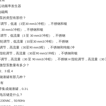
没有
气动频率发生器
电磁阀
泵的类型有那些？
环调节，低速（
至
冲程），不锈钢和银
3
30 mm3/
至
冲程），不锈钢和银
30 mm3/
环调节，低流量（
至
冲程），不锈钢
3
30 mm3/
轮调节，低流量（
至
冲程），不锈钢
10
30 mm3/
调节，高流量（
至
程），不锈钢和纯银
冲
30
90 mm3
/
指轮调节，高流量（
至
冲程），不锈钢和银
30
90 mm3/
环调节，高流量（
至
冲程），不锈钢
指轮调节，高流量（
30
90 mm3/
H
30
微型泵数量有多少？
、
或
2
3
4
储液罐有那几种？
没有
带集成储液罐，
0.3 L
电压键是什么？
，
 230VAC
50/60Hz