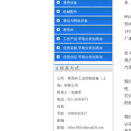
全
通用设备
机械配件
PFL
通信与网络设备
导
希而科
19
厂
工控产品 早期分类别再加
优势采购 早期分类别再加
在
优势供应 早期分类别再加
用
汽
联系方式
公司：希而科工业控制设备（上
我
海）有限公司
性
联系人：包惠军
它
电话：021-20363073
的
传真：
手机：18964582627
我
邮编：
认
邮箱：office39@silkroad24.com
发