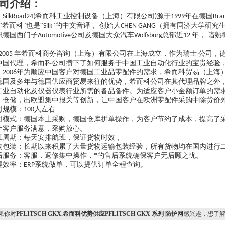
司介绍：
希而科工业控制设备（上海）有限公司
源于
年在德国
SilkRoad24(
)
1999
Bra
“希而科"也是“
"的中文音译， 创始人
（拥有同济大学研究
Silk
CHEN GANG
职德国西门子
公司及德国大众汽车
总部近
年， 谙
Automotive
Wolfsburg
12
。
年希而科商务咨询（上海）有限公司在上海成立，作为瑞士
公司，
2005
中国代理，希而科公司攒下了如何服务于中国工业自动化行业的宝贵经验
。
年为顺应中国客户对德国工业品零配件的需求，希而科贸易（上海）
2006
德国及多年与德国供应商贸易来往的优势，希而科公司在其代理品牌之外
工业自动化及仪器仪表行业所需的备品备件。为适应客户小金额订单的需
，仓储，出欧盟集中报关等创新，让中国客户在欧洲零配件采购中除货价
司规模：
人左右
100
司模式：德国本土采购，德国仓库拼单操作，为客户节约了成本，提高了
让客户服务满意，采购放心。
班周期：每天安排航班，保证货物时效，
物包装：长期以来积累了大量货物运输包装经验，所有货物均在国内进行
后服务：客服，返修集中操作，*的售后系统确保客户无后顾之忧。
理效率：
系统做单，可以提供订单全程查询。
ERP
果你对
PFLITSCH GKX.希而科优势供应PFLITSCH GKX 系列 防护网
感兴趣，想了