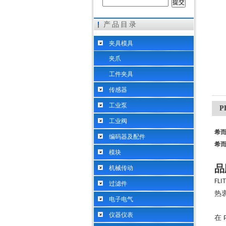
产品目录
希而科工业控制设备（上海）有限公司
夹具模具
夹爪
工件夹具
传感器
工业泵
P
工业阀
希而
编码器及配件
希而
模块
品
机械传动
FLI
过滤件
热
电子电气
仪器仪表
在