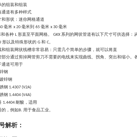
单的组装和组装
格通道有多种样式
寸和形状：迷你网格通道
毫米
毫米到
毫米
毫米
40
x 20
65
x 30
形和各种
形直至平面网格。
系列的网状管道有以下尺寸可供选择：
L
GKX
形以及特殊形状的
和
。
U
G
C
裁和组装网状线槽非常容易：只需几个简单的步骤，就可以将直
管部分通过剪掉网管剪刀不需要的电线来实现曲线、拐角、突出和缩小。
子通道可用于
锌钢
镀锌钢
锈钢
1.4307 (V2A)
锈钢
1.4404 (V4A)
料
耐酸，适用
1.4404
秀的，例如
用于食品工业。
B.
号解析
：