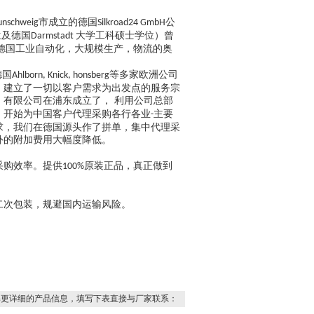
市成立的德国
公
unschweig
Silkroad24 GmbH
生及德国
大学工科硕士学位）曾
Darmstadt
熟德国工业自动化，大规模生产，物流的奥
德国
等多家欧洲公司
Ahlborn, Knick, honsberg
，建立了一切以客户需求为出发点的服务宗
有限公司在浦东成立了， 利用公司总部
，开始为中国客户代理采购各行各业
主要
-
求，我们在德国源头作了拼单，集中代理采
外的附加费用大幅度降低。
采购效率。提供
原装正品，真正做到
100%
二次包装，规避国内运输风险。
解更详细的产品信息，填写下表直接与厂家联系：