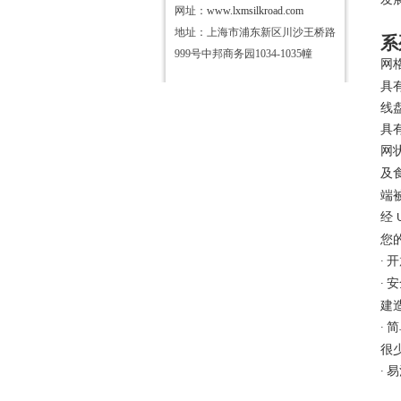
网址：
www.lxmsilkroad.com
地址：上海市浦东新区川沙王桥路
系
999号中邦商务园1034-1035幢
网
具
线
具
网
及
端
经
您
开
∙
安
∙
建
简
∙
很
易
∙