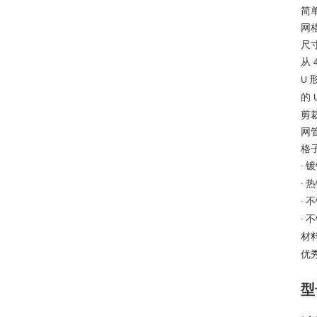
简
网
尺
从
U
的
剪
网
格
镀
∙
热
∙
不
∙
不
∙
材
优
型