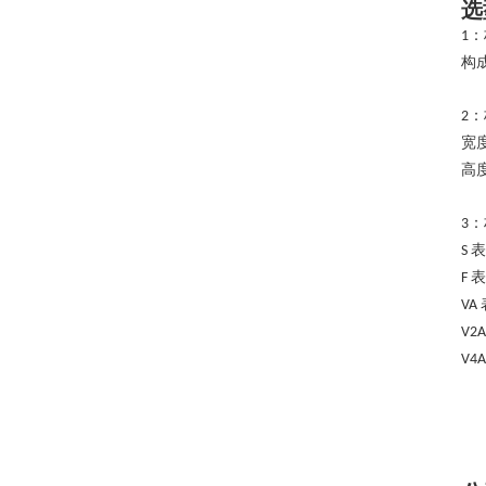
选
：
1
构
：
2
宽
高
：
3
表
S
表
F
VA
V2
V4A