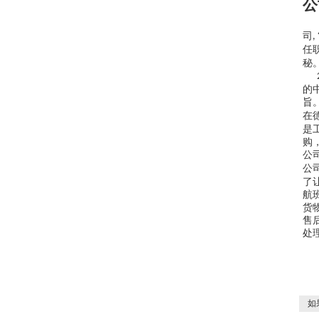
公
司
,
任
秘
的
旨
在
是
购
公
公
了
航
货
售
处
如