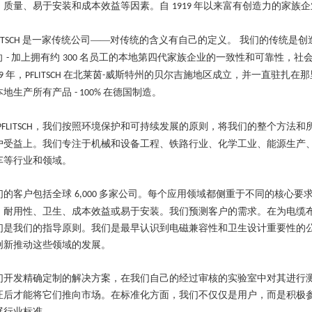
、质量、易于安装和成本效益等因素。自
年以来富有创造力的家族企
1919
是一家传统公司——对传统的含义有自己的定义。 我们的传统是创
ITSCH
向
加上拥有约
名员工的本地第四代家族企业的一致性和可靠性，社
-
300
年，
在北莱茵
威斯特州的贝尔吉施地区成立，并一直驻扎在那
19
PFLITSCH
-
本地生产所有产品
在德国制造。
- 100%
，我们按照环境保护和可持续发展的原则，将我们的整个方法和
PFLITSCH
户受益上。我们专注于机械和设备工程、铁路行业、化学工业、能源生产
车等行业和领域。
们的客户包括全球
多家公司。每个应用领域都侧重于不同的核心要
6,000
、耐用性、卫生、成本效益或易于安装。我们预测客户的需求。在为电缆
们是我们的指导原则。我们是最早认识到电磁兼容性和卫生设计重要性的
创新推动这些领域的发展。
们开发精确定制的解决方案，在我们自己的经过审核的实验室中对其进行
证后才能将它们推向市场。在标准化方面，我们不仅仅是用户，而是积极
展行业标准。