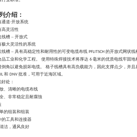
列介绍：
格通道
开放系统
-
有高灵活性
盘线槽
– 开放式
有极大灵活性的系统
状线槽
– 具有高稳定性和耐用性的可变电缆布线
的开放式网状线
PFLITSCH
食品工业和化学工程。 使用特殊焊接技术将厚达
毫米的优质电线牢固地
6
被倒角以避免损坏电缆。 格子线槽具有高负载能力，因此支撑点少，并且
和
批准，可用于近海区域。
UL
DNV
的好处：
放、清晰的电缆布线
全、非常稳定且耐腐蚀
造
单的组装和组装
少的工具和连接器
清洁，通风良好