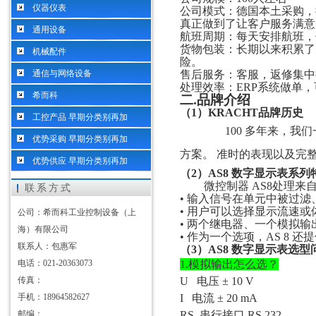
仪器仪表
公司模式：德国本土采购，
真正做到了让客户服务满意
通用设备
航班周期：每天安排航班，
货物包装：长期以来积累了
机械配件
险。
通信与网络设备
售后服务：客服，返修集中
处理效率：
ERP系统做单
希而科
二
.
品牌介绍
（
1）
KRACHT
品牌历史
工控产品 早期分类别再加
100 多年来，
优势采购 早期分类别再加
方案。 准时的表现以及完
优势供应 早期分类别再加
（
2）AS8 数字显示表
系列
微控制器
AS8处理来
联系方式
• 输入信号在单元中被过
• 用户可以选择显示流速或
公司：希而科工业控制设备（上
• 两个继电器、一个模拟
海）有限公司
• 作为一个选项，AS 8 
联系人：包惠军
（
3）AS8 数字显示表选型
电话：021-20363073
1.模拟输出怎么选？
传真：
U
电压
± 10 V
手机：18964582627
I
电流
± 20 mA
邮编：
RS
串行接口
RS 232