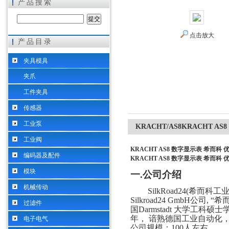
产品搜索
点击放大
产品目录
希而科工业控制设备（上海）有限公司
夹具模具
夹爪
工件夹具
传感器
工业泵
KRACHT/AS8KRACHT 
工业阀
KRACHT AS8 数字显示表 希而科
编码器及配件
KRACHT AS8 数字显示表 希而科
模块
一
.
公司介绍
机械传动
SilkRoad24(希而
Silkroad24 GmbH公
过滤件
国Darmstadt 大学工科硕
年， 谙熟德国工业自动化
电子电气
公司规模：
100人左右