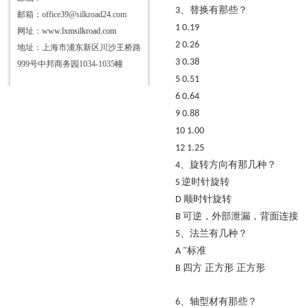
、替换有那些？
3
邮箱：office39@silkroad24.com
1
0.19
网址：
www.lxmsilkroad.com
2
0.26
地址：上海市浦东新区川沙王桥路
3
0.38
999号中邦商务园1034-1035幢
5
0.51
6
0.64
9
0.88
10
1.00
12
1.25
、旋转方向有那几种？
4
逆时针旋转
S
顺时针旋转
D
可逆，外部泄漏，背面连接
B
、法兰有几种？
5
标准
A
"
四方
正方形
正方形
B
、轴型材有那些？
6