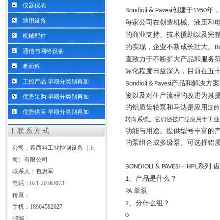
仪器仪表
创建于
年
Bondioli & Pavesi
1950
通用设备
每家公司在创造机械、液压和电
的商业支持、技术援助以及完
机械配件
的实现，企业不断成长壮大。
B
通信与网络设备
直致力于不断扩大产品和服务
希而科
际化程度日益深入，目前在五
工控产品 早期分类别再加
＆
产品和解决方案
Bondioli
Pavesi
资以及对生产流程的改进为其
优势采购 早期分类别再加
的铝质齿轮泵和马达是应用
泛的
优势供应 早期分类别再加
转向系统。它们还被广泛应用于工业
联系方式
功能与用途。提供型号丰富的
的泵组合成多级泵。可选择铝
公司：希而科工业控制设备（上
海）有限公司
系列 
BONDIOLI & PAVESI - HPL
联系人：包惠军
、产品是什么？
1
电话：021-20363073
单泵
PA
传真：
、分什么组？
2
手机：18964582627
0
邮编：