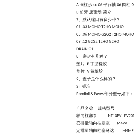
圆柱形
平行轴
圆柱
A
co 06
06
0
前牙
唐驱动
简介
B
、默认端口有多少种？
7
01..03
MOMO T2HO MOHO
05..06
MOMO G2G2 T2HO MOHO
09..12
G2G2 T2HO G2HO
DRAIN
G1
、密封有几种？
8
垫片
丁腈橡胶
B
垫片
氟橡胶
V
、盖子是什么样的？
9
标准
S T
＆
部分型号如下：
Bondioli
Pavesi
产品名称
规格型号
轴向柱塞泵
NT10PV PV20
变排量轴向柱塞泵
M4PV
定排量轴向柱塞马达
M4MF