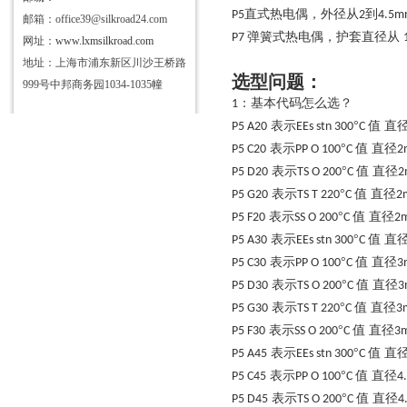
直式热电偶，外径从
到
P5
2
4.5m
邮箱：office39@silkroad24.com
弹簧式热电偶，护套直径从
P7
网址：
www.lxmsilkroad.com
地址：上海市浦东新区川沙王桥路
选型问题：
999号中邦商务园1034-1035幢
：基本代码怎么选？
1
表示
°
值 直
P5 A20
EEs stn 300
C
表示
°
值 直径
P5 C20
PP O 100
C
2
表示
°
值 直径
P5 D20
TS O 200
C
2
表示
°
值 直径
P5 G20
TS T 220
C
2
表示
°
值 直径
P5 F20
SS O 200
C
2
表示
°
值 直
P5 A30
EEs stn 300
C
表示
°
值 直径
P5 C30
PP O 100
C
3
表示
°
值 直径
P5 D30
TS O 200
C
3
表示
°
值 直径
P5 G30
TS T 220
C
3
表示
°
值 直径
P5 F30
SS O 200
C
3
表示
°
值 直
P5 A45
EEs stn 300
C
表示
°
值 直径
P5 C45
PP O 100
C
4
表示
°
值 直径
P5 D45
TS O 200
C
4