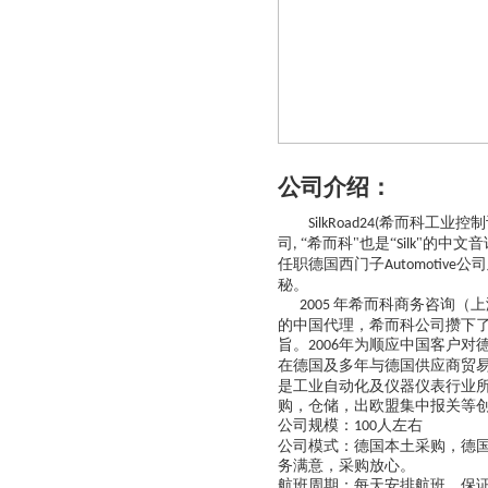
公司介绍：
希而科工业控制
SilkRoad24(
司
“希而科"也是“
"的中文音
,
Silk
任职德国西门子
公司
Automotive
秘。
年希而科商务咨询（上
2005
的中国代理，希而科公司攒下
旨。
年为顺应中国客户对
2006
在德国及多年与德国供应商贸
是工业自动化及仪器仪表行业
购，仓储，出欧盟集中报关等
公司规模：
人左右
100
公司模式：德国本土采购，德
务满意，采购放心。
航班周期：每天安排航班，保