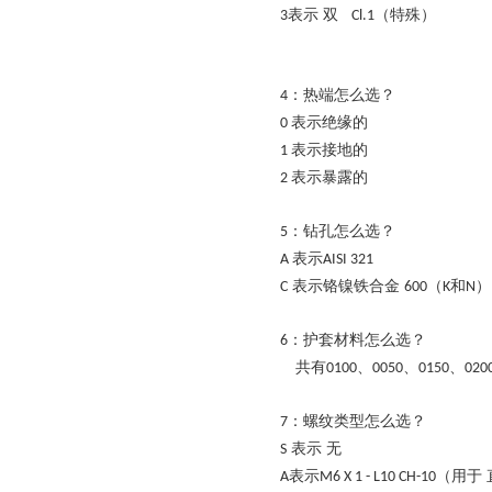
表示 双
（特殊）
3
Cl.1
：热端怎么选？
4
表示绝缘的
0
表示接地的
1
表示暴露的
2
：钻孔怎么选？
5
表示
A
AISI 321
表示铬镍铁合金
（
和
）
C
600
K
N
：护套材料怎么选？
6
共有
、
、
、
0100
0050
0150
020
：螺纹类型怎么选？
7
表示
无
S
表示
（用于
A
M6 X 1 - L10 CH-10