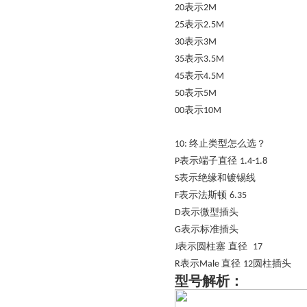
表示
20
2M
表示
25
2.5M
表示
30
3M
表示
35
3.5M
表示
45
4.5M
表示
50
5M
表示
00
10M
终止类型怎么选？
10:
表示端子直径
P
1.4-1.8
表示绝缘和镀锡线
S
表示法斯顿
F
6.35
表示微型插头
D
表示标准插头
G
表示圆柱塞 直径
J
17
表示
直径
圆柱插头
R
Male
12
型号解析
：