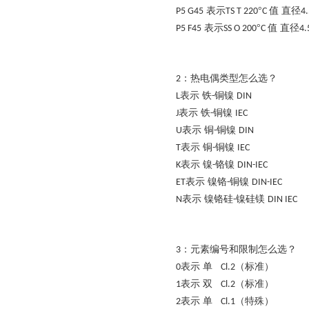
表示
°
值 直径
P5 G45
TS T 220
C
4
表示
°
值 直径
P5 F45
SS O 200
C
4
：热电偶类型怎么选？
2
表示 铁
铜镍
L
-
DIN
表示 铁
铜镍
J
-
IEC
表示 铜
铜镍
U
-
DIN
表示 铜
铜镍
T
-
IEC
表示 镍
铬镍
K
-
DIN-IEC
表示 镍铬
铜镍
ET
-
DIN-IEC
表示 镍铬硅
镍硅镁
N
-
DIN IEC
：元素编号和限制怎么选？
3
表示 单
（标准）
0
Cl.2
表示 双
（标准）
1
Cl.2
表示 单
（特殊）
2
Cl.1