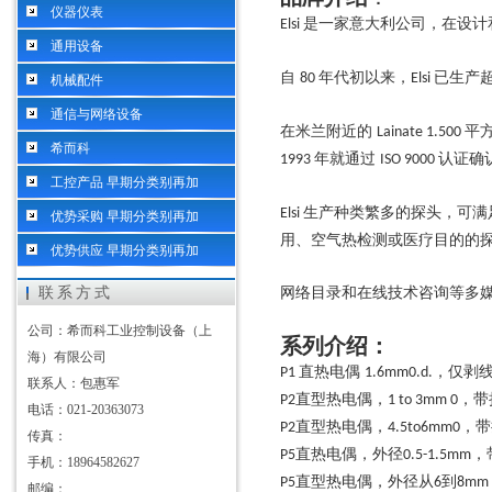
仪器仪表
是一家意大利公司，在设计
Elsi
通用设备
自
年代初以来，
已生产
80
Elsi
机械配件
通信与网络设备
在米兰附近的
平
Lainate 1.500
希而科
年就通过
认证确
1993
ISO 9000
工控产品 早期分类别再加
生产种类繁多的探头，可满
Elsi
优势采购 早期分类别再加
用、空气热检测或医疗目的的
优势供应 早期分类别再加
联系方式
网络目录和在线技术咨询等多
公司：希而科工业控制设备（上
系列介绍：
海）有限公司
直热电偶
，仅剥
P1
1.6mm0.d.
联系人：包惠军
直型热电偶，
，带
P2
1 to 3mm 0
电话：021-20363073
直型热电偶，
，带
P2
4.5to6mm0
传真：
直热电偶，外径
，
P5
0.5-1.5mm
手机：18964582627
直型热电偶，外径从
到
P5
6
8mm
邮编：