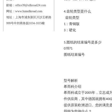
邮箱：office39@silkroad24.com
网址：
www.lxmsilkroad.com
齿轮类型是什么
4.
地址：上海市浦东新区川沙王桥路
齿轮类型
999号中邦商务园1034-1035幢
：青铜版
1
：硬化
3
图纸的结束编号是多少
5.
07871
图纸结束编号
型号解析
希而科介绍
希而科成立于
年，立志成
2005
件供应商，其中德国就拥有
400
原装欧洲进口。您的满意
提供
我能为您做什么？