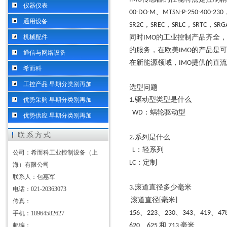
仪器仪表
、
00-DO-M
MTSN-P-250-400-230
通用设备
，
，
，
，
SR2C
SREC
SRLC
SRTC
SRG
机械配件
同时
的工业控制产品齐全，
IMO
的产品是可
的服务，在欧美
IMO
通信与网络设备
在新能源领域，
提供的直流
IMO
希而科
工控产品 早期分类别再加
选型问题
驱动型类型是什么
优势采购 早期分类别再加
1.
：蜗轮驱动型
WD
优势供应 早期分类别再加
联系方式
系列是什么
2.
：轻系列
L
公司：希而科工业控制设备（上
：定制
LC
海）有限公司
联系人：包惠军
滚道直径多少毫米
3.
电话：021-20363073
滚道直径
毫米
[
]
传真：
、
、
、
、
、
156
223
230
343
419
47
手机：18964582627
、
和
毫米
邮编：
620
625
713