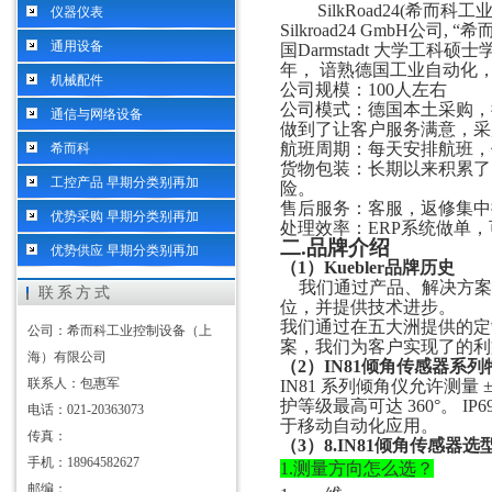
SilkRoad24(希而
仪器仪表
Silkroad24 GmbH公
通用设备
国Darmstadt 大学工科硕
年， 谙熟德国工业自动化
机械配件
公司规模：
100人左右
公司模式：德国本土采购，
通信与网络设备
做到了让客户服务满意，采
航班周期：每天安排航班，
希而科
货物包装：长期以来积累了
工控产品 早期分类别再加
险。
售后服务：客服，返修集中
优势采购 早期分类别再加
处理效率：
ERP系统做单
二
.
品牌介绍
优势供应 早期分类别再加
（
1）
Kuebler
品牌历史
我们通过产品、解决方案
联系方式
位，并提供技术进步。
我们通过在五大洲提供的定
公司：希而科工业控制设备（上
案，我们为客户实现了的利
海）有限公司
（
2）
IN81倾角传感器
系列
联系人：包惠军
IN81 系列倾角仪允许测量
护等级最高可达 360°。 IP6
电话：021-20363073
于移动自动化应用。
传真：
（
3）
8.IN81倾角传感器
选
手机：18964582627
1.测量方向怎么选？
邮编：