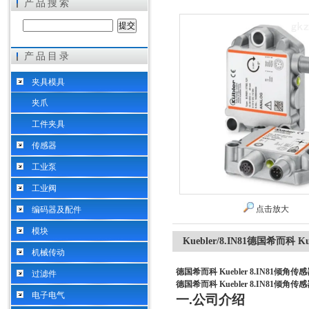
产品搜索
产品目录
希而科工业控制设备（上海）有限公司
夹具模具
夹爪
工件夹具
传感器
工业泵
工业阀
点击放大
编码器及配件
模块
Kuebler/8.IN81德国希而科 K
机械传动
德国希而科 Kuebler 8.IN81倾角传
过滤件
德国希而科 Kuebler 8.IN81倾角传
电子电气
一
.
公司介绍