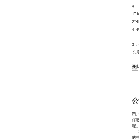
4T
1T-
2T-
4T-
：
3
长
型
公
司
,
任
秘
的