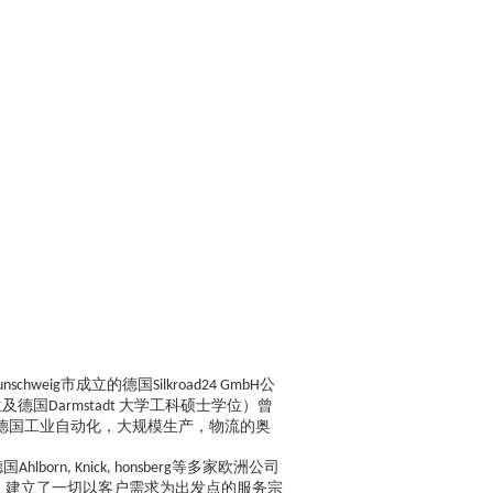
市成立的德国
公
unschweig
Silkroad24 GmbH
生及德国
大学工科硕士学位）曾
Darmstadt
熟德国工业自动化，大规模生产，物流的奥
德国
等多家欧洲公司
Ahlborn, Knick, honsberg
，建立了一切以客户需求为出发点的服务宗