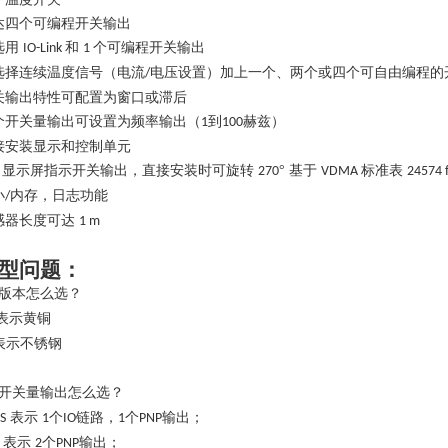
达四个可编程开关输出
选用
和
个可编程开关输出
IO-Link
1
选择连续温度信号（电流
电压设置）加上一个、两个或四个可自由编程的
/
关输出特性可配置为窗口或滞后
个开关量输出可设置为频率输出（
到
赫兹）
1
100
接安装显示和控制单元
显示屏指示开关输出，直接安装时可旋转
° 基于
标准表
D
270
VDMA
24574 
小
内存，日志功能
/
感器长度可达
1 m
型问题：
版本怎么选？
表示黄铜
表示不锈钢
开关量输出怎么选？
表示
个
链路，
个
输出；
S
1
IO
1
PNP
表示
个
输出；
2
PNP