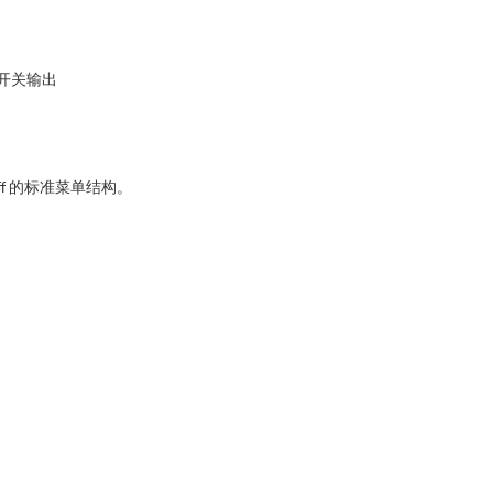
开关输出
的标准菜单结构。
ff