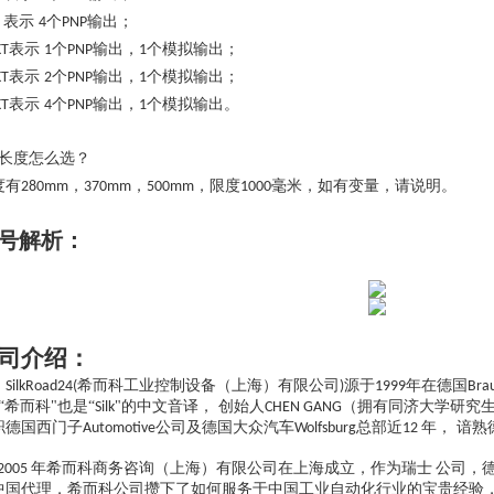
表示
个
输出；
4
PNP
表示
个
输出，
个模拟输出；
KT
1
PNP
1
表示
个
输出，
个模拟输出；
KT
2
PNP
1
表示
个
输出，
个模拟输出。
KT
4
PNP
1
长度怎么选？
度有
，
，
，
限度
毫米，
如有
变量，请说明。
280mm
370
mm
500
mm
1000
号解析
：
司介绍：
希而科工业控制设备（上海）有限公司
源于
年在德国
SilkRoad24(
)
1999
Bra
“希而科"也是“
"的中文音译， 创始人
（拥有同济大学研究
Silk
CHEN GANG
职德国西门子
公司及德国大众汽车
总部近
年， 谙
Automotive
Wolfsburg
12
。
年希而科商务咨询（上海）有限公司在上海成立，作为瑞士
公司，
2005
中国代理，希而科公司攒下了如何服务于中国工业自动化行业的宝贵经验