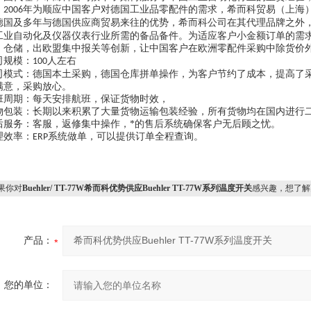
。
年为顺应中国客户对德国工业品零配件的需求，希而科贸易（上海）
2006
德国及多年与德国供应商贸易来往的优势，希而科公司在其代理品牌之外
工业自动化及仪器仪表行业所需的备品备件。为适应客户小金额订单的需
，仓储，出欧盟集中报关等创新，让中国客户在欧洲零配件采购中除货价
司规模：
人左右
100
司模式：德国本土采购，德国仓库拼单操作，为客户节约了成本，提高了
满意，采购放心。
班周期：每天安排航班，保证货物时效，
物包装：长期以来积累了大量货物运输包装经验，所有货物均在国内进行
后服务：客服，返修集中操作，*的售后系统确保客户无后顾之忧。
理效率：
系统做单，可以提供订单全程查询。
ERP
果你对
Buehler/ TT-77W希而科优势供应Buehler TT-77W系列温度开关
感兴趣，想了解
产品：
您的单位：