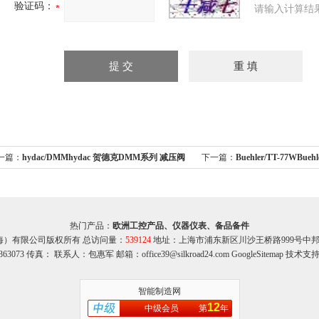
验证码：
请输入计算结
一篇：
hydac/DMMhydac 贺德克DMM系列 减压阀
下一篇：
Buehler/TT-77WBu
而科优势供应
关希而科优势供应
热门产品：
欧洲工控产品、仪器仪表、备品备件
海）有限公司版权所有 总访问量：
539124
地址：上海市浦东新区川沙王桥路999号中邦商务
363073 传真： 联系人：包惠军 邮箱：office39@silkroad24.com
GoogleSitemap
技术支持
智能制造网
12
中级会员
第
年