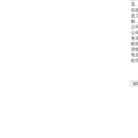
旨
在
是
购
公
公
务
航
货
售
处
如