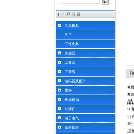
产品目录
希而科工业控制设备（上海）有限公司
夹具模具
夹爪
工件夹具
传感器
工业泵
工业阀
B
编码器及配件
希而
模块
希而
机械传动
品
过滤件
50
们
电子电气
我
仪器仪表
流