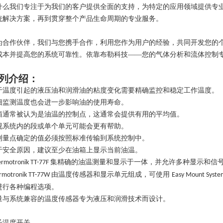
什么我们专注于为我们的客户提供全面的支持，为特定的应用领域提供专
统解决方案，再到贯穿整个产品生命周期的专业服务。
为合作伙伴，我们与您携手合作，利用您作为用户的经验，共同开发您的
成本并提高您的系统可靠性。依靠布勒科技
——您的气体分析和流体控制
列介绍：
于温度引起的液压油和润滑油的粘度变化需要精确监控和稳定工作温度。
细监测温度也会进一步影响油的使用寿命。
箱通常被认为是油温的控制点，这通常会提供有用的平均值。
视系统内的段或单个单元可能会更有帮助。
测量点确定的值必须按照标准传输到系统控制中。
于安全原因，建议至少在油箱上显示当前油温。
集精确的油温测量和显示于一体，并允许多种显示和信
rmotronik TT-77F
由温度传感器和显示单元组成，可使用
rmotronik TT-77W
Easy Mount Syst
进行各种编程选项。
量与系统兼容的温度传感器专为液压和润滑技术而设计。
子温度开关