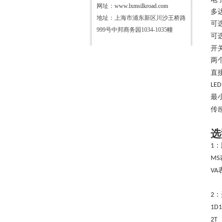
网址：
www.lxmsilkroad.com
多
地址：上海市浦东新区川沙王桥路
可
999号中邦商务园1034-1035幢
可
开
两
直
LE
最
传
选
：
1
MS
VA
：
2
1D1
2T