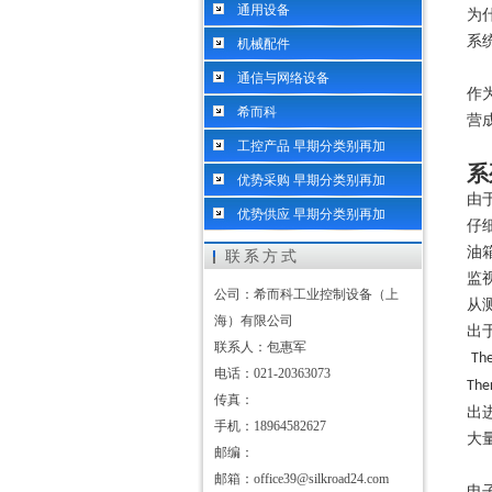
通用设备
为
系
机械配件
通信与网络设备
作
希而科
营
工控产品 早期分类别再加
系
优势采购 早期分类别再加
由
优势供应 早期分类别再加
仔
油
联系方式
监
公司：希而科工业控制设备（上
从
海）有限公司
出
联系人：包惠军
The
电话：021-20363073
The
传真：
出
手机：18964582627
大
邮编：
邮箱：office39@silkroad24.com
电