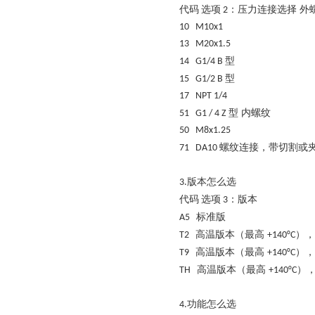
代码
：压力连接选择
外
选项
2
10 M10x1
13 M20x1.5
型
14 G1/4 B
型
15 G1/2 B
17 NPT 1/4
型
内螺纹
51 G1 / 4 Z
50 M8x1.25
螺纹连接，带切割或
71 DA10
版本怎么选
3.
代码
：版本
选项
3
标准版
A5
高温版本（最高
），
T2
+140°C
高温版本（最高
），
T9
+140°C
高温版本（最高
）
TH
+140°C
功能怎么选
4.