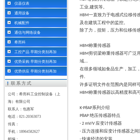
仪器仪表
工业
建筑等。
,
通用设备
一直致力于电感式位移传
HBM
及在建筑工程中的监控。
机械配件
除了力，扭矩，压力和位移传
通信与网络设备
希而科
称重传感器
HBM
工控产品 早期分类别再加
剪切梁称重传感器可广泛
HBM
域
...
优势采购 早期分类别再加
在很多领域如食品生产，加工
优势供应 早期分类别再加
件
.
联系方式
许多证明文件在范围内是同样
称重传感器以高精度和高
HBM
公司：希而科工业控制设备（上
海）有限公司
系列介绍
K-P8AP
联系人：包惠军
绝压传感器特点
P8AP
电话：021-20363073
应变计传感器
- 2 mV/V
传真：
压力连接和应变计传感器之间
-
手机：18964582627
快速经济的安装
邮编：
-