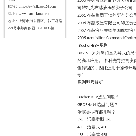
并购液压泵制造分公司
2000
Tru
邮箱：office39@silkroad24.com
司转制为布赫液压独资子公司
.
网址：
www.lxmsilkroad.com
布赫集团下辖的所有分公
2001
地址：上海市浦东新区川沙王桥路
布赫液压有限公司印度分
2006
999号中邦商务园1034-1035幢
布赫液压并购美国摩纳液
2007
2008 Acquisition Command Control
系列
,Bucher-BBV
…系列阀门是先导式的尺
BBV 6
的高压应用。 各种先导控制变
镀锌镍的，因此适用于操作环
制）
系列型号解析
选型问题？
Bucher-BBV
选型问题？
GROB-MJ4
活塞类型有那几种？
活塞类型
2FL =
2FL
活塞式
4FL =
4FL
活塞式
4FS =
4FS