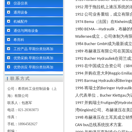
仪器仪表
用于拖拉机上液压系统的
1952
通用设备
公司业务重组，成立有限
1952
机械配件
（法国）在
成
1974 Bema
Rixheim
—
，布赫的
1980 BEMA
Hydraulik
通信与网络设备
成立，公司体制为有
Wallersee
希而科
成为最新成
1984 Bucher GmbH
工控产品 早期分类别再加
布赫液压有限公司在英国
1989
优势采购 早期分类别再加
在荷兰成
1992 Bucher Hydrauliek
在中国成立合资公司（
1993
SB
优势供应 早期分类别再加
并购在意大利
1994
Reggio Emilia
联系方式
和
1995 Barmag Hydraulics
Beringe
将瑞士的
1996
Beringer Hydraulik
公司：希而科工业控制设备（上
人代表单位，
为
Bucher Klettgau
海）有限公司
并购瑞士
的
联系人：包惠军
1997
Frutigen
Hydrote
电话：021-20363073
湾
公司。布赫液压在美
Kingkind
传真：
布赫液压在土耳其成立销
1998
手机：18964582627
总线系统技术方案
CAN bus
.
邮编：