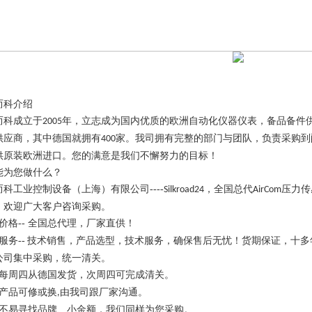
而科介绍
而科成立于
年，立志成为国内优质的欧洲自动化仪器仪表，备品备件
2005
供应商，其中德国就拥有
家。我司拥有完整的部门与团队，负责采购到
400
供
原装欧洲进口。您的满意是我们不懈努力的目标！
能为您做什么？
而科工业控制设备（上海）有限公司----
，全国总代
压力传
Silkroad24
AirCom
，欢迎广大客户咨询采购。
价格-- 全国总代理，厂家直供！
服务--
技术销售，产品选型，技术服务，确保售后无忧！货期保证，十多
公司集中采购，统一清关。
每周四从德国发货，次周四可完成清关。
产品可修或换
由我司跟厂家沟通。
,
不易寻找品牌、小金额，我们同样为您采购。