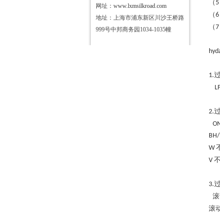
（
5
网址：
www.lxmsilkroad.com
（
6
地址：上海市浦东新区川沙王桥路
（
7
999号中邦商务园1034-1035幢
hyd
1.
L
2.
ON
BH/
W
V
3.
滚
滚