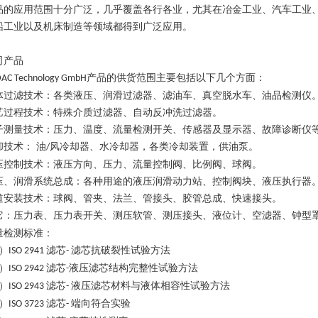
品的应用范围十分广泛，几乎覆盖各行各业，尤其在冶金工业、汽车工业
船工业以及机床制造等领域都得到广泛应用。
司产品
产品的供货范围主要包括以下几个方面：
AC Technology GmbH
体过滤技术：各类液压、润滑过滤器、滤油车、真空脱水车、油品检测仪
艺过程技术：特殊介质过滤器、自动反冲洗过滤器。
子测量技术：压力、温度、流量检测开关、传感器及显示器、故障诊断仪
却技术：
油
风冷却器、水冷却器，各类冷却装置，供油泵。
/
压控制技术：液压方向、压力、流量控制阀、比例阀、球阀。
压、润滑系统总成：各种用途的液压润滑动力站、控制阀块、液压执行器
道安装技术：球阀、管夹、法兰、管接头、胶管总成、快速接头。
它：压力表、压力表开关、测压软管、测压接头、液位计、空滤器、钟型
量检测标准：
）
滤芯
滤芯抗破裂性试验方法
ISO 2941
-
）
滤芯
液压滤芯结构完整性试验方法
ISO 2942
-
）
滤芯
液压滤芯材料与液体相容性试验方法
ISO 2943
-
）
滤芯
端向符合实验
ISO 3723
-