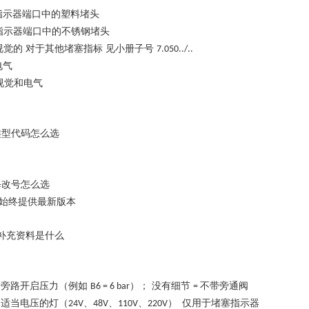
指示器端口中的塑料堵头
指示器端口中的不锈钢堵头
视觉的
对于其他堵塞指标
见小册子号
7.050../..
电气
视觉和电气
类型代码怎么选
修改号怎么选
始终提供最新版本
补充资料是什么
旁路开启压力（例如
）； 没有细节
不带旁通阀
.
B6 = 6 bar
=
适当电压的灯（
、
、
、
）
仅用于堵塞指示器
.
24V
48V
110V
220V