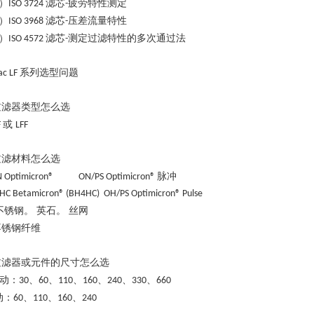
）
滤芯
疲劳特性测定
ISO 3724
-
）
滤芯
压差流量特性
ISO 3968
-
）
滤芯
测定过滤特性的多次通过法
ISO 4572
-
系列选型问题
ac LF
过滤器类型怎么选
或
F
LFF
过滤材料怎么选
脉冲
 Optimicron® ON/PS Optimicron®
HC Betamicron® (BH4HC) OH/PS Optimicron® Pulse
不锈钢。 英石。 丝网
不锈钢纤维
过滤器或元件的尺寸怎么选
动：
、
、
、
、
、
、
30
60
110
160
240
330
660
动：
、
、
、
60
110
160
240