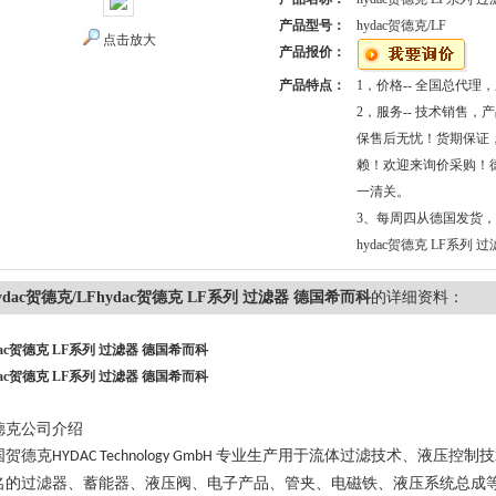
产品型号：
hydac贺德克/LF
点击放大
产品报价：
产品特点：
1，价格-- 全国总代理
2，服务-- 技术销售
保售后无忧！货期保证
赖！欢迎来询价采购！
一清关。
3、每周四从德国发货
hydac贺德克 LF系列 
ydac贺德克/LFhydac贺德克 LF系列 过滤器 德国希而科
的详细资料：
dac贺德克 LF系列 过滤器 德国希而科
dac贺德克 LF系列 过滤器 德国希而科
德克公司介绍
国贺德克
专业生产用于流体过滤技术、液压控制技
HYDAC Technology GmbH
名的过滤器、蓄能器、液压阀、电子产品、管夹、电磁铁、液压系统总成