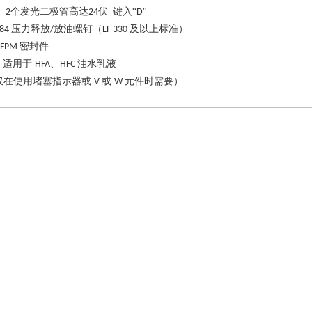
个发光二极管高达
伏
键入
“
"
 2
24
D
压力释放
放油螺钉（
及以上标准）
184
/
LF 330
密封件
FPM
适用于
、
油水乳液
W
HFA
HFC
仅在使用堵塞指示器或
或
元件时需要）
V
W