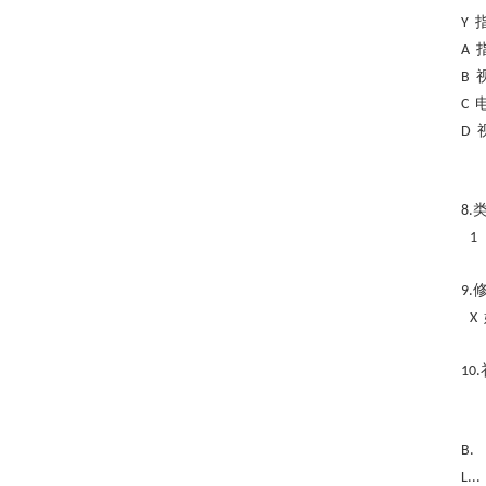
Y
A
B
C
D
8.
1
9.
X
10.
B
L..