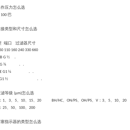
工作压力怎么选
巴
= 100
连接类型和尺寸怎么选
型
端口 过滤器尺寸
60 110 160 240 330 660
½
B G
.
¾
G
. .
¼
E G1
. .
½
G1
. .
过滤等级
怎么选
(µm)
：
、
、
、
、
、
、
、
、
：
、
、
、
1
3
5
10
15
20 BH/HC
ON/PS
OH/PS
V
3
5
10
20
：
、
、
、
25
50
100
200
堵塞指示器的类型怎么选