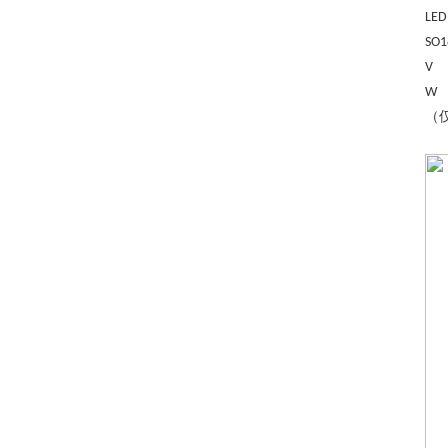
LED
SO
V 
（