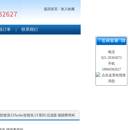
·
返回首页
·
加入收藏
线订单
|
联系我们
电话
021-20363073
手机
18964582627
ac贺德克/LFhydac贺德克 LF系列 过滤器 德国希而科
过滤器 德国希而科