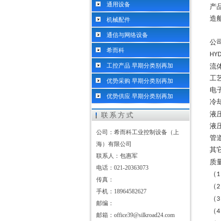
通用设备
产
造
机械配件
通信与网络设备
公
希而科
HYD
工控产品 早期分类别再加
流
工
优势采购 早期分类别再加
电
优势供应 早期分类别再加
冷
液
联系方式
液
公司：希而科工业控制设备（上
管
海）有限公司
其
联系人：包惠军
质
电话：021-20363073
（
1
传真：
（
2
手机：18964582627
（
3
邮编：
（
4
邮箱：office39@silkroad24.com