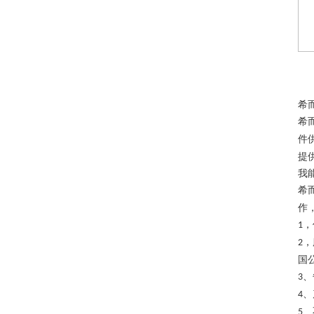
希
希
件
提
我
希
作
，
1
，
2
国
、
3
、
4
、
5