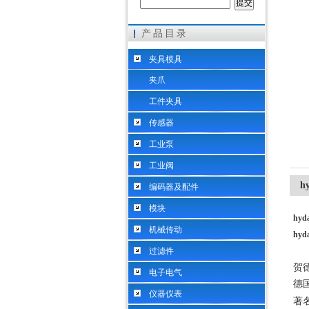
产品目录
希而科工业控制设备（上海）有限公司
夹具模具
夹爪
工件夹具
传感器
工业泵
工业阀
h
编码器及配件
模块
hy
机械传动
hy
过滤件
贺
电子电气
德
仪器仪表
著