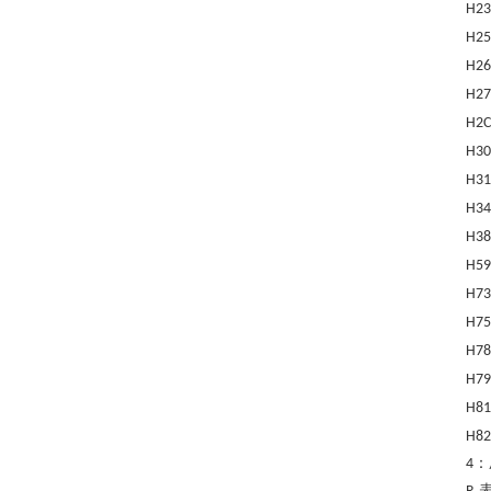
H23
H25
H26
H27
H2C
H30
H31
H34
H38
H59
H73
H75
H78
H79
H81
H82
：
4