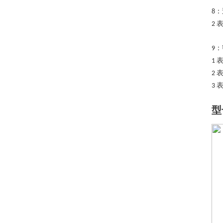
：
8
表
2
：
9
1
2
3
型