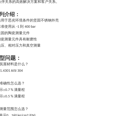
伙伴关系的高效解决方案和客户关系。
列介绍：
 适用于恶劣环境条件的坚固不锈钢外壳
 标准使用从
到
-1
400 bar
 坚固的陶瓷测量元件
 陶瓷测量元件具有耐磨性
 绝压、相对压力和真空测量
型问题：
筑屋材料是什么？
 1.4301 AISI 304
准确性怎么选？
示±
满量程
0.7 %
示±
满量程
0.5 %
测量范围怎么选？
表示
0...160 kg/cm2 (EN)