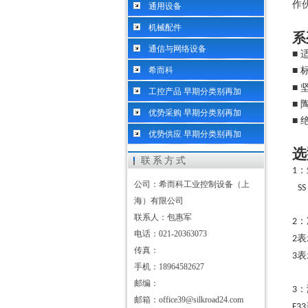
作
通用设备
机械配件
系
通信与网络设备
■
希而科
■
■
工控产品 早期分类别再加
■
优势采购 早期分类别再加
■
优势供应 早期分类别再加
选
联系方式
：
1
公司：希而科工业控制设备（上
SS
海）有限公司
联系人：包惠军
：
2
电话：021-20363073
表
2
传真：
表
3
手机：18964582627
邮编：
：
3
邮箱：office39@silkroad24.com
F33