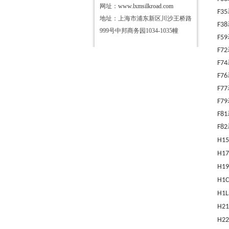
网址：
www.lxmsilkroad.com
F35
地址：上海市浦东新区川沙王桥路
F38
999号中邦商务园1034-1035幢
F59
F72
F74
F76
F77
F79
F81
F82
H15
H17
H19
H1C
H1L
H21
H22