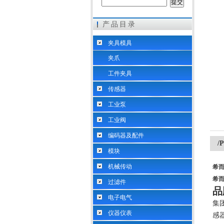
产品目录
希而科工业控制设备（上海）有限公司
夹具模具
夹爪
工件夹具
传感器
工业泵
工业阀
编码器及配件
/
模块
机械传动
希而
希而
过滤件
品
电子电气
集
仪器仪表
感