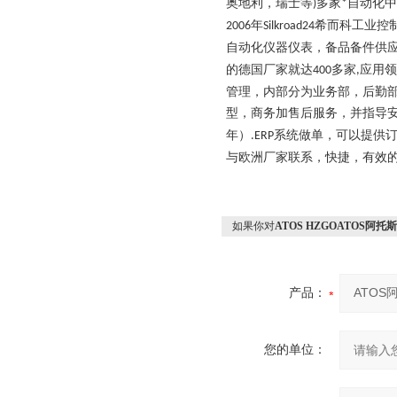
奥地利，瑞士等
多家
自动化中
)
*
年
希而科工业控
2006
Silkroad24
自动化仪器仪表，备品备件供
的德国厂家就达
多家
应用领
400
,
管理，内部分为业务部，后勤
型，商务加售后服务，并指导
年）
系统做单，可以提供
.ERP
与欧洲厂家联系，快捷，有效
如果你对
ATOS HZGOATOS阿
产品：
您的单位：