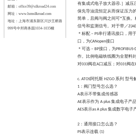
有集成式电子放大器④
］减压
.
邮箱：office39@silkroad24.com
保先导油流恒定从而保证压力
网址：
www.lxmsilkroad.com
简单，且阀与阀之间可*互换。
地址：上海市浦东新区川沙王桥路
信号和监测信号。对于带／
Z(AE
999号中邦商务园1034-1035幢
＊标配－
串行通讯接口，用
PS
口，为
接口
CANopen
＊可选－
接口，为
BP
PROFIBUS-
作。比例电磁铁线圈为全塑料
对
阀在
口减压；对
阀在
033
A
031
阿托斯
系列 型号
c. ATOS
HZGO
：阀门型号怎么选？
1
表示不带集成传感器
A
表示作为
集成电子产
AE
A plus
表示
集成数字电子
AES
as A plus
：通用接口怎么选？
2
表示连载
PS
(1)