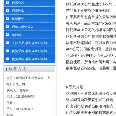
仪器仪表
阿托斯
公司创建于
年
ATOS
1957
产品几乎夏盖整个液压领域。
通用设备
由于其产品包含常规的最速控
机械配件
关阀系列产品从常规的
延伸
NG6
通信与网络设备
阿托斯
公司的标准系列产
ATOS
希而科
阿托斯
公司提供多数在爆
ATOS
缸用不锈钢制成，可以在腐蚀
工控产品 早期分类别再加
公司的伺服比例阀，运行精
Atos
优势采购 早期分类别再加
可以作为开
关阀，也可以作为
/
优势供应 早期分类别再加
配合使用。所有比例阀都可以
数字驱动器相连接。电脑可以
联系方式
公司：希而科工业控制设备（上
海）有限公司
系列介绍
b.
联系人：包惠军
这些阀为三通式比例减压阀，
电话：021-20363073
这些阀有两种安装形式可供选
传真：
向比例阀提供适当的驱动电流
手机：18964582627
此类比例阀有不同的形式供选
邮编：