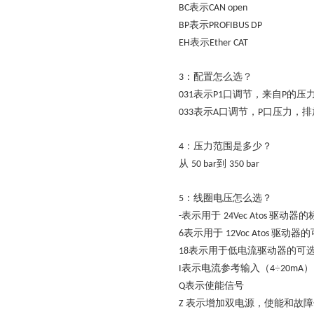
表示
BC
CAN open
表示
BP
PROFIBUS DP
表示
EH
Ether CAT
：配置怎么选？
3
表示
口调节，来自
的压
031
P1
P
表示
口调节，
口压力，排
033
A
P
：压力范围是多少？
4
从
到
50 bar
350 bar
：线圈电压怎么选？
5
表示用于
驱动器的
-
24Vec Atos
表示用于
驱动器的
6
12Voc Atos
表示用于低电流驱动器的可
18
表示电流参考输入（
÷
）
I
4
20mA
表示使能信号
Q
表示增加双电源，使能和故障
Z