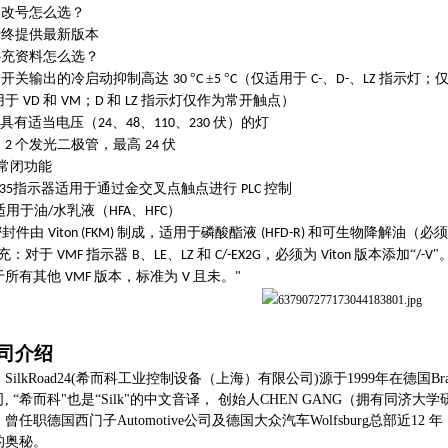
修改号怎么选？
始终提供最新版本
补充资料怎么选？
开关输出的冷启动抑制高达
°
±
°
（仅适用于
、
、
指示灯；
30
C
5
C
C-
D-
LZ
用于
和
；
和
指示灯仅作为常开触点）
VD
VM
D
LZ
具有适当电压（
、
、
、
伏）的灯
24
48
110
230
个发光二极管，最高
伏
 2
24
常闭功能
指示器适用于通过金交叉点触点进行
控制
35
PLC
适用于油
水乳液（
、
）
/
HFA
HFC
密封件由
制成，适用于磷酸酯液
和可生物降解油（必须
Viton (FKM)
(HFD-R)
充：对于
指示器
、
、
和
，必须为
版本添加“
"
VMF
B
LE
LZ
C/-EX2G
Viton
/-V
于所有其他
版本，标准为
且未。
VMF
V
"
司介绍
SilkRoad24(希而科工业控制设备（上海）有限公司)源于1999年在德国Braunsc
, “希而科"也是“Silk"的中文音译， 创始人CHEN GANG（拥有同济大学
曾任职德国西门子Automotive公司及德国大众汽车Wolfsburg总部近
的奥秘。