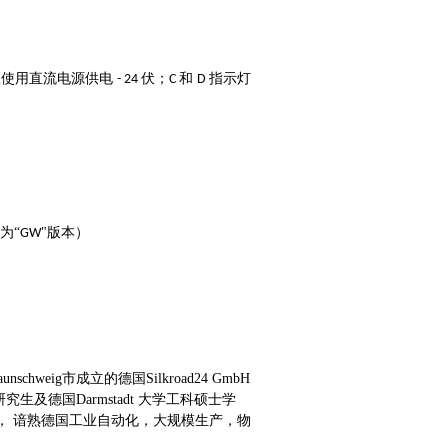
仅使用直流电源供电
伏；
和
指示灯
-
24
C
D
为“
"版本）
GW
。
hweig市成立的德国Silkroad24 GmbH
研究生及德国Darmstadt 大学工科硕士学
12 年， 谙熟德国工业自动化，大规模生产，物