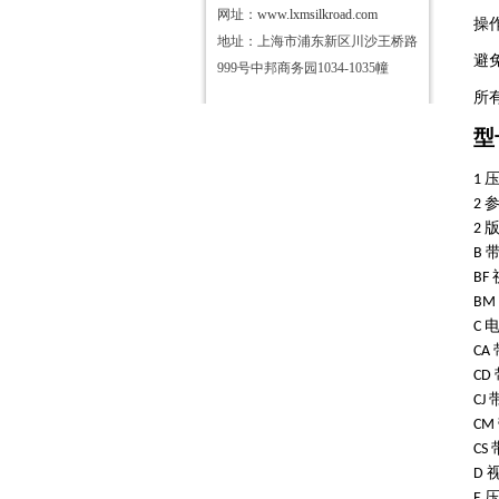
网址：
www.lxmsilkroad.com
操
地址：上海市浦东新区川沙王桥路
避
999号中邦商务园1034-1035幢
所
型
1
2
2
B
BF
BM
C
CA
CD
CJ
CM
CS
D
E