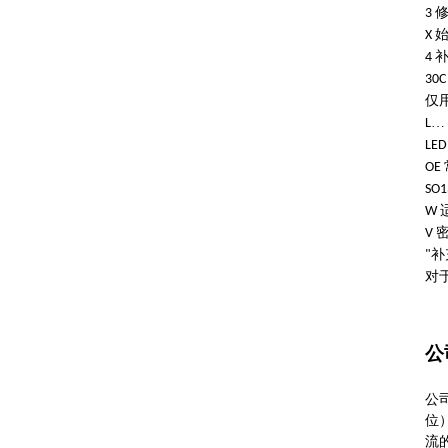
3
X
4
30C
仅
…
L
LED
OE
SO1
W
V
补
"
对
公
公司
位）
流