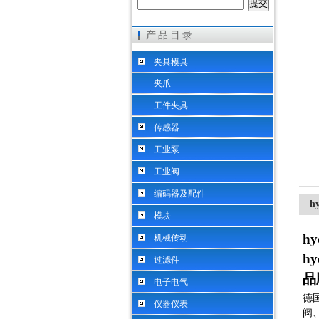
产品目录
希而科工业控制设备（上海）有限公司
夹具模具
夹爪
工件夹具
传感器
工业泵
工业阀
编码器及配件
h
模块
h
机械传动
h
过滤件
品
电子电气
德
仪器仪表
阀