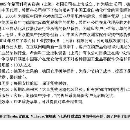
2005 年希而科商务咨询（上海）有限公司在上海成立，作为瑞士 公司，德国Ahlbor
的中国代理，希而科公司攒下了如何服务于中国工业自动化行业的宝贵经
旨。2006年为顺应中国客户对德国工业品零配件的需求，希而科贸易（上
在德国及多年与德国供应商贸易来往的优势，希而科公司在其代理品牌之外
是工业自动化及仪器仪表行业所需的备品备件。为适应客户小金额订单的
购，仓储，出欧盟集中报关等创新，让中国客户在欧洲零配件采购中除货
2014 年成立了希而科工业控制设备（上海）有限公司，公司规模发展到近
而科办公大楼。在互联网电商新一波浪潮中，客户在消费品领域得到满足
工业品采购行业。希而科工业控制设备（上海）有限公司目前正在集中处
，争取早日满足中国客户在无仓储情况下对各种德国工业品零配件价格和
司规模：
100人左右
司模式：德国本土采购，德国仓库拼单操作，为客户节约了成本，提高了
满意，采购放心。
班周期：每周安排航班，保证货物时效。
物包装：长期以来积累了大量货物运输包装经验，所有货物均在国内进行
后服务：客服，返修集中操作，*的售后系统确保客户无后顾之忧。
理效率：
ERP系统做单，可以提供订单全程查询。
果你对
hydac贺德克- VLhydac/贺德克- VL系列 过滤器 希而科
感兴趣，想了解更详细