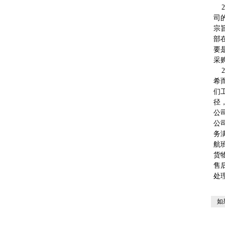
司
宗
部
要
采
希
们
径
公
公
务
航
货
售
处
如