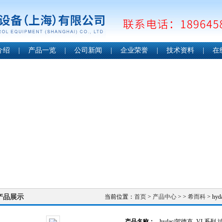
介绍
|
产品一览
|
公司新闻
|
企业荣誉
|
技术资料
|
在
产品展示
当前位置：
首页
>
产品中心
> >
希而科
> hy
产品名称：
hydac/贺德克- VL系列