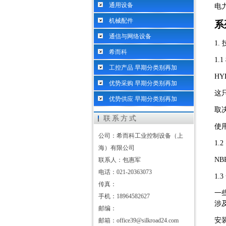
通用设备
电
机械配件
系
通信与网络设备
1.
希而科
1.
工控产品 早期分类别再加
H
优势采购 早期分类别再加
这
优势供应 早期分类别再加
取
联系方式
使
公司：希而科工业控制设备（上
1.
海）有限公司
NBR
联系人：包惠军
电话：021-20363073
1.
传真：
一
手机：18964582627
涉
邮编：
安
邮箱：office39@silkroad24.com