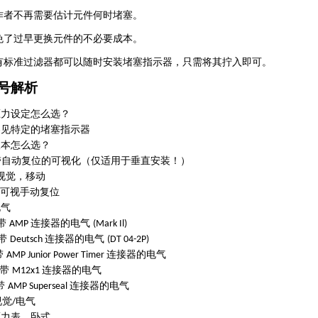
作者不再需要估计元件何时堵塞。
免了过早更换元件的不必要成本。
有标准过滤器都可以随时安装堵塞指示器，只需将其拧入即可。
号解析
压力设定怎么选？
参见特定的堵塞指示器
版本怎么选？
带自动复位的可视化（仅适用于垂直安装！）
视觉，移动
可视手动复位
电气
带
连接器的电气
AMP
(Mark Il)
带
连接器的电气
Deutsch
(DT 04-2P)
带
连接器的电气
AMP Junior Power Timer
带
连接器的电气
M12x1
带
连接器的电气
AMP Superseal
视觉
电气
/
压力表，卧式