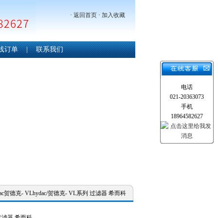
·
返回首页
·
加入收藏
线订单
|
联系我们
电话
021-20363073
手机
18964582627
dac贺德克- VLhydac/贺德克- VL系列 过滤器 希而科
 过滤器 希而科