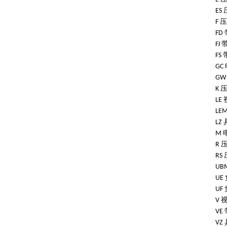
ES
压
F
FD
FJ
FS
GC
GW
K
LE
LE
LZ
M
R
RS
UB
UE
UF
V
VE
VZ