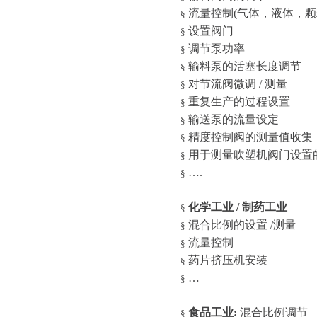
流量控制
(
气体，液体，颗
§
设置阀门
§
调节泵功率
§
输料泵的活塞长度调节
§
对节流阀微调
/
测量
§
重复生产的过程设置
§
输送泵的流量设定
§
精度控制阀的测量值收集
§
用于测量吹塑机阀门设置
§
…
.
§
化学工业
/
制药工业
§
混合比例的设置
/
测量
§
流量控制
§
药片挤压机安装
§
…
§
食品工业
:
混合比例调节
§