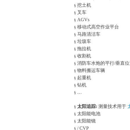
挖土机
§
叉车
§
AGVs
§
移动式高空作业平台
§
马路清洁车
§
垃圾车
§
拖拉机
§
收割机
§
消防车水炮的平行
/
垂直位
§
物料搬运车辆
§
起重机
§
钻机
§
…
§
太阳追踪
:
测量技术用于
§
太阳能电池
§
太阳能镜
§
/ CVP
§