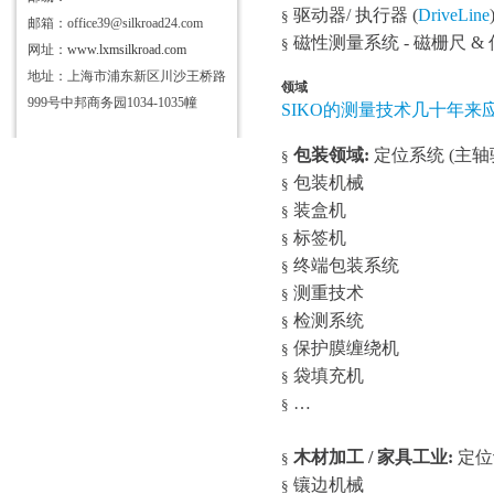
驱动器
/
执行器
(
DriveLine
§
邮箱：office39@silkroad24.com
磁性测量系统
-
磁栅尺
&
§
网址：
www.lxmsilkroad.com
地址：上海市浦东新区川沙王桥路
领域
999号中邦商务园1034-1035幢
SIKO
的测量技术几十年来
包装领域
:
定位系统
(
主轴
§
包装机械
§
装盒机
§
标签机
§
终端包装系统
§
测重技术
§
检测系统
§
保护膜缠绕机
§
袋填充机
§
…
§
木材加工
/
家具工业
:
定位
§
镶边机械
§