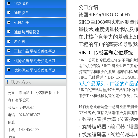
仪器仪表
公司介绍
通用设备
德国
SIKO(SIKO GmbH)
SIKO
自
1963
年以来的测量
机械配件
量技术
,
速度测量技术以及
通信与网络设备
在此核心竞争力的基础上
,S
希而科
工程的客户的高要求导致我
工控产品 早期分类别再加
SIKO |
传感器和定位系统
SIKO
公司如今已经在许多不同的测
优势采购 早期分类别再加
这个核心部分
SIKO
研发生产了开创
优势供应 早期分类别再加
提高产品和服务的质量
,
精确性和功
SIKO
已经通过了
DIN EN ISO 9001 :
联系方式
5
大产品系列
-
广泛的产品
SIKO
的产品共包括
7
大产品系列
:
这
公司：希而科工业控制设备（上
用于工业和机械制造的定位系统。我
海）有限公司
我们为您或者与您一起研发用于测量
联系人：包惠军
OEM
客户
,
直接为终端用户提供项目
电话：021-20363073
数字位置指示器
(
位置指
§
传真：
旋转编码器
/
编码器
/
增
§
手机：18964582627
线拉编码器
/
线拉传感器
(
§
邮编：