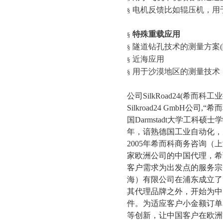
电机反馈比如辊压机，用
§
特殊重载应用
§
隧道钻孔技术的测量方案
(
§
近海应用
§
用于沙漠地区的测量技术
§
公司
SilkRoad24(
希而科工业
Silkroad24 GmbH
公司
,
“希而
国
Darmstadt
大学工科硕士学
年，谙熟德国工业自动化，
2005
年希而科商务咨询（上
家欧洲公司的中国代理，希
客户需求为出发点的服务宗
海）有限公司在浦东成立了
其代理品牌之外，开始为中
件。为适应客户小金额订单
等创新，让中国客户在欧洲