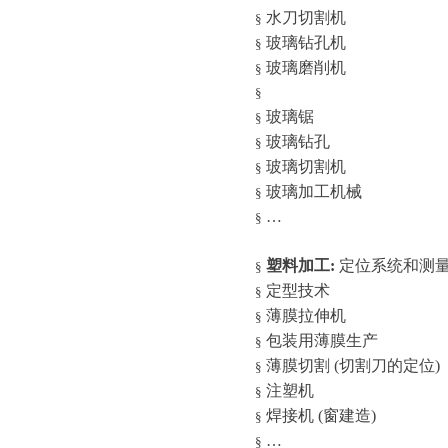
水刀切割机
§
玻璃钻孔机
§
玻璃磨削机
§
§
玻璃锯
§
玻璃钻孔
§
玻璃切割机
§
玻璃加工机械
§
…
§
塑料加工
:
定位系统和测
§
定型技术
§
薄膜拉伸机
§
包装用薄膜生产
§
薄膜切割
(
切割刀的定位
)
§
注塑机
§
焊接机
(
窗建造
)
§
…
§