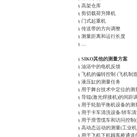
高架仓库
§
剪切载荷升降机
§
门式起重机
§
传送带的方向调整
§
测量距离和运行长度
§
…
§
SIKO
其他的测量方案
§
油浴中的电机反馈
§
飞机的偏转控制
(
飞机制
§
液压缸的测量任务
§
用于舞台技术中定位的测
§
导辊
(
激光焊接机
)
的间距
§
用于轮胎平衡机设备的测
§
用于卡车清洗设备
/
轿车清
§
用于滑雪缆车和访问控制
(
§
高动态运动的测量
(
工业机
§
用于飞机下机顾客桥通道
§