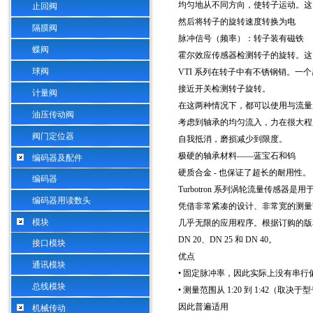
均匀地从不同方向，使转子运动。这
止回阀
然后将转子的旋转速度转换为电
隔膜阀
脉冲信号（频率）：转子装有磁铁
蝶阀
霍尔效应传感器检测转子的旋转。这
球阀
VTI
系列在转子中有不锈钢销。一个
接近开关检测转子旋转。
计量阀
在这两种情况下，都可以使用与流量
油压传动阀
考虑到轴承的均匀流入，力在很大程
阀门定位器
自我抵消，磨损减少到限度。
极硬的轴承材料——蓝宝石和钨
编码器及配件
硬质合金
-
也保证了超长的耐用性。
编码器
Turbotron
系列涡轮流量传感器是用
编码器用读数头
凭借非常紧凑的设计、非常宽的测量
模块
几乎无限的应用程序。根据订购的版
DN 20
、
DN 25
和
DN 40
。
接口模块
优点
通讯模块
• 固定脉冲率，因此实际上没有串行
总线模块
• 测量范围从
1:20
到
1:42
（取决于型
因此普遍适用
机械传动