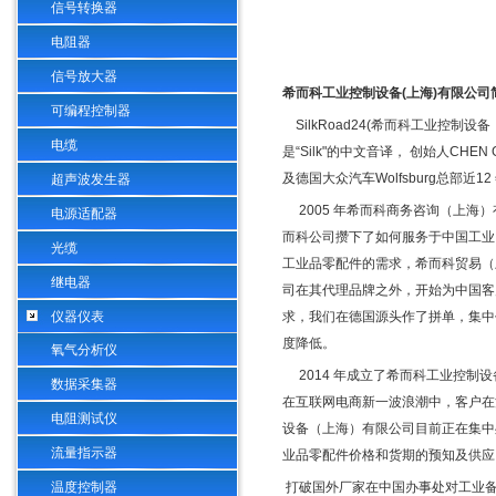
信号转换器
电阻器
信号放大器
希而科工业控制设备
(
上海
)
有限公司
可编程控制器
SilkRoad24(
希而科工业控制设备
电缆
是“
Silk
"的中文音译， 创始人
CHEN 
及德国大众汽车
Wolfsburg
总部近
12
超声波发生器
2005
年希而科商务咨询（上海）
电源适配器
而科公司攒下了如何服务于中国工业
光缆
工业品零配件的需求，希而科贸易（
继电器
司在其代理品牌之外，开始为中国客
仪器仪表
求，我们在德国源头作了拼单，集中
度降低。
氧气分析仪
2014
年成立了希而科工业控制设
数据采集器
在互联网电商新一波浪潮中，客户在
电阻测试仪
设备（上海）有限公司目前正在集中
流量指示器
业品零配件价格和货期的预知及供应
温度控制器
打破国外厂家在中国办事处对工业