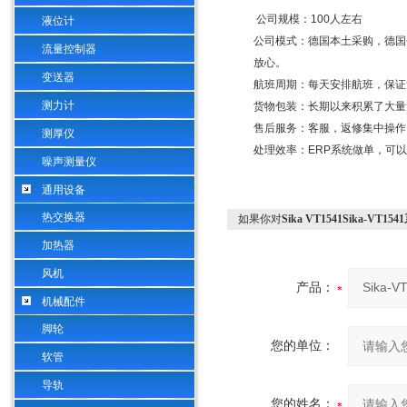
公司规模：
100
人左右
液位计
公司模式：德国本土采购，德国
流量控制器
放心。
变送器
航班周期：每天安排航班，保证
测力计
货物包装：长期以来积累了大量
售后服务：客服，返修集中操作
测厚仪
处理效率：
ERP
系统做单，可以
噪声测量仪
通用设备
热交换器
如果你对
Sika VT1541Sika-
加热器
风机
产品：
机械配件
脚轮
您的单位：
软管
导轨
您的姓名：