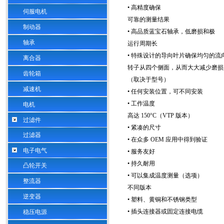
• 高精度确保
伺服电机
可靠的测量结果
制动器
• 高品质蓝宝石轴承，低磨损和极
轴承
运行周期长
• 特殊设计的导向叶片确保均匀的流
离合器
转子从四个侧面，从而大大减少磨损
齿轮箱
（取决于型号）
减速机
• 任何安装位置，可不同安装
• 工作温度
电机
高达
150
°
C
（
VTP
版本）
过滤件
• 紧凑的尺寸
过滤器
• 在众多
OEM
应用中得到验证
电子电气
• 服务友好
• 持久耐用
凸轮开关
• 可以集成温度测量（选项）
整流器
不同版本
逆变器
• 塑料、黄铜和不锈钢类型
• 插头连接器或固定连接电缆
稳压电源