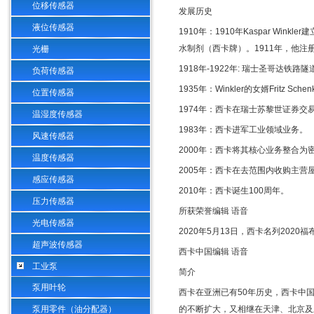
位移传感器
发展历史
液位传感器
1910
年：
1910
年
Kaspar Winkler
建
水制剂（西卡牌）。
1911
年，他注
光栅
1918
年
-1922
年
:
瑞士圣哥达铁路隧
负荷传感器
1935
年：
Winkler
的女婿
Fritz Schen
位置传感器
1974
年：西卡在瑞士苏黎世证券交
温湿度传感器
1983
年：西卡进军工业领域业务。
风速传感器
2000
年：西卡将其核心业务整合为
温度传感器
2005
年：西卡在去范围内收购主营
感应传感器
2010
年：西卡诞生
100
周年。
压力传感器
所获荣誉编辑
语音
光电传感器
2020
年
5
月
13
日，西卡名列
2020
福
超声波传感器
西卡中国编辑
语音
工业泵
简介
泵用叶轮
西卡在亚洲已有
50
年历史，西卡中
泵用零件（油分配器）
的不断扩大，又相继在天津、北京及