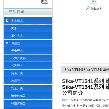
点击放大
产品目录
希而科工业控制设备（上海）有限公司
夹具模具
夹爪
工件夹具
传感器
光电开关
压力变送器
接近开关
Sika VT1541Sika-VT
流量开关
Sika-VT1541
差压开关
Sika-VT1541
安全开关
公司简介
流量传感器
西卡
（
Sika
）由
Kaspar Winkler
先生
称重传感器
专业化学材料产品的跨国公司，活跃