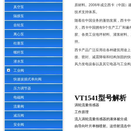
原材料。
2006
年成立西卡（中国）
真空泵
技术支持体系。
隔膜泵
随着在中国业务的蓬勃发展，西卡中
齿轮泵
天，西卡中国拥有
9
个生产工厂和遍
离心泵
胶、各类工业地坪材料、灌浆材料、
持。
柱塞泵
西卡产品广泛应用在各种建筑用途上
螺杆泵
接、密封、减震降噪和结构加固的快
潜水泵
风力发电设备以及其它电器与工业构
工业阀
快速拔插式单向阀
压力调节器
VT1541
型号解析
电磁阀
涡轮流量传感器
流量阀
工作原理
减压阀
流入涡轮流量传感器的液体被分成
安全阀
由导向叶片单独喷射。这些射流击中