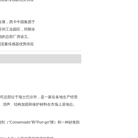
发展，西卡中国集团于
至苏州工业园区，同期全
期的总部厂房设立。
41系列流量传感器优势供应
司总部位于瑞士巴尔市，是一家在各地生产经营
、消声、结构加固和保护材料在市场上居地位。
制剂（
“Conservado"
和
“Puri-go"
牌）和一种砂浆防