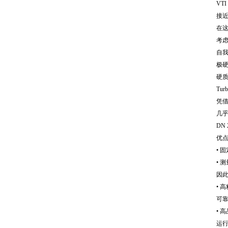
VTI
接
在
考
自
极
硬
Turb
凭
几
DN 
优
• 
• 
因
• 
可
• 
运