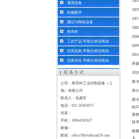
191
通用设备
193
机械配件
197
通信与网络设备
198
希而科
200
工控产品 早期分类别再加
200
优势采购 早期分类别再加
201
优势供应 早期分类别再加
所
联系方式
202
西
公司：希而科工业控制设备（上
海）有限公司
简
联系人：包惠军
西
电话：021-20363073
的
传真：
原
手机：18964582627
技
邮编：
随
邮箱：office39@silkroad24.com
天