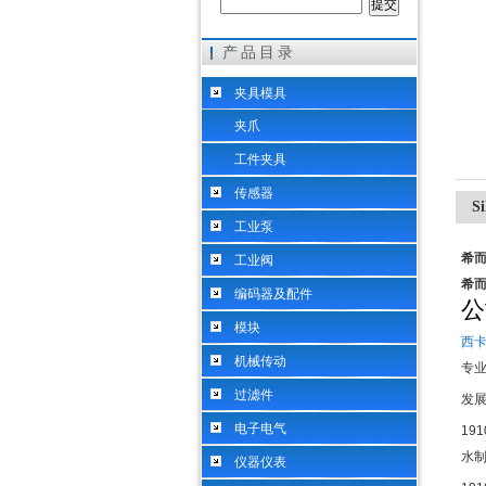
产品目录
希而科工业控制设备（上海）有限公司
夹具模具
夹爪
工件夹具
传感器
S
工业泵
希而
工业阀
希而
编码器及配件
公
模块
西
机械传动
专
过滤件
发
电子电气
191
水
仪器仪表