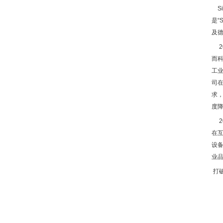
Sil
是“
S
及
2
而
工
司
求
度
2
在
设
业
打