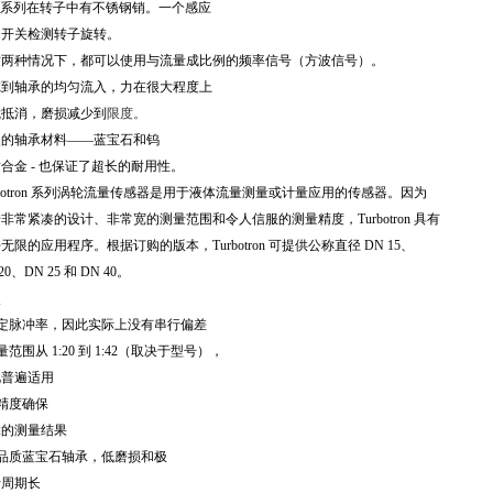
系列在转子中有不锈钢销。一个感应
近开关检测转子旋转。
这两种情况下，都可以使用与流量成比例的频率信号（方波信号）。
虑到轴承的均匀流入，力在很大程度上
我抵消，磨损减少到
限度。
硬的轴承材料——蓝宝石和钨
质合金
-
也保证了超长的耐用性。
otron
系列涡轮流量传感器是用于液体流量测量或计量应用的传感器。因为
借非常紧凑的设计、非常宽的测量范围和令人信服的测量精度，
Turbotron
具有
乎无限的应用程序。根据订购的版本，
Turbotron
可提供公称直径
DN 15
、
20
、
DN 25
和
DN 40
。
点
固定脉冲率，因此实际上没有串行偏差
测量范围从
1:20
到
1:42
（取决于型号），
此普遍适用
高精度确保
靠的测量结果
高品质蓝宝石轴承，低磨损和极
行周期长