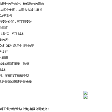
特殊设计的导向叶片确保均匀的流向
子从四个侧面，从而大大减少磨损
取决于型号）
任何安装位置，可不同安装
作温度
达
150
°
C
（
VTP
版本）
紧凑的尺寸
在众多
OEM
应用中得到验证
服务友好
持久耐用
可以集成温度测量（选项）
同版本
塑料、黄铜和不锈钢类型
插头连接器或固定连接电缆
而科工业控制设备
(
上海
)
有限公司简介：