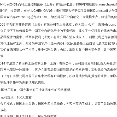
kRoad24(
希而科工业控制设备（上海）有限公司
)
源于
1999
年在德国
Braunschweig
ilk
"的中文音译， 创始人
CHEN GANG
（拥有同济大学研究生及德国
Darmstadt
大学
德国大众汽车
Wolfsburg
总部近
12
年， 谙熟德国工业自动化，大规模生产，物流的奥
005
年希而科商务咨询（上海）有限公司在上海成立，作为瑞士
公司，德国
Ahlborn,
科公司攒下了如何服务于中国工业自动化行业的宝贵经验，建立了一切以客户需求为出
业品零配件的需求，希而科贸易（上海）有限公司在浦东成立了， 利用公司总部在德
在其代理品牌之外，开始为中国客户代理采购各行各业
-
主要是工业自动化及仪器仪表
，我们在德国源头作了拼单，集中代理采购，仓储，出欧盟集中报关等创新，让中国客
降低。
014
年成立了希而科工业控制设备（上海）有限公司，公司规模发展到近百人并搬进
互联网电商新一波浪潮中，客户在消费品领域得到满足的价格透明，采购无欺的需求也
备（上海）有限公司目前正在集中处理客户询报价，积极寻找智能询报价的途径，争取
品零配件价格和货期的预知及供应。
破国外厂家在中国办事处对工业备品备件的价格垄断。
公司规模：
100
人左右
公司模式：德国本土采购，德国仓库拼单操作，为客户节约了成本，提高了采购效率
放心。
航班周期：每天安排航班，保证货物时效，