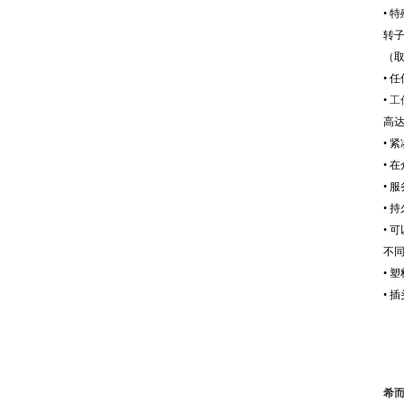
• 
转
（
• 
•
工
高
• 
• 
• 
• 
• 
不
• 
• 
希