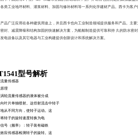
、各类工业地坪材料、灌浆材料、加固与修补材料等一系列化学建材产品。西卡为客户
。
卡产品广泛应用在各种建筑用途上，并且西卡也向工业制造领域提供服务和产品。主要
、密封、减震降噪和结构加固的快速解决方案，为船舶制造提供可靠和持
久的防水密封
力发电设备以及其它电器与工业构建提供创新设计和系统解决方案。
T1541
型号解析
轮流量传感器
作原理
入涡轮流量传感器的液体被分成
导向叶片单独喷射。这些射流击中转子
匀地从不同方向，使转子运动。这
后将转子的旋转速度转换为电
冲信号（频率）：转子装有磁铁
尔效应传感器检测转子的旋转。这