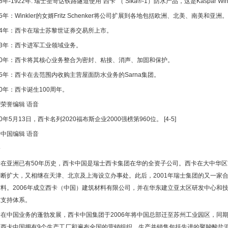
8
年
-1922
年
:
瑞士圣哥达铁路隧道使用
“
西卡
"
（
Sika®-1
）防水产品，这是
Kaspar Win
5
年：
Winkler
的女婿
Fritz Schenker
将公司扩展到各地包括欧洲、北美、南美和亚洲。
4
年：西卡在瑞士苏黎世证券交易所上市。
3
年：西卡进军工业领域业务。
0
年：西卡将其核心业务整合为密封、粘接、消声、加固和保护。
5
年：西卡在去范围内收购主营屋面防水业务的
Sarna
集团。
0
年：西卡诞生
100
周年。
获荣誉编辑
语音
0
年
5
月
13
日，西卡名列
2020
福布斯企业
2000
强榜第
960
位。
[4-5]
卡中国编辑
语音
介
卡在亚洲已有
50
年历史，西卡中国是瑞士西卡集团在华的全资子公司。西卡在大中华区
不断扩大，又相继在天津、北京及上海设立办事处。此后，
2001
年瑞士集团的又一家
材料。
2006
年成立西卡（中国）建筑材料有限公司，并在华东建立亚太区研发中心和技
术支持体系。
着在中国业务的蓬勃发展，西卡中国集团于
2006
年将中国总部迁至苏州工业园区，同
，西卡中国拥有
9
个生产工厂和遍布全国的营销组织，生产并销售包括先进的聚羧酸盐