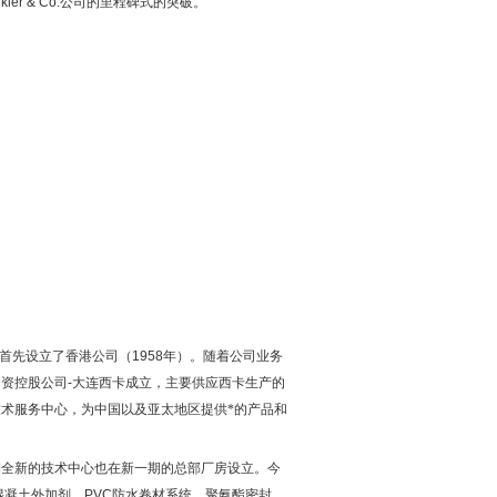
kler & Co.
公司的里程碑式的突破。
首先设立了香港公司（
1958
年）。随着公司业务
合资控股公司
-
大连西卡成立，主要供应西卡生产的
术服务中心，为中国以及亚太地区提供*的产品和
期全新的技术中心也在新一期的总部厂房设立。今
混凝土外加剂、
PVC
防水卷材系统、聚氨酯密封