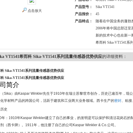
产品型号：
Sika VT1541
点击放大
产品报价：
45
产品特点：
随着在中国业务的蓬勃
2006年将中国总部迁
新的技术中心也在新一
希而科 Sika-VT15
ika VT1541希而科 Sika-VT1541系列流量传感器优势供应
的详细资料：
科 Sika-VT1541系列流量传感器优势供应
科 Sika-VT1541系列流量传感器优势供应
司简介
卡
（
Sika
）由
Kaspar Winkler
先生于
1910
年在瑞士苏黎世市创办，历史已逾百年，现公
业化学材料产品的跨国公司，活跃于建筑和工业两大业务领域。西卡生产的
密封
、粘接
展历史
0
年：
1910
年
Kaspar Winkler
建立了自己的事业，的发明是可以保护和清洁花岗石的
制剂（西卡牌）。
1911
年，他注册了自己的公司
Kaspar Winkler & Co.
公司。