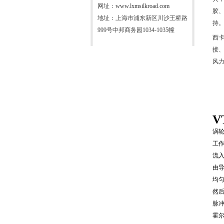
网址：
www.lxmsilkroad.com
胶
地址：上海市浦东新区川沙王桥路
持
999号中邦商务园1034-1035幢
西
接
风
V
涡
工
流
由
均
然
脉
霍