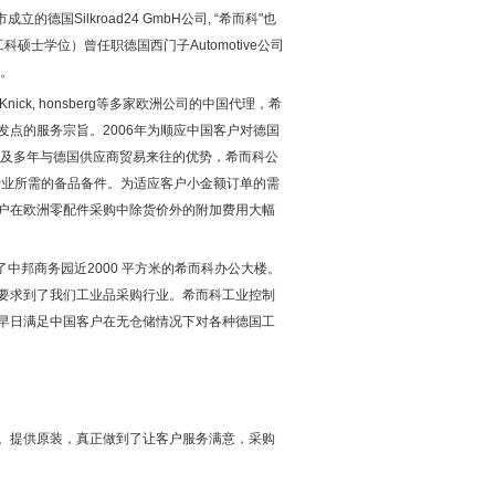
市成立的德国
Silkroad24 GmbH
公司
,
“希而科"也
工科硕士学位）曾任职德国西门子
Automotive
公司
秘。
 Knick, honsberg
等多家欧洲公司的中国代理，希
发点的服务宗旨。
2006
年为顺应中国客户对德国
国及多年与德国供应商贸易来往的优势，希而科公
行业所需的备品备件。为适应客户小金额订单的需
户在欧洲零配件采购中除货价外的附加费用大幅
了中邦商务园近
2000
平方米的希而科办公大楼。
要求到了我们工业品采购行业。希而科工业控制
早日满足中国客户在无仓储情况下对各种德国工
。提供
原装，真正做到了让客户服务满意，采购