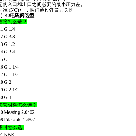
定的入口和出口之间必要的最小压力差。
标准
(NC) 中，阀门通过弹簧力关闭
3）40电磁阀选型
连接怎么选？
21
G 1/4
22
G 3/8
23
G 1/2
24
G 3/4
25
G 1
26
G 1 1/4
27
G 1 1/2
28
G 2
29
G 2 1/2
30
G 3
套管材料怎么选？
10
Messing 2.0402
08
Edelstahl 1 4581
密封怎么选
?
01
NBR