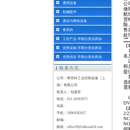
通用设备
公
做
机械配件
航
货
通信与网络设备
险
售
希而科
处
工控产品 早期分类别再加
二
（
优势采购 早期分类别再加
名
优势供应 早期分类别再加
和
联系方式
提
公司：希而科工业控制设备（上
选
海）有限公司
需
联系人：包惠军
电话：021-20363073
DV
传真：
（
手机：18964582627
2
N
邮编：
N
邮箱：office39@silkroad24.com
伺