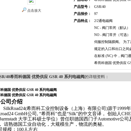
产品型号：
GSR/40
点击放大
产品报价：
97
产品特点：
2/2通电磁阀
NC - 阀门常闭（默认）
NO - 阀门常开（可选）
伺服控制隔膜阀。 为了
规定的入口和出口之间
在标准 (NC) 中，阀
希而科德国 优势供应 GS
SR/40希而科德国 优势供应 GSR 40 系列电磁阀
的详细资料：
科德国 优势供应 GSR 40 系列电磁阀
科德国 优势供应 GSR 40 系列电磁阀
.
公司介绍
SilkRoad24(希而科工业控制设备（上海）有限公司)源于1999年在
ilkroad24 GmbH公司, “希而科"也是“Silk"的中文音译， 创
Darmstadt 大学工科硕士学位）曾任职德国西门子Automotive公司
， 谙熟德国工业自动化，大规模生产，物流的奥秘。
司规模：
100人左右