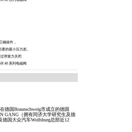
正确操作，
必要的最小压力差。
门通过弹簧力关闭
R 40 系列电磁阀
德国Braunschweig市成立的德国
始人CHEN GANG（拥有同济大学研究生及德
及德国大众汽车Wolfsburg总部近12