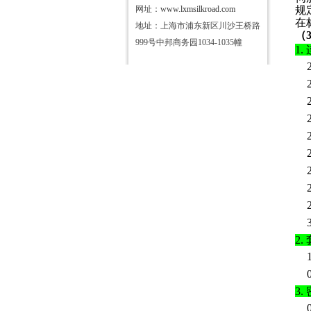
网址：
www.lxmsilkroad.com
规
在
地址：上海市浦东新区川沙王桥路
（
999号中邦商务园1034-1035幢
1.
2.
3.