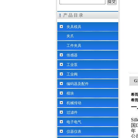
产品目录
希而科工业控制设备（上海）有限公司
夹具模具
夹爪
工件夹具
传感器
工业泵
工业阀
G
编码器及配件
模块
希而
希而
机械传动
一
过滤件
S
电子电气
国
年
仪器仪表
公