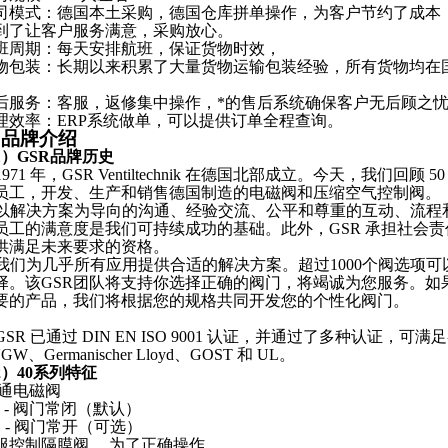
司模式：德国本土采购，德国仓库拼单操作，为客户节约了成本
到了让客户服务满意，采购放心。
班周期：每天安排航班，保证货物时效，
物包装：长期以来积累了大量货物运输包装经验，所有货物均在
。
后服务：客服，返修集中操作，*的售后系统确保客户无后顾之
理效率：
ERP系统做单，可以提供订单全程查询。
.
品牌介绍
1）
GSR
品牌历史
1971 年，GSR Ventiltechnik 在德国北部成立。今天，我们回顾
员工，开发、生产和销售德国制造的电磁阀和压缩空气控制阀。
以解决方案为导向的沟通、经验交流、公平和尊重的互动、流程
员工的满意度是我们可持续成功的基础。此外，
GSR 承担社
供满足未来要求的资格。
我们为几乎所有应用提供合适的解决方案。超过
1000个阀选项
择。该GSR团队将支持你选择正确的阀门，将竭诚为您服务。如
要的产品，我们将根据您的规格共同开发您的个性化阀门。
GSR 已通过 DIN EN ISO 9001 认证，并通过了多种认证，
GW、Germanischer Lloyd、GOST 和 UL。
2）
40系列
特征
/2通电磁阀
C - 阀门常闭（默认）
O - 阀门常开（可选）
服控制隔膜阀。
为了正确操作，