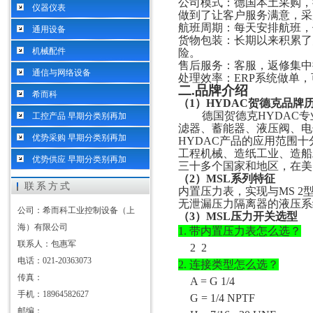
公司模式：德国本土采购，
仪器仪表
做到了让客户服务满意，采
航班周期：每天安排航班，
通用设备
货物包装：长期以来积累了
机械配件
险。
售后服务：客服，返修集中
通信与网络设备
处理效率：
ERP系统做单
二
.
品牌介绍
希而科
（
1）
HYDAC贺德克
品牌
德国贺德克
HYDAC
工控产品 早期分类别再加
滤器、蓄能器、液压阀、电
优势采购 早期分类别再加
HYDAC产品的应用范围
工程机械、造纸工业、造船
优势供应 早期分类别再加
三十多个国家和地区，在美
（2）
MSL系列
特征
联系方式
内置压力表，实现与
MS 
无泄漏压力隔离器的液压系
公司：希而科工业控制设备（上
（
3）MSL压力开关选型
海）有限公司
1.
带内置压力表怎么选？
联系人：包惠军
2 2
电话：021-20363073
2.
连接类型怎么选？
传真：
A = G 1/4
手机：18964582627
G = 1/4 NPTF
邮编：