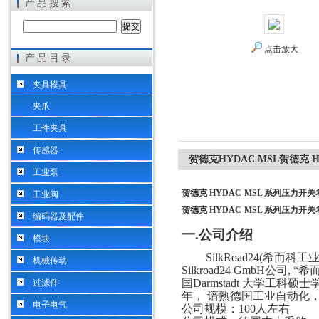
产品搜索
点击放大
产品目录
希而科工业控制设备（上海）有限公司
夹具模具
夹爪
工件夹具
传感器
贺德克HYDAC MSL贺德克 
工业泵
贺德克 HYDAC-MSL 系列压力开
工业阀
贺德克 HYDAC-MSL 系列压力开
编码器及配件
一
.
公司介绍
模块
SilkRoad24(希而
机械传动
Silkroad24 GmbH公
国Darmstadt 大学工科硕
过滤件
年， 谙熟德国工业自动化
电子电气
公司规模：
100人左右