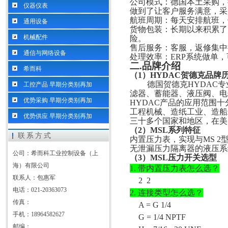
公司模式：德国本土采购，
仪器仪表
做到了让客户服务满意，采
航班周期：每天安排航班，
通用设备
货物包装：长期以来积累了
机械配件
险。
售后服务：客服，返修集中
通信与网络设备
处理效率：
ERP系统做单
二
.
品牌介绍
希而科
（
1）
HYDAC贺德克
品牌
德国贺德克
HYDAC
工控产品 早期分类别再加
滤器、蓄能器、液压阀、电
优势采购 早期分类别再加
HYDAC产品的应用范围
工程机械、造纸工业、造船
优势供应 早期分类别再加
三十多个国家和地区，在美
（2）
MSL系列
特征
联系方式
内置压力表，实现与
MS 
无泄漏压力隔离器的液压系
公司：希而科工业控制设备（上
（
3）MSL压力开关选型
海）有限公司
1.
带内置压力表怎么选？
联系人：包惠军
2 2
电话：021-20363073
2.
连接类型怎么选？
传真：
A = G 1/4
手机：18964582627
G = 1/4 NPTF
邮编：