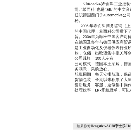
希而科工业控制
SilkRoad24(
司
“希而科"也是“
"的中文音
,
Silk
任职德国西门子
公司
Automotive
秘。
年希而科商务咨询（上
2005
的中国代理，希而科公司攒下
旨。
年为顺应中国客户对
2006
在德国及多年与德国供应商贸
是工业自动化及仪器仪表行业
购，仓储，出欧盟集中报关等
公司规模：
人左右
100
公司模式：德国本土采购，德
务满意，采购放心。
航班周期：每天安排航班，保
货物包装：长期以来积累了大
售后服务：客服，返修集中操作
处理效率：
系统做单，可以
ERP
如果你对
Hengstler-AC58亨士乐/