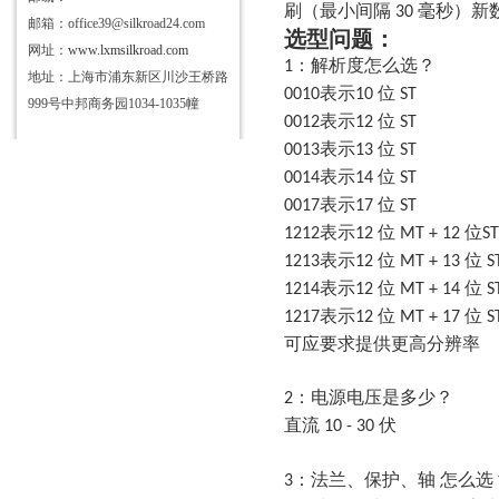
刷（最小间隔
毫秒）新
30
邮箱：office39@silkroad24.com
选型问题：
网址：
www.lxmsilkroad.com
：解析度怎么选？
1
地址：上海市浦东新区川沙王桥路
表示
位
0010
10
ST
999号中邦商务园1034-1035幢
表示
位
0012
12
ST
表示
位
0013
13
ST
表示
位
0014
14
ST
表示
位
0017
17
ST
表示
位
位
1212
12
MT + 12
ST
表示
位
位
1213
12
MT + 13
S
表示
位
位
1214
12
MT + 14
S
表示
位
位
1217
12
MT + 17
S
可应要求提供更高分辨率
：电源电压是多少？
2
直流
伏
10 - 30
：法兰、保护、轴 怎么选
3