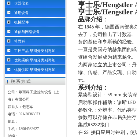
亨士乐/Hengstl
仪器仪表
亨士乐/Hengstl
通用设备
品牌介绍
：
机械配件
在
年，德国西南部奥
1846
通信与网络设备
去了，公司推出了计数器、
希而科
务的基础和亨斯勒的经验
一直是美国丹纳赫集团的
工控产品 早期分类别再加
资组合发展成为越来越化、
优势采购 早期分类别再加
为两家独立的上市公司：
优势供应 早期分类别再加
输、传感、产品实现、自
元。
联系方式
系列介绍：
公司：希而科工业控制设备（上
紧凑型设计：
安装
59 mm
海）有限公司
启动和操作辅助：诊断
LED
联系人：包惠军
参数化：分辨率、代码类型
电话：021-20363073
参数可以存储在非易失性存
传真：
集成
接口
RS232
手机：18964582627
在
接口应用时钟刷，使
SSI
邮编：