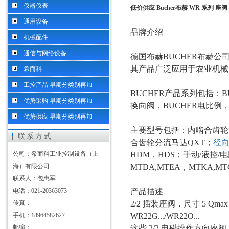
仪器仪表
低价供应 Bucher布赫 WR 系列 座
通用设备
品牌介绍
机械配件
通信与网络设备
德国布赫
BUCHER布赫
其产品广泛应用于农业机械
希而科
工控产品 早期分类别再加
BUCHER产品系列包括：B
优势采购 早期分类别再加
换向阀，BUCHER电比例，
优势供应 早期分类别再加
主要型号包括：内啮合齿轮
联系方式
合齿轮分流马达QXT；
径
公司：希而科工业控制设备（上
HDM，HDS；手动/液控/
海）有限公司
MTDA,MTEA，MTKA,
联系人：包惠军
电话：021-20363073
产品描述
传真：
2/2 插装座阀，尺寸 5 Qmax
手机：18964582627
WR22G.../WR22O...
邮编：
这些
2/2 电磁操作方向座阀，