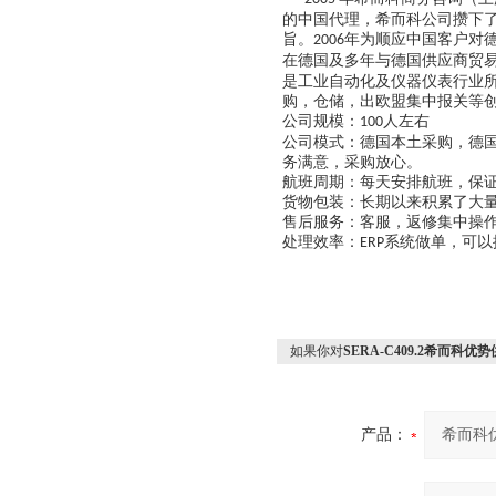
的中国代理，希而科公司攒下
旨。
年为顺应中国客户对
2006
在德国及多年与德国供应商贸
是工业自动化及仪器仪表行业
购，仓储，出欧盟集中报关等
公司规模：
人左右
100
公司模式：德国本土采购，德
务满意，采购放心。
航班周期：每天安排航班，保
货物包装：长期以来积累了大
售后服务：客服，返修集中操作
处理效率：
系统做单，可以
ERP
如果你对
SERA-C409.2希而科优势
产品：