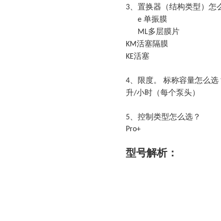
、置换器（结构类型）怎
3
单振膜
e
多层膜片
ML
活塞隔膜
KM
活塞
KE
、限度。 标称容量怎么选
4
升
小时（每个泵头）
/
、控制类型怎么选？
5
Pro+
型号解析
：