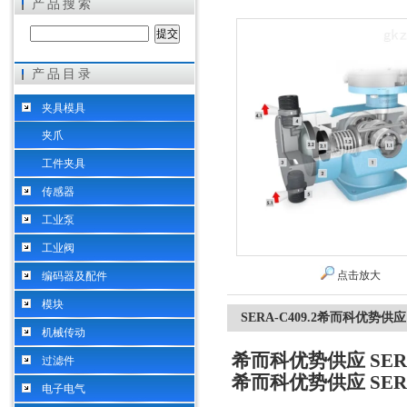
产品搜索
产品目录
希而科工业控制设备（上海）有限公司
夹具模具
夹爪
工件夹具
传感器
工业泵
工业阀
点击放大
编码器及配件
模块
SERA-C409.2希而科优势供应 
机械传动
希而科优势供应 SERA
过滤件
希而科优势供应 SERA
电子电气