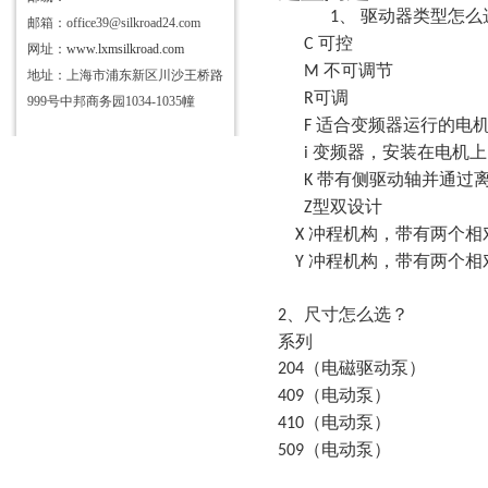
驱动器类型怎么
1、
邮箱：office39@silkroad24.com
可控
C
网址：
www.lxmsilkroad.com
不可调节
M
地址：上海市浦东新区川沙王桥路
可调
R
999号中邦商务园1034-1035幢
适合变频器运行的电
F
变频器，安装在电机上
i
带有侧驱动轴并通过
K
型双设计
Z
冲程机构，带有两个相
X
冲程机构，带有两个相
Y
、尺寸怎么选？
2
系列
（电磁驱动泵）
204
（电动泵）
409
（电动泵）
410
（电动泵）
509