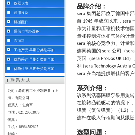
仪器仪表
品牌介绍：
通用设备
集团总部位于德国中部
sera
自
年成立以来，
1945
sera
机械配件
作为计量和压缩机技术德国
通信与网络设备
量和控制液体和气体的计量
希而科
的核心竞争力、计量
sera
工控产品 早期分类别再加
连同德国的
公司（
sera
ser
英国（
）
sera ProDos UK Ltd
优势采购 早期分类别再加
利
(sera Technology Austria
优势供应 早期分类别再加
在当地提供最佳的客户
sera
联系方式
系列介绍：
公司：希而科工业控制设备（上
该系列活塞隔膜泵采用旋转
海）有限公司
在旋转凸轮驱动的情况下，
联系人：包惠军
弹簧（复位弹簧）（
）
1.2
电话：021-20363073
连杆在吸入行程期间从跟随
传真：
手机：18964582627
选型问题：
邮编：