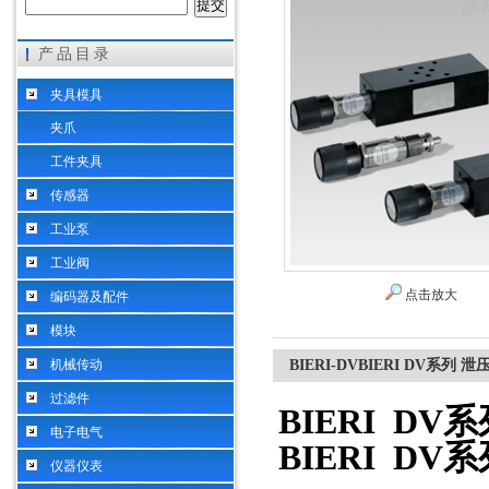
产品目录
希而科工业控制设备（上海）有限公司
夹具模具
夹爪
工件夹具
传感器
工业泵
工业阀
点击放大
编码器及配件
模块
机械传动
BIERI-DVBIERI DV系列
过滤件
BIERI D
电子电气
BIERI D
仪器仪表