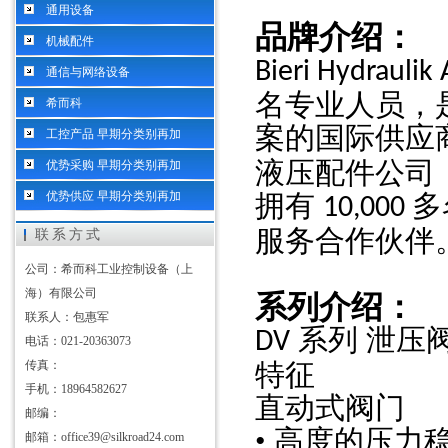
通用设备
品牌介绍：
机械配件
Bieri Hydraulik
通信与网络设备
名专业人员，
希而科
案的国际供应
工控产品 早期分类别再加
液压配件公司
优势采购 早期分类别再加
优势供应 早期分类别再加
拥有
多
10,000
服务合作伙伴
联系方式
公司：希而科工业控制设备（上
海）有限公司
系列介绍：
联系人：包惠军
系列
泄压
DV
电话：021-20363073
传真：
特征
手机：18964582627
直动式阀门
邮编：
• 高度的压力
邮箱：office39@silkroad24.com