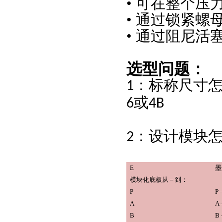
• 可在整个压
• 通过锁紧螺
• 通过阻尼
选型问题：
：标称尺寸
1
或
6
4B
：设计模块
2
E
墨
模块化底板从
– 到：
P
P 
A
A 
B
B 