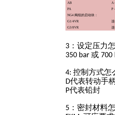
AB
A 
PA
P 
NG4 阀组的启动块：
G1/4VR
连
G3/8VR
连
：设定压力
3
或
350 bar
700 
控制方式怎
4:
代表转动手
D
代表铅封
P
：密封材料
5