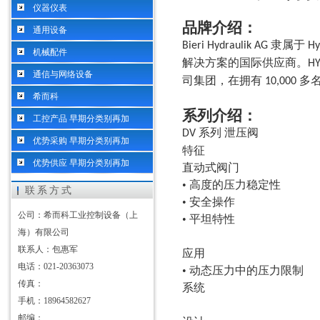
仪器仪表
品牌介绍：
通用设备
隶属于
Bieri Hydraulik AG
H
机械配件
解决方案的国际供应商。
H
通信与网络设备
司集团，在拥有
多
10,000
希而科
系列介绍：
工控产品 早期分类别再加
系列
泄压阀
DV
优势采购 早期分类别再加
特征
优势供应 早期分类别再加
直动式阀门
• 高度的压力稳定性
联系方式
• 安全操作
公司：希而科工业控制设备（上
• 平坦特性
海）有限公司
联系人：包惠军
应用
电话：021-20363073
• 动态压力中的压力限制
传真：
系统
手机：18964582627
邮编：