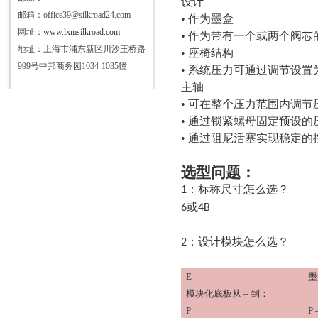
设计
邮箱：office39@silkroad24.com
• 作为墨盒
网址：
www.lxmsilkroad.com
• 作为带有一个或两个阀芯
地址：上海市浦东新区川沙王桥路
• 座椅结构
999号中邦商务园1034-1035幢
• 系统压力可通过调节设置
主轴
• 可在整个压力范围内调节
• 通过锁紧螺母固定预设的
• 通过阻尼活塞实现稳定的
选型问题：
：标称尺寸怎么选？
1
或
6
4B
：设计模块怎么选？
2
E
墨
模块化底板从
– 到：
P
P 