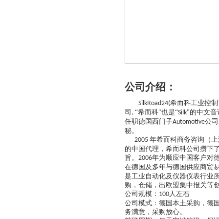
公司介绍：
希而科工业控制
SilkRoad24(
司
“希而科"也是“
"的中文音
,
Silk
任职德国西门子
公司
Automotive
秘。
年希而科商务咨询（上
2005
的中国代理，希而科公司攒下
旨。
年为顺应中国客户对
2006
在德国及多年与德国供应商贸
是工业自动化及仪器仪表行业
购，仓储，出欧盟集中报关等
公司规模：
人左右
100
公司模式：德国本土采购，德
务满意，采购放心。