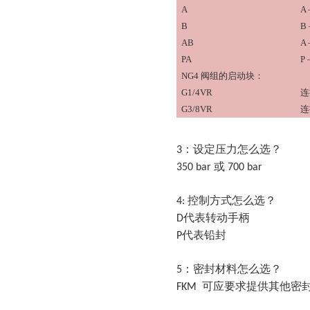
A
A 
B
B 
AB
A 
PA
P 
NG4 阀组的启动块：
G1/4VR
连
G3/8VR
连
：设定压力怎么选？
3
或
350 bar
700 bar
控制方式怎么选？
4:
代表转动手柄
D
代表铅封
P
：密封材料怎么选？
5
可应要求提供其他密
FKM