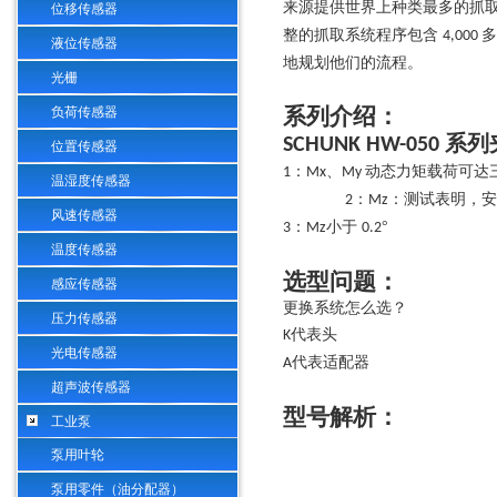
来源提供世界上种类最多的抓
位移传感器
整的抓取系统程序包含
多
4,000
液位传感器
地规划他们的流程。
光栅
系列介绍：
负荷传感器
系列
SCHUNK HW-050
位置传感器
：
、
动态力矩载荷可达
1
Mx
My
温湿度传感器
：
：测试表明，安
2
Mz
风速传感器
：
小于
°
3
Mz
0.2
温度传感器
选型问题：
感应传感器
更换系统怎么选？
压力传感器
代表头
K
光电传感器
代表适配器
A
超声波传感器
型号解析
：
工业泵
泵用叶轮
泵用零件（油分配器）