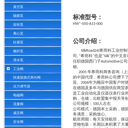
真空泵
隔膜泵
标准型号：
HW*-050-A15-000
齿轮泵
离心泵
公司介绍：
柱塞泵
希而科工业控制
SilkRoad24(
螺杆泵
司
“希而科"也是“
"的中文音
,
Silk
潜水泵
任职德国西门子
公司
Automotive
秘。
工业阀
年希而科商务咨询（上
2005
的中国代理，希而科公司攒下
快速拔插式单向阀
旨。
年为顺应中国客户对
2006
压力调节器
在德国及多年与德国供应商贸
是工业自动化及仪器仪表行业
电磁阀
购，仓储，出欧盟集中报关等
公司规模：
人左右
100
流量阀
公司模式：德国本土采购，德
减压阀
务满意，采购放心。
航班周期：每天安排航班，保
安全阀
货物包装：长期以来积累了大