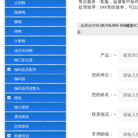
售后服务：客服，返修集中操作
止回阀
处理效率：
系统做单，可以
ERP
隔膜阀
蝶阀
如果你对
SCHUNK/HW-050雄克
球阀
系：
计量阀
油压传动阀
产品：
阀门定位器
编码器及配件
您的单位：
编码器
编码器用读数头
您的姓名：
模块
接口模块
联系电话：
通讯模块
总线模块
常用邮箱：
机械传动