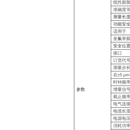
线性膨
准确度
测量长
功能安
适用于
全氟辛
安全位
接口
订货代
测量步
±5 µm
在
时钟频
参数
增量信
截止频
电气连
电缆长
电源电
消耗功