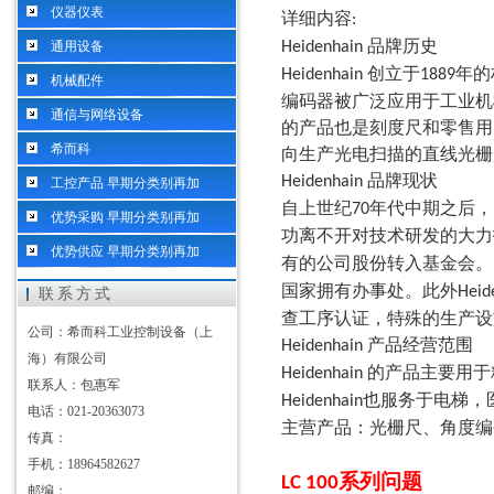
仪器仪表
详细内容
:
品牌历史
通用设备
Heidenhain
创立于
年的
Heidenhain
1889
机械配件
编码器被广泛应用于工业机
通信与网络设备
的产品也是刻度尺和零售用
希而科
向生产光电扫描的直线光栅
品牌现状
Heidenhain
工控产品 早期分类别再加
自上世纪
年代中期之后，
70
优势采购 早期分类别再加
功离不开对技术研发的大力
优势供应 早期分类别再加
有的公司股份转入基金会。
国家拥有办事处。此外
Heid
联系方式
查工序认证，特殊的生产设
公司：希而科工业控制设备（上
产品经营范围
Heidenhain
海）有限公司
的产品主要用于
Heidenhain
联系人：包惠军
也服务于电梯，
Heidenhain
电话：021-20363073
主营产品：光栅尺、角度编
传真：
手机：18964582627
系列问题
LC 100
邮编：