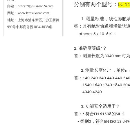
分别有两个型号：
LC 1
邮箱：office39@silkroad24.com
网址：
www.lxmsilkroad.com
测量标准，
线性膨胀
1.
地址：上海市浦东新区川沙王桥路
答：具有绝对轨道和增量轨
999号中邦商务园1034-1035幢
α
therm
8 x 10
–
6 K
–
1
准确度等级
？
2.
*
答：测量长度为
时为
3040 mm
测量长度
，单位
2.
ML *
m
答：
140
240
340
440
440
54
1540 1640 1740 1840 204
4040 4240
功能安全适用于？
3.
答：
• 符合
的
EN 61508
SIL-2
• 类别
，符合
3
EN ISO 13 849