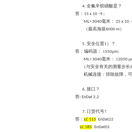
全氟辛烷磺酸是？
4.
答：
15 x 10 –9 ;
毫米：
ML> 3040
25 x 10
（最高海拔
）
6000 m
安全位置
）？
5.
1
答：编码器：
±
μ
550
m;
毫米：
±
ML> 3040
2050 
（与安全有关的测量步长
机械连接：排除故障，
接口？
6.
答
:
EnDat 2.2
订货代号
7.
?
答：
LC 115
EnDat22
LC 185
EnDat02