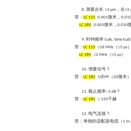
测量步长
±
，在±
8.
3 µm
5
答：
微米，
LC 115
0.001
0.01
微米，
LC 185
0.005
0.010
时钟频率
9.
(calc. time tcal)
答：
≤
（≤
LC 115
16 MHz
5 µs
≤
（≤
）
LC 185
2 MHz
5 µs
增量信号？
10.
答：
伏
（
微米
LC 185
1
PP
20
截止频率
–
？
11.
3 dB
答：
≥
千赫
LC 185
150
电气连接？
12.
答：单独的适配器电缆（
1 m 