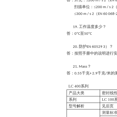
答：外壳：
≤
（
200 m / s 2
EN 
扫描单位：
≤
200 m / s 2
≤
（
300 m / s 2
EN 60 068-
工作温度多少？
19.
答：
°
至
°
0
C
50
C
防护
）？
20.
EN 60529 3
答：按照手册中的说明进行
？
21.
Mass
答：
千克
千克
米的
0.55
+ 2.9
/
LC 400系列
产品大类
密封线
系列
LC 100
型号解析
见后页
测量标