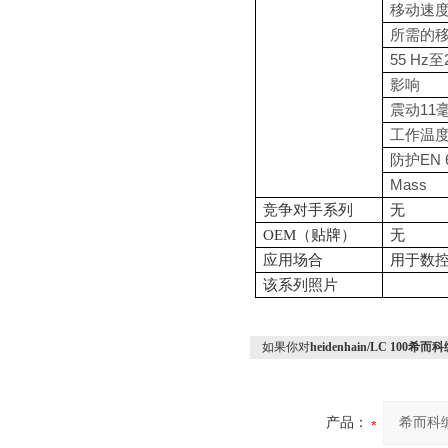
移动速
所需的
55 Hz
至
影响
11
震动
工作温
EN 
防护
Mass
竞争对手系列
无
OEM（贴牌）
无
应用场合
用于数
该系列照片
如果你对
heidenhain/LC 100希
产品：