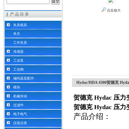
点击放大
产品目录
希而科工业控制设备（上海）有限公司
夹具模具
夹爪
工件夹具
传感器
工业泵
工业阀
编码器及配件
Hydac/HDA 4300贺德克 Hy
模块
贺德克 Hydac 压力
机械传动
过滤件
贺德克 Hydac 压力
电子电气
产品介绍：
仪器仪表