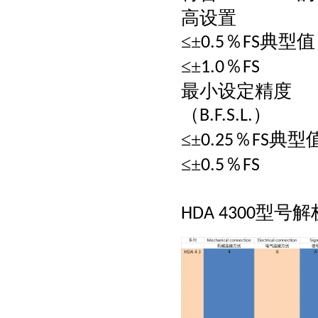
高设置
≤±
％
典型值
0.5
FS
≤±
％
1.0
FS
最小设定精度
（
）
B.F.S.L.
≤±
％
典型
0.25
FS
≤±
％
0.5
FS
型号解
HDA 4300