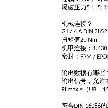
爆破压力
；
5
5; 1
机械连接？
G1 / 4 A DIN 3852
扭矩值
20 Nm
机甲连接：
1.430
密封：
FPM / EP
输出数据有哪些
输出信号，允许
（
–
RLmax =
UB
1
符合
的
DIN 16086