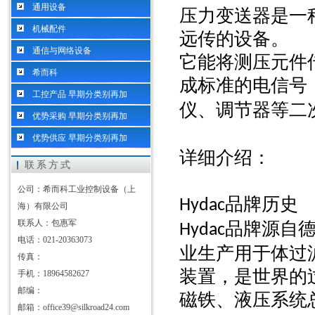
通用设备
压力变送器是一
机械配件
远传的设备。
通信与网络设备
它能将测压元件
希而科
成标准的电信号
工控产品 早期分类别再加
仪、调节器等二
优势采购 早期分类别再加
优势供应 早期分类别再加
详细介绍：
联系方式
公司：希而科工业控制设备（上
品牌历史
Hydac
海）有限公司
联系人：包惠军
品牌源自
Hydac
电话：021-20363073
业生产用于体过
传真：
装置，是世界的
手机：18964582627
邮编：
磁铁、液压系统
邮箱：office39@silkroad24.com