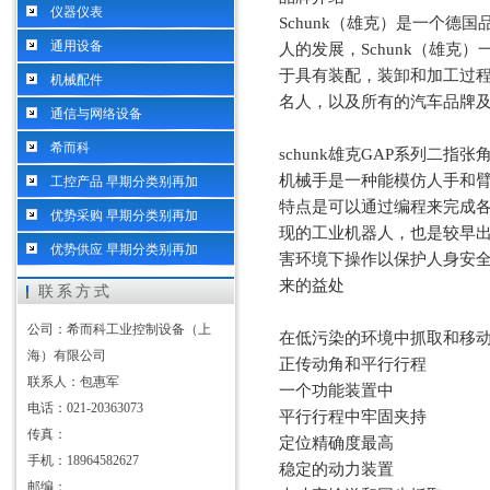
仪器仪表
Schunk（雄克）是一个德
通用设备
人的发展，Schunk（雄克
于具有装配，装卸和加工过
机械配件
名人，以及所有的汽车品牌
通信与网络设备
希而科
schunk雄克GAP系列二指
机械手是一种能模仿人手和
工控产品 早期分类别再加
特点是可以通过编程来完成
优势采购 早期分类别再加
现的工业机器人，也是较早
优势供应 早期分类别再加
害环境下操作以保护人身安
来的益处
联系方式
公司：希而科工业控制设备（上
在低污染的环境中抓取和移
海）有限公司
正传动角和平行行程
联系人：包惠军
一个功能装置中
电话：021-20363073
平行行程中牢固夹持
传真：
定位精确度最高
手机：18964582627
稳定的动力装置
邮编：