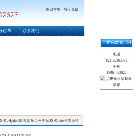
·
返回首页
·
加入收藏
线订单
|
联系我们
电话
021-20363073
手机
18964582627
DS 410Hydac/贺德克 压力开关 EDS 410系列 希而科
EDS 410系列 希而科