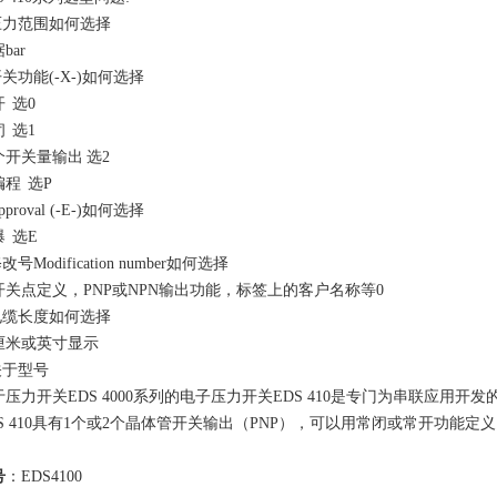
.压力范围如何选择
据
bar
开关功能(-X-)如何选择
开
选
0
闭
选
1
个开关量输出
选
2
编程
选
P
pproval (-E-)如何选择
爆
选
E
修改号Modification number如何选择
开关点定义，
PNP或NPN输出功能，标签上的客户名称等0
.电缆长度如何选择
厘米或英寸显示
关于型号
于压力开关
EDS 4000系列的电子压力开关EDS 410是专门为串联应用开发
DS 410具有1个或2个晶体管开关输出（PNP），可以用常闭或常开功能定
号
：
EDS4100