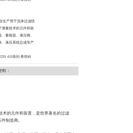
是专业生产用于流体过滤技
子测量技术的元件和装
器、蓄能器、液压阀、
铁、液压系统总成等产
EDS 410系列 希而科
资料：
量技术的元件和装置，是世界著名的过滤
压件制造商。