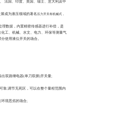
国、 法国、印度、英国、瑞士、意大利及中
并发展成为液压领域的著名
压力开关有机械式，
并处理数据，内置精密传感器进行补偿，是
在化工、机械、水文、电力、环保等测量气
部分使用液位开关的场合。
出双路继电器(单刀双掷)开关量;
可靠;调节无死区，可以在整个量程范围内
在环境恶劣的场合;