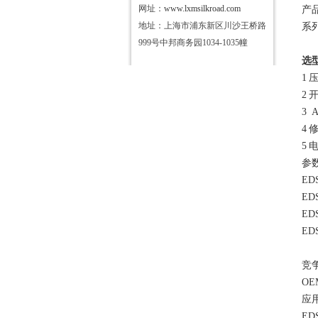
网址：
www.lxmsilkroad.com
产
地址：上海市浦东新区川沙王桥路
系
999号中邦商务园1034-1035幢
选
1
2
3
A
4
5
参
ED
ED
ED
ED
竞
O
应
ED