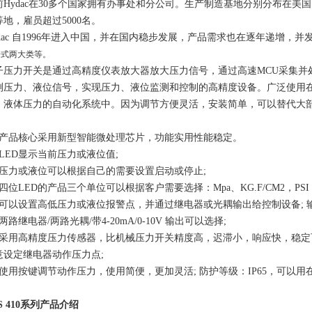
前
Hydac在30多个国家拥有办事处和分公司。生产制造基地分别分布在美
等地，雇员超过5000名。
ydac 自1996年进入中国，并在国内稳步发展，产品需求也在逐年递增，
子式两大类等。
子压力开关是通过高精度仪表放大器放大压力信号，通过高速
MCU采集
测压力、液位信号，实现压力、液位监测和控制的高精度设备。广泛使用
、液体压力的自动化系统中。因为调节方便灵活，安装简单，可以替代大
、产品核心采用新型智能微处理芯片，功能实用性能稳定。
、LED显示当前压力或液位值;
、压力或液位可以根据自己的需要设置启动或停止;
四位LED的产品三个单位可以根据客户需要选择：Mpa、KG.F/CM2，PSI
、可以设置高低压力或液位报警点，并通过继电器或光耦输出给控制设备; 输
两路继电器/两路光耦/带4-20mA/0-10V 输出可以选择;
、采用高精度压力传感器，比机械压力开关精度高，迟滞小，响应快，稳定
意设定继电器动作压力点;
、使用按键调节动作压力，使用简便，更加灵活; 防护等级：IP65，可以用
S 410系列产品介绍