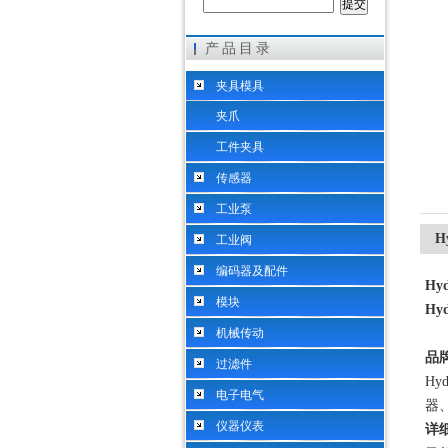
产品目录
希而科工业控制设备（上海）有限公司
夹具模具
夹爪
工件夹具
传感器
工业泵
H
工业阀
编码器及配件
Hy
模块
Hy
机械传动
品
过滤件
H
电子电气
器
仪器仪表
详