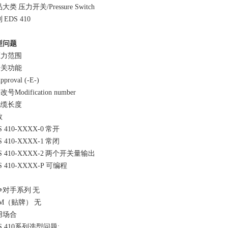
品大类
压力开关
/Pressure Switch
列
EDS 410
型问题
压力范围
开关功能
pproval (-E-)
修改号
Modification number
电缆长度
数
S 410-XXXX-0
常开
S 410-XXXX-1
常闭
S 410-XXXX-2
两个开关量输出
S 410-XXXX-P
可编程
争对手系列
无
EM（贴牌）
无
用场合
S 410系列选型问题: