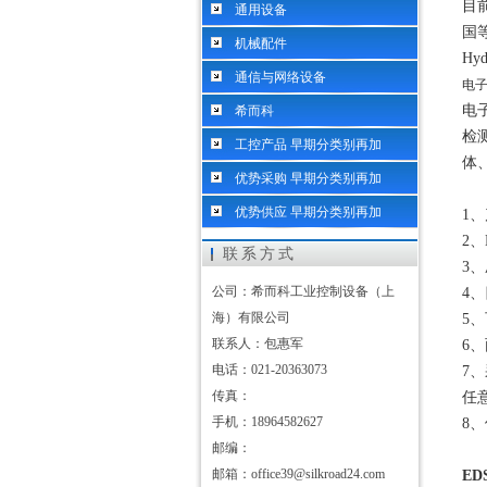
目
通用设备
国
机械配件
H
通信与网络设备
电
电
希而科
检
工控产品 早期分类别再加
体
优势采购 早期分类别再加
优势供应 早期分类别再加
1
2
联系方式
3
公司：希而科工业控制设备（上
4、
海）有限公司
5
联系人：包惠军
6、
电话：021-20363073
7
传真：
任
手机：18964582627
8
邮编：
邮箱：office39@silkroad24.com
ED