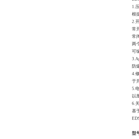
1
根
2.
常
常
两
可
3.A
防
4.
于
5
以
6.
基
E
型