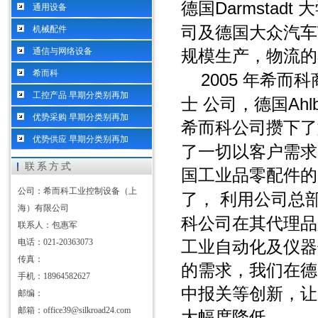
Darmstadt
德国
大
通用设备
司及德国大众汽车
机械配件
通信与网络设备
规模生产，物流的
希而科
2005
年希而科
工控产品 早期分类别再加
Ahl
士
公司，德国
优势采购 早期分类别再加
希而科公司攒下了
优势供应 早期分类别再加
了一切以客户需求
联系方式
国工业品零配件的
公司：希而科工业控制设备（上
了，
利用公司总
海）有限公司
科公司在其代理品
联系人：包惠军
电话：021-20363073
工业自动化及仪器
传真：
的需求，我们在德
手机：18964582627
中报关等创新，让
邮编：
邮箱：office39@silkroad24.com
大幅度降低。