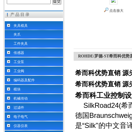
点击放大
产品目录
希而科工业控制设备（上海）有限公司
夹具模具
夹爪
工件夹具
传感器
ROHDE/罗德-ST希而科优势
工业泵
工业阀
希而科优势直销 源头
编码器及配件
希而科优势直销 源头
模块
希而科工业控制设
机械传动
SilkRoad24(
希
过滤件
Braunschwei
德国
电子电气
“Silk"
是
的中文音
仪器仪表