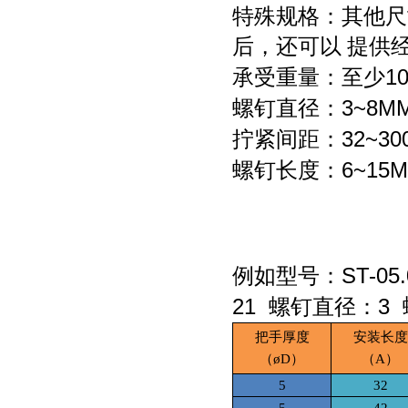
特殊规格：其他尺
后，还可以 提供
1
承受重量：至少
3~8M
螺钉直径：
32~3
拧紧间距：
6~15
螺钉长度：
ST-05.
例如型号：
21
3
螺钉直径：
把手厚度
安装长度
（
øD）
（
A）
5
32