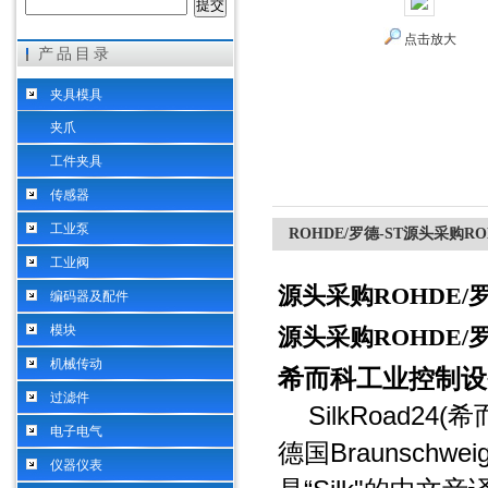
点击放大
产品目录
希而科工业控制设备（上海）有限公司
夹具模具
夹爪
工件夹具
传感器
工业泵
ROHDE/罗德-ST源头采购R
工业阀
源头采购ROHDE/
编码器及配件
模块
源头采购ROHDE/
机械传动
希而科工业控制设
过滤件
SilkRoad24(
希
电子电气
Braunschwei
德国
仪器仪表