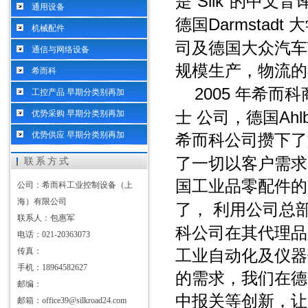
“Silk"
是
的中文音
通用设备
Darmstadt
德国
大
机械配件
司及德国大众汽车
通信与网络设备
规模生产，物流的
希而科
2005
年希而科
工控产品 早期分类别再加
Ahl
优势采购 早期分类别再加
士
公司，德国
优势供应 早期分类别再加
希而科公司攒下了
了一切以客户需求
联系方式
国工业品零配件的
公司：希而科工业控制设备（上
海）有限公司
了，
利用公司总
联系人：包惠军
科公司在其代理品
电话：021-20363073
传真：
工业自动化及仪器
手机：18964582627
的需求，我们在德
邮编：
中报关等创新，让
邮箱：office39@silkroad24.com