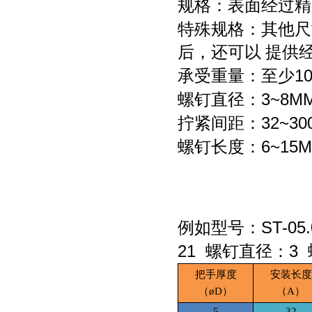
规格：表面经过精
特殊规格：其他尺
后，还可以 提供
1
承受重量：至少
3~8M
螺钉直径：
32~3
拧紧间距：
6~15
螺钉长度：
ST-05.
例如型号：
21
3
螺钉直径：
把手厚度
安装长度
（
øD）
（
A）
5
32