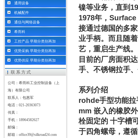
通用设备
1
镍等业务，直到
机械配件
1978
Surface
年，
通信与网络设备
接通过德国的多家
希而科
业手柄。而且随着
工控产品 早期分类别再加
艺，重启生产线。
优势采购 早期分类别再加
目前的厂房面积达
优势供应 早期分类别再加
手、不锈钢拉手、
联系方式
公司：希而科工业控制设备（上
系列介绍
海）有限公司
联系人：包惠军
rohde
手型功能拉
电话：021-20363073
mm
嵌入的橡胶外
传真：
栓固定的 十字槽
手机：18964582627
邮编：
于四角螺母，遵
邮箱：office39@silkroad24.com