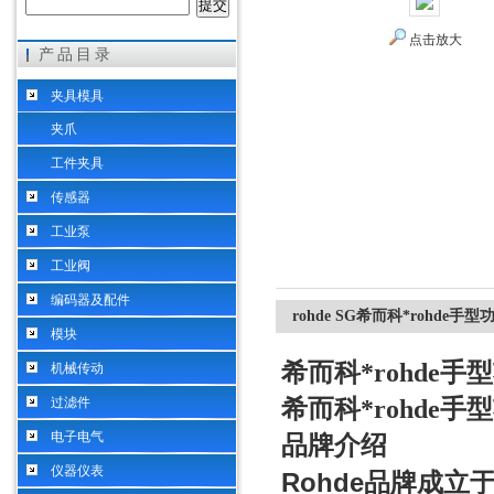
点击放大
产品目录
希而科工业控制设备（上海）有限公司
夹具模具
夹爪
工件夹具
传感器
工业泵
工业阀
编码器及配件
rohde SG希而科*rohde手
模块
希而科*rohde
机械传动
过滤件
希而科*rohde
电子电气
品牌介绍
仪器仪表
Rohde
品牌成立