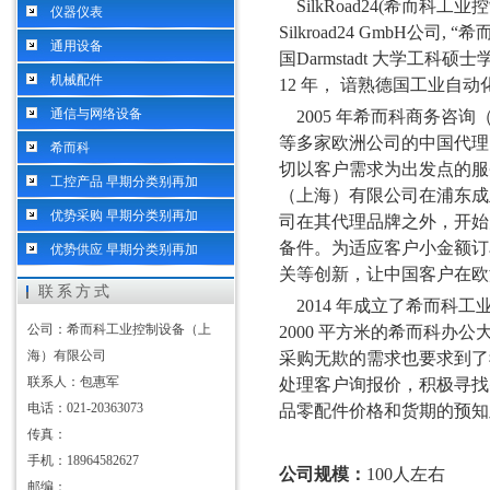
SilkRoad24(希而科工
仪器仪表
Silkroad24 GmbH公
通用设备
国Darmstadt 大学工科硕
机械配件
12 年， 谙熟德国工业自
通信与网络设备
2005 年希而科商务咨询（上海
等多家欧洲公司的中国代理
希而科
切以客户需求为出发点的服
工控产品 早期分类别再加
（上海）有限公司在浦东成
优势采购 早期分类别再加
司在其代理品牌之外，开始
备件。为适应客户小金额订
优势供应 早期分类别再加
关等创新，让中国客户在欧
联系方式
2014 年成立了希而科
公司：希而科工业控制设备（上
2000 平方米的希而科
海）有限公司
采购无欺的需求也要求到了
联系人：包惠军
处理客户询报价，积极寻找
电话：021-20363073
品零配件价格和货期的预知
传真：
手机：18964582627
公司规模：
100人左右
邮编：