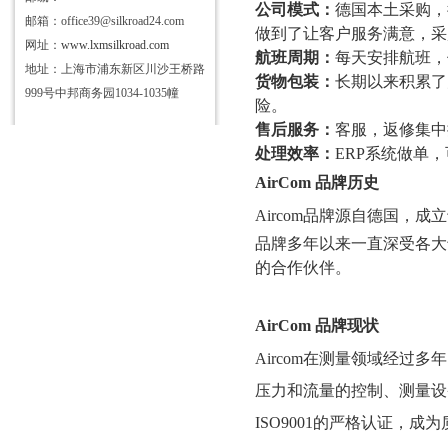
公司模式：
德国本土采购，
邮箱：office39@silkroad24.com
做到了让客户服务满意，采
网址：
www.lxmsilkroad.com
航班周期：
每天安排航班，
地址：上海市浦东新区川沙王桥路
货物包装：
长期以来积累了
999号中邦商务园1034-1035幢
险。
售后服务：
客服，返修集中
处理效率：
ERP系统做单
AirCom
品牌历史
Aircom
品牌源自德国，成立
品牌多年以来一直深受各大
的合作伙伴。
AirCom
品牌现状
Aircom
在测量领域经过多年
压力和流量的控制、测量设
ISO9001
的严格认证，成为