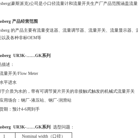
onsberg(豪斯派克)公司是小口径流量计和流量开关生产厂产品范围涵盖
nsberg
产品经营范围
sberg
的产品主要有流量变送器、流量调节器、流量开关、流量显示器、
关以及各种非标
OEM等
sberg
UR3K-……GK
系列
品描述：
流量开关/Flow Meter
、水平进水
用于介质为水的，带有可调节簧片开关的非接触式触发的机械式流量开关
、应用场合：钢厂-液压站、钢厂-润滑站
、货期：预计4-6周到手
sberg
UR3K-……GK
系列
选型问题：
1
Nominal width（口径）