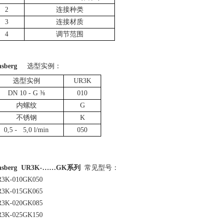
2
连接种类
3
连接材质
4
调节范围
nsberg
选型实例
：
选型实例
UR3K
DN 10 - G
⅜
010
内螺纹
G
不锈钢
K
0,5 - 5,0 l/min
050
nsberg
UR3K-……GK
系列
常见
型号：
3K-010GK050
3K-015GK065
3K-020GK085
3K-025GK150