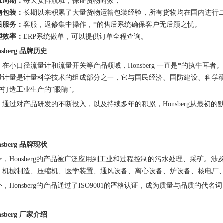
班周期：
每天安排航班，保证货物时效，
物包装：
长期以来积累了大量货物运输包装经验，所有货物均在国内进行
后服务：
客服，返修集中操作，*的售后系统确保客户无后顾之忧。
理效率：
ERP系统做单，可以提供订单全程查询。
nsberg
品牌历史
在小口径流量计和流量开关等产品领域，
Honsberg 一直是*的执
量计量是计量科学技术的组成部分之一，它与国民经济、国防建设、科学研究有
户打造工业生产的“眼睛"。
通过对产品研发的不断投入，以及持续多年的积累，
Honsberg从最初
nsberg 品牌现状
今，
Honsberg的产品被广泛应用到工业和过程控制的污水处理、采矿。
、机械制造、压缩机、医学装置、通风设备、离心设备、炉设备、核电厂
外，
Honsberg的产品通过了ISO9001的严格认证，成为质量与品质的代名
nsberg
厂家
介绍