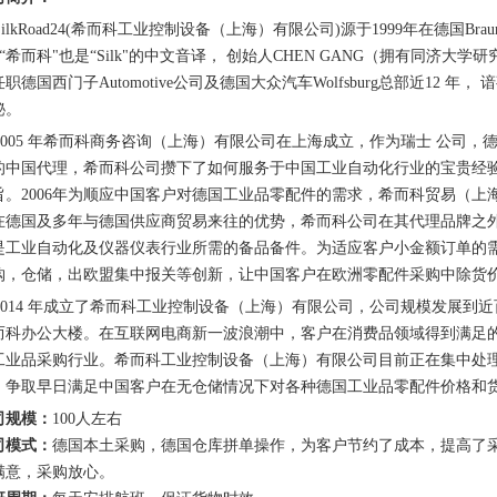
lkRoad24(希而科工业控制设备（上海）有限公司)源于1999年在德国Braunsch
 “希而科"也是“Silk"的中文音译， 创始人CHEN GANG（拥有同济大学研
职德国西门子Automotive公司及德国大众汽车Wolfsburg总部近12
秘。
05 年希而科商务咨询（上海）有限公司在上海成立，作为瑞士 公司，德国Ahlbor
的中国代理，希而科公司攒下了如何服务于中国工业自动化行业的宝贵经
旨。2006年为顺应中国客户对德国工业品零配件的需求，希而科贸易（上
在德国及多年与德国供应商贸易来往的优势，希而科公司在其代理品牌之外
是工业自动化及仪器仪表行业所需的备品备件。为适应客户小金额订单的
购，仓储，出欧盟集中报关等创新，让中国客户在欧洲零配件采购中除货
014 年成立了希而科工业控制设备（上海）有限公司，公司规模发展到近百
而科办公大楼。在互联网电商新一波浪潮中，客户在消费品领域得到满足
工业品采购行业。希而科工业控制设备（上海）有限公司目前正在集中处
，争取早日满足中国客户在无仓储情况下对各种德国工业品零配件价格和
司规模：
100人左右
司模式：
德国本土采购，德国仓库拼单操作，为客户节约了成本，提高了
满意，采购放心。