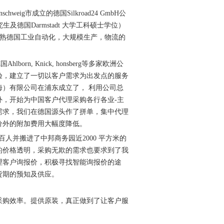
weig市成立的德国Silkroad24 GmbH公
究生及德国Darmstadt 大学工科硕士学位）
 年， 谙熟德国工业自动化，大规模生产，物流的
n, Knick, honsberg等多家欧洲公
验，建立了一切以客户需求为出发点的服务
海）有限公司在浦东成立了， 利用公司总
，开始为中国客户代理采购各行各业-主
需求，我们在德国源头作了拼单，集中代理
价外的附加费用大幅度降低。
人并搬进了中邦商务园近2000 平方米的
的价格透明，采购无欺的需求也要求到了我
理客户询报价，积极寻找智能询报价的途
货期的预知及供应。
采购效率。提供
原装，真正做到了让客户服