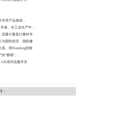
开关等产品领域，
的执牛耳者。在工业生产中，
，流量计量是计量科学
它与国民经济、国防建
。而Honsberg则致
的“眼睛"。
3K-..GK系列流量开关
料：