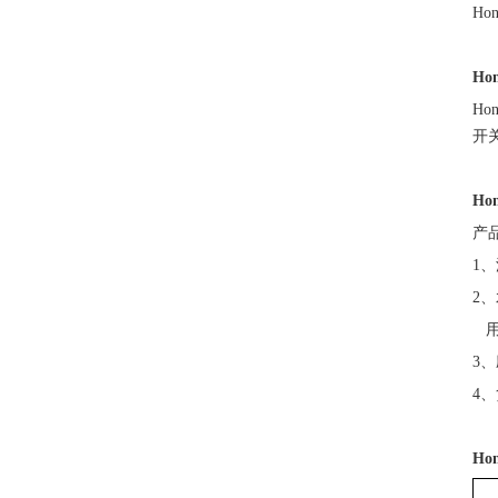
H
Ho
Hon
开
Hon
产
1、
2
3
4
Hon