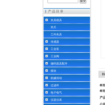
产品目录
希而科工业控制设备（上海）有限公司
夹具模具
夹爪
工件夹具
传感器
工业泵
工业阀
编码器及配件
模块
H
机械传动
过滤件
希而
希而
电子电气
产
仪器仪表
公