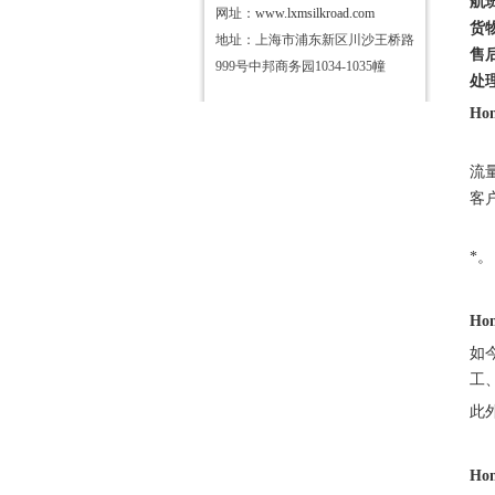
航
网址：
www.lxmsilkroad.com
货
地址：上海市浦东新区川沙王桥路
售
999号中邦商务园1034-1035幢
处
Ho
流
客
*。
Ho
如
工
此
Ho