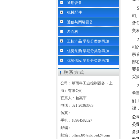
通用设备
Si
机械配件
司,
通信与网络设备
曾任
奥
希而科
20
工控产品 早期分类别再加
司
优势采购 早期分类别再加
宗
优势供应 早期分类别再加
部
要
联系方式
采
公司：希而科工业控制设备（上
2
海）有限公司
希
联系人：包惠军
们
电话：021-20363073
径
传真：
公
手机：18964582627
公
邮编：
务
邮箱：office39@silkroad24.com