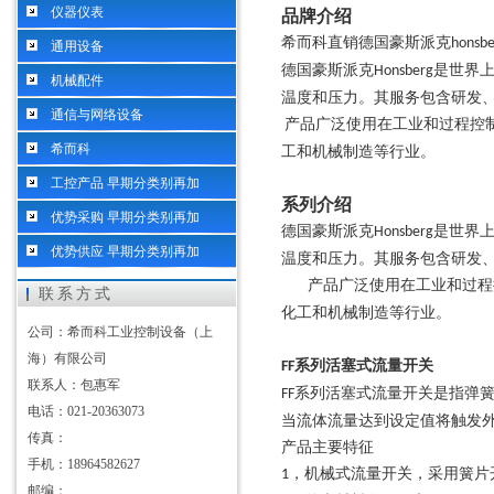
仪器仪表
品牌介绍
希而科直销德国豪斯派克
honsbe
通用设备
德国豪斯派克
是世界
Honsberg
机械配件
温度和压力。其服务包含研发
通信与网络设备
产品广泛使用在工业和过程控
希而科
工和机械制造等行业。
工控产品 早期分类别再加
系列介绍
优势采购 早期分类别再加
德国豪斯派克
是世界
Honsberg
优势供应 早期分类别再加
温度和压力。其服务包含研发
产品广泛使用在工业和过程
联系方式
化工和机械制造等行业。
公司：希而科工业控制设备（上
海）有限公司
系列活塞式流量开关
FF
联系人：包惠军
系列活塞式流量开关是指弹
FF
电话：021-20363073
当流体流量达到设定值将触发
传真：
产品主要特征
手机：18964582627
，机械式流量开关，采用簧片
1
邮编：