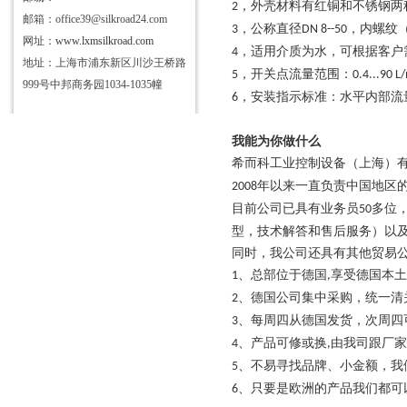
，外壳材料有红铜和不锈钢两
2
邮箱：office39@silkroad24.com
，公称直径
，内螺纹
3
DN 8--50
网址：
www.lxmsilkroad.com
，适用介质为水，可根据客户
4
地址：上海市浦东新区川沙王桥路
，开关点流量范围：
5
0.4...90 L
999号中邦商务园1034-1035幢
，安装指示标准：水平内部流
6
我能为你做什么
希而科工业控制设备（上海）
年以来一直负责中国地区
2008
目前公司已具有业务员
多位
50
型，技术解答和售后服务）以
同时，我公司还具有其他贸易
、总部位于德国
享受德国本土
1
,
、德国公司集中采购，统一清
2
、每周四从德国发货，次周四
3
、产品可修或换
由我司跟厂家
4
,
、不易寻找品牌、小金额，我
5
、只要是欧洲的产品我们都可
6