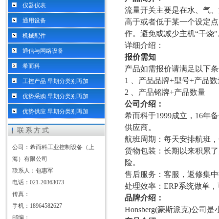
仪器仪表
流量开关主要是在水、气、
通用设备
高于或者低于某一个设定点
作。避免或减少主机
“干烧
机械配件
详细介绍：
通信与网络设备
报价需知
希而科
产品如需报价请满足以下条
1 、产品品牌+型号+产品数
工控产品 早期分类别再加
2 、产品铭牌+产品数量
优势采购 早期分类别再加
公司介绍：
优势供应 早期分类别再加
希而科于
1999成立，1
供应商。
联系方式
航班周期：每天安排航班，
公司：希而科工业控制设备（上
货物包装：长期以来积累了
海）有限公司
险。
联系人：包惠军
售后服务：客服，返修集中
电话：021-20363073
处理效率：
ERP系统做单
传真：
品牌介绍：
手机：18964582627
Honsberg(豪斯派克
邮编：