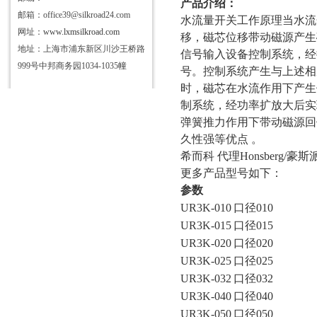
产品介绍：
邮箱：office39@silkroad24.com
水流量开关工作原理当水流
网址：
www.lxmsilkroad.com
移，磁芯位移带动磁源产生
地址：上海市浦东新区川沙王桥路
信号输入设备控制系统，经
999号中邦商务园1034-1035幢
号。控制系统产生与上述相
时，磁芯在水流作用下产生
制系统，经功率扩放大后实
弹簧推力作用下带动磁源回
久性强等优点 。
希而科
代理Honsberg/豪斯
更多产品型号如下：
参数
UR3K-010
口径
010
UR3K-015
口径
015
UR3K-020
口径
020
UR3K-025
口径
025
UR3K-032
口径
032
UR3K-040
口径
040
UR3K-050
口径
050