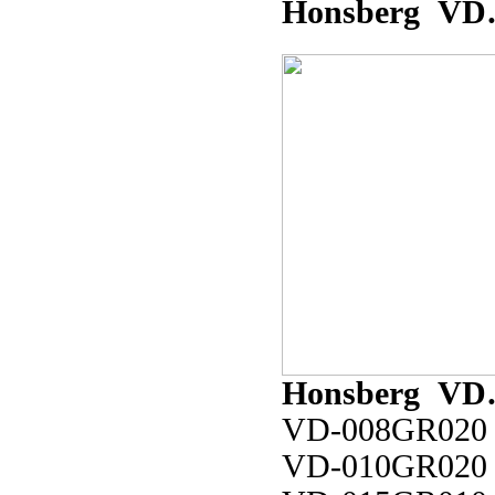
Honsberg
VD
Honsberg
VD
VD-
008
GR
020
VD-0
10
GR
020