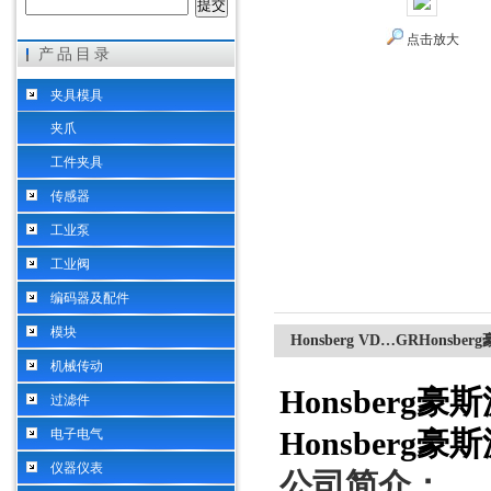
点击放大
产品目录
希而科工业控制设备（上海）有限公司
夹具模具
夹爪
工件夹具
传感器
工业泵
工业阀
编码器及配件
模块
Honsberg VD…GRHon
机械传动
Honsber
过滤件
电子电气
Honsber
仪器仪表
公司简介：