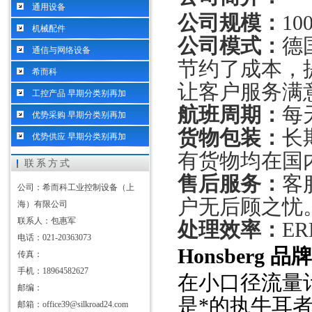
通用设备
公司规模：
1
机械配件
公司模式：
德
通信与网络设备
节约了成本，
希而科
让客户服务满
工控产品 早期分类别再加
航班周期：
每
优势采购 早期分类别再加
货物包装：
长
优势供应 早期分类别再加
有货物均在国
联系方式
售后服务：
客
公司：希而科工业控制设备（上
户无后顾之忧
海）有限公司
联系人：包惠军
处理效率：
E
电话：021-20363073
Honsberg
品牌
传真：
手机：18964582627
在小口径流量
邮编：
是*的执牛耳
邮箱：office39@silkroad24.com