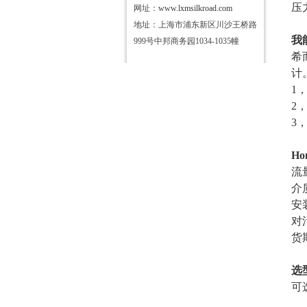
压
网址：
www.lxmsilkroad.com
地址：上海市浦东新区川沙王桥路
我
999号中邦商务园1034-1035幢
希
计
1
2
3
Ho
流
介
安
对
货
选
可