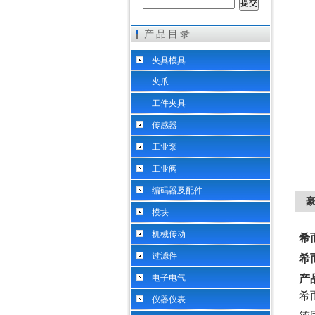
产品目录
希而科工业控制设备（上海）有限公司
夹具模具
夹爪
工件夹具
传感器
工业泵
工业阀
编码器及配件
豪
模块
机械传动
希
过滤件
希
电子电气
产
希
仪器仪表