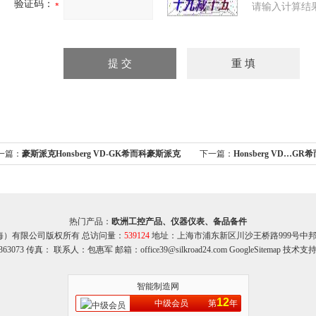
验证码：
请输入计算结
一篇：
豪斯派克Honsberg VD-GK希而科豪斯派克
下一篇：
Honsberg VD…GR
onsberg流量开关VD-GK系列
克流量开关VD…GR系列
热门产品：
欧洲工控产品、仪器仪表、备品备件
海）有限公司版权所有 总访问量：
539124
地址：上海市浦东新区川沙王桥路999号中邦商务
363073 传真： 联系人：包惠军 邮箱：office39@silkroad24.com
GoogleSitemap
技术支持
智能制造网
12
中级会员
第
年