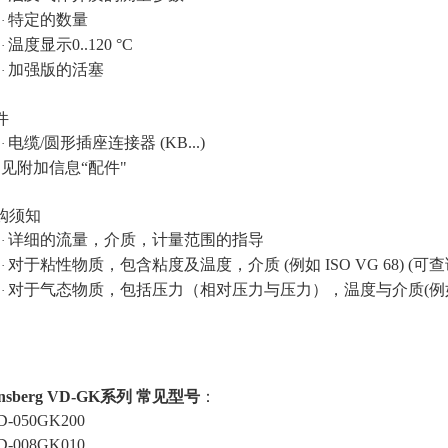
特定的数量
·
温度显示
0..120 °C
·
加强版的活塞
·
件
电缆
/圆形插座连接器 (KB...)
·
见附加信息
“配件"
购须知
详细的流量，介质，计量范围的指导
·
对于粘性物质，包含粘度及温度，介质
(例如 ISO VG 68) (
·
对于气态物质，包括压力（相对压力与压力），温度与介质
(
·
nsberg VD-G
K
系列
常见
型号
：
D-050GK200
D-008GK010