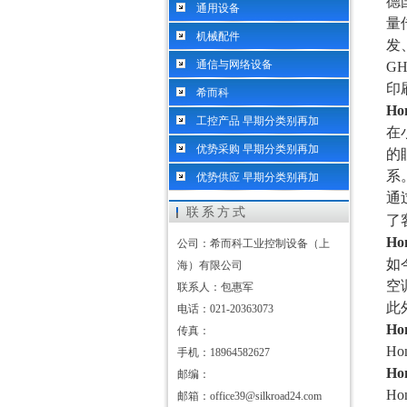
德
通用设备
量
机械配件
发
通信与网络设备
G
印
希而科
Ho
工控产品 早期分类别再加
在
优势采购 早期分类别再加
的
系
优势供应 早期分类别再加
通
联系方式
了
Ho
公司：希而科工业控制设备（上
如
海）有限公司
空
联系人：包惠军
此
电话：021-20363073
Ho
传真：
H
手机：18964582627
Ho
邮编：
H
邮箱：office39@silkroad24.com