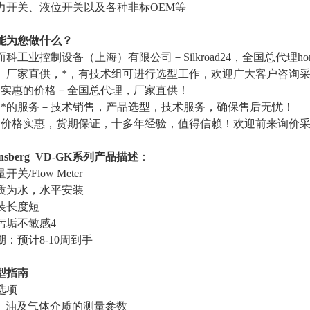
力开关、液位开关以及各种非标OEM等
能为您做什么？
而科工业控制设备（上海）有限公司－
Silkroad24，全国总代
。厂家直供，*，有技术组可进行选型工作，欢迎广大客户咨询
，实惠的价格－全国总代理，厂家直供！
，*的服务－技术销售，产品选型，技术服务，确保售后无忧！
，
价格实惠，货期保证，十多年经验，值得信赖！欢迎前来询价
nsberg
VD-G
K系列产品描述
：
量开关
/Flow Meter
质为水，水平安装
装长度短
污垢不敏感
4
期：预计
8-10周到手
型指南
选项
油及气体介质的测量参数
·