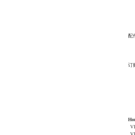
配
订
Ho
V
V