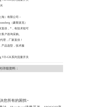
GK
上海）有限公司－
理honsberg（豪斯派克）
家直供，*，有技术组可
大客户咨询采购。
总代理，厂家直供！
，产品选型，技术服
rg VD-GK系列流量开关
的详细资料：
解决您所有的困扰~